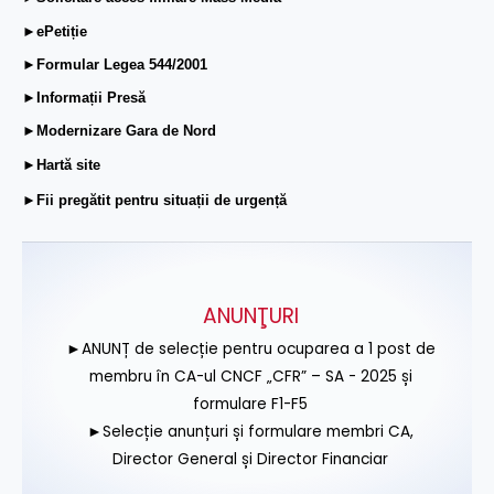
►ePetiție
►Formular Legea 544/2001
►Informații Presă
►Modernizare Gara de Nord
►Hartă site
►Fii pregătit pentru situații de urgență
ANUNŢURI
►ANUNȚ de selecție pentru ocuparea a 1 post de
membru în CA-ul CNCF „CFR” – SA - 2025 și
formulare F1-F5
►Selecție anunțuri și formulare membri CA,
Director General și Director Financiar