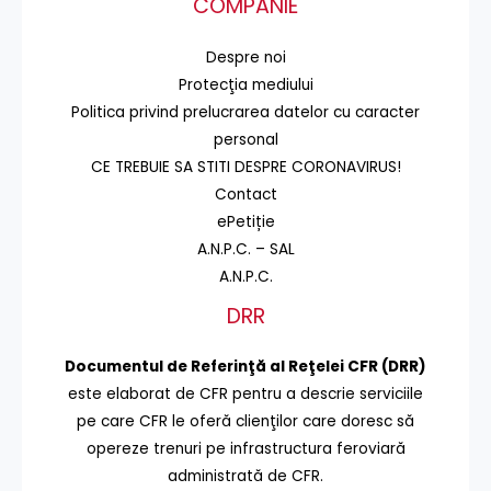
COMPANIE
Despre noi
Protecţia mediului
Politica privind prelucrarea datelor cu caracter
personal
CE TREBUIE SA STITI DESPRE CORONAVIRUS!
Contact
ePetiție
A.N.P.C. – SAL
A.N.P.C.
DRR
Documentul de Referinţă al Reţelei CFR (DRR)
este elaborat de CFR pentru a descrie serviciile
pe care CFR le oferă clienţilor care doresc să
opereze trenuri pe infrastructura feroviară
administrată de CFR.