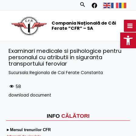
Skip
Search
to
MA
content
Compania Națională de Căi
M
Ferate ”CFR” – SA
Op
Examinari medicale si psihologice pentru
personalul cu atributii in siguranta
transportului feroviar
Sucursala Regionala de Cai Ferate Constanta
58
download document
INFO
CĂLĂTORI
►Mersul trenurilor CFR