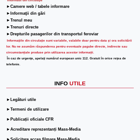
Informatii din circulaţie
►Camere web / tabele informare
►Informaţii din gări
►Trenul meu
►Trenuri directe
►Drepturile pasagerilor din transportul feroviar
Informaţiile din circulaţie sunt variabile, valabile doar pentru data şi ora solicitării
lor.
Nu ne asumăm răspunderea pentru eventuale pagube directe, indirecte sau
circumstanțiale produse prin utilizarea acestor informații.
În caz de urgenţe, apelaţi numărul european unic 112. Gratuit în orice reţea de
telefonie.
INFO
UTILE
►Legături utile
►Termeni de utilizare
►Publicații oficiale CFR
►Acreditare reprezentanți Mass-Media
►Solicitare acces filmare Mass-Media