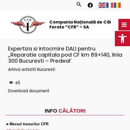
Skip
Search
to
MA
content
Compania Națională de Căi
M
Ferate ”CFR” – SA
Op
Expertiza si intocmire DALI pentru
,,Reparatie capitala pod CF km 89+140, linia
300 Bucuresti – Predeal’
Arhiva achizitii Bucuresti
45
Download document
INFO
CĂLĂTORI
►Mersul trenurilor CFR