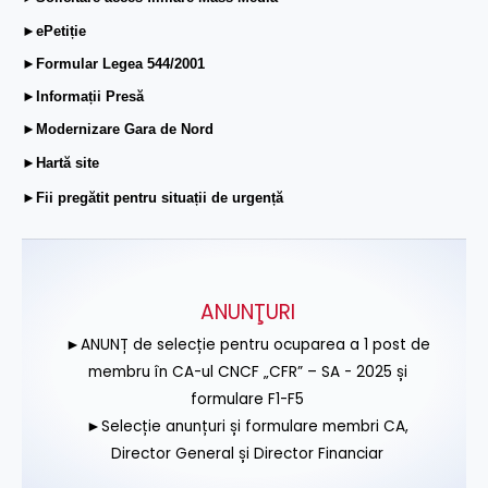
►ePetiție
►Formular Legea 544/2001
►Informații Presă
►Modernizare Gara de Nord
►Hartă site
►Fii pregătit pentru situații de urgență
ANUNŢURI
►ANUNȚ de selecție pentru ocuparea a 1 post de
membru în CA-ul CNCF „CFR” – SA - 2025 și
formulare F1-F5
►Selecție anunțuri și formulare membri CA,
Director General și Director Financiar