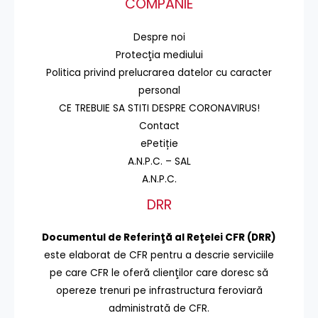
COMPANIE
Despre noi
Protecţia mediului
Politica privind prelucrarea datelor cu caracter
personal
CE TREBUIE SA STITI DESPRE CORONAVIRUS!
Contact
ePetiție
A.N.P.C. – SAL
A.N.P.C.
DRR
Documentul de Referinţă al Reţelei CFR (DRR)
este elaborat de CFR pentru a descrie serviciile
pe care CFR le oferă clienţilor care doresc să
opereze trenuri pe infrastructura feroviară
administrată de CFR.