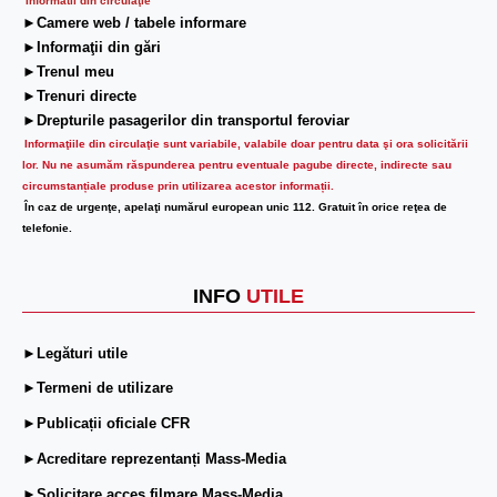
Informatii din circulaţie
►Camere web / tabele informare
►Informaţii din gări
►Trenul meu
►Trenuri directe
►Drepturile pasagerilor din transportul feroviar
Informaţiile din circulaţie sunt variabile, valabile doar pentru data şi ora solicitării
lor.
Nu ne asumăm răspunderea pentru eventuale pagube directe, indirecte sau
circumstanțiale produse prin utilizarea acestor informații.
În caz de urgenţe, apelaţi numărul european unic 112. Gratuit în orice reţea de
telefonie.
INFO
UTILE
►Legături utile
►Termeni de utilizare
►Publicații oficiale CFR
►Acreditare reprezentanți Mass-Media
►Solicitare acces filmare Mass-Media