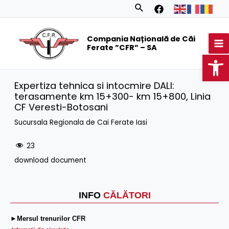
Skip
Search
to
MA
content
Compania Națională de Căi
M
Ferate ”CFR” – SA
Op
Expertiza tehnica si intocmire DALI:
terasamente km 15+300- km 15+800, Linia
CF Veresti-Botosani
Sucursala Regionala de Cai Ferate Iasi
23
download document
INFO
CĂLĂTORI
►Mersul trenurilor CFR