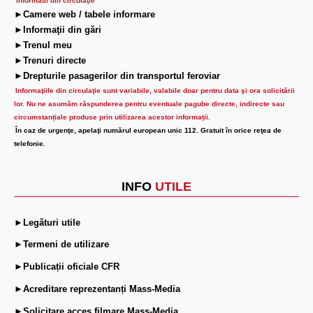
Informatii din circulaţie
►Camere web / tabele informare
►Informaţii din gări
►Trenul meu
►Trenuri directe
►Drepturile pasagerilor din transportul feroviar
Informaţiile din circulaţie sunt variabile, valabile doar pentru data şi ora solicitării
lor.
Nu ne asumăm răspunderea pentru eventuale pagube directe, indirecte sau
circumstanțiale produse prin utilizarea acestor informații.
În caz de urgenţe, apelaţi numărul european unic 112. Gratuit în orice reţea de
telefonie.
INFO
UTILE
►Legături utile
►Termeni de utilizare
►Publicații oficiale CFR
►Acreditare reprezentanți Mass-Media
►Solicitare acces filmare Mass-Media