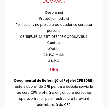
COMPANIE
Despre noi
Protecţia mediului
Politica privind prelucrarea datelor cu caracter
personal
CE TREBUIE SA STITI DESPRE CORONAVIRUS!
Contact
ePetiție
A.N.P.C. – SAL
A.N.P.C.
DRR
Documentul de Referinţă al Reţelei CFR (DRR)
este elaborat de CFR pentru a descrie serviciile
pe care CFR le oferă clienţilor care doresc să
opereze trenuri pe infrastructura feroviară
administrată de CFR.