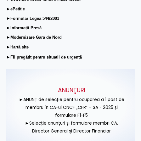
►ePetiție
►Formular Legea 544/2001
►Informații Presă
►Modernizare Gara de Nord
►Hartă site
►Fii pregătit pentru situații de urgență
ANUNŢURI
►ANUNȚ de selecție pentru ocuparea a 1 post de
membru în CA-ul CNCF „CFR” – SA - 2025 și
formulare F1-F5
►Selecție anunțuri și formulare membri CA,
Director General și Director Financiar