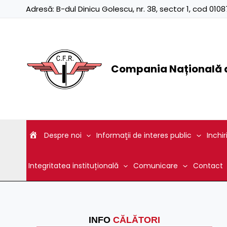
Skip
Adresă:
B-dul Dinicu Golescu, nr. 38, sector 1, cod 01
to
content
Compania Națională d
Despre noi
Informaţii de interes public
Inchir
Integritatea instituțională
Comunicare
Contact
INFO
CĂLĂTORI