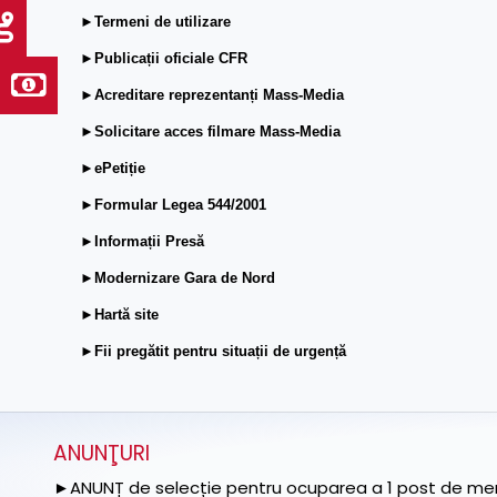
►Termeni de utilizare
►Publicații oficiale CFR
►Acreditare reprezentanți Mass-Media
►Solicitare acces filmare Mass-Media
►ePetiție
►Formular Legea 544/2001
►Informații Presă
►Modernizare Gara de Nord
►Hartă site
►Fii pregătit pentru situații de urgență
ANUNŢURI
►ANUNȚ de selecție pentru ocuparea a 1 post de memb