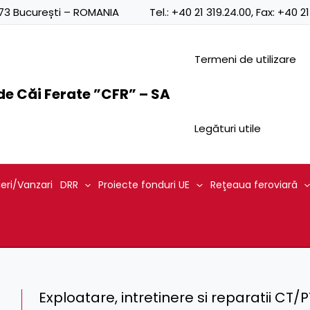
0873 București – ROMANIA
Tel.:
+40 21 319.24.00
, Fax:
+40 21
Termeni de utilizare
e Căi Ferate ”CFR” – SA
Legături utile
ieri/Vanzari
DRR
Proiecte fonduri UE
Reţeaua feroviară
Exploatare, intretinere si reparatii CT