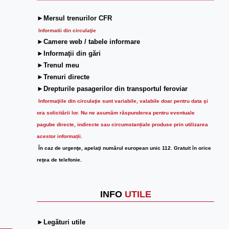
►Mersul trenurilor CFR
Informatii din circulaţie
►Camere web / tabele informare
►Informaţii din gări
►Trenul meu
►Trenuri directe
►Drepturile pasagerilor din transportul feroviar
Informaţiile din circulaţie sunt variabile, valabile doar pentru data şi
ora solicitării lor.
Nu ne asumăm răspunderea pentru eventuale
pagube directe, indirecte sau circumstanțiale produse prin utilizarea
acestor informații.
În caz de urgenţe, apelaţi numărul european unic 112. Gratuit în orice
reţea de telefonie.
INFO
UTILE
►Legături utile