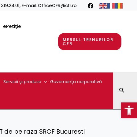
 319.24.01
, E-mail:
OfficeCFR@cfr.ro
ePetiţie
MERSUL TRENURILOR
CFR
Servicii şi produse
Guvernanţa corporativă
Searc
Op
/PT de pe raza SRCF Bucuresti