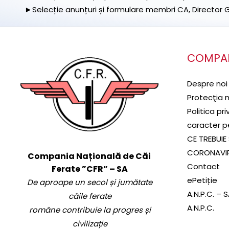
►Selecție anunțuri și formulare membri CA, Director Ge
COMPA
Despre noi
Protecţia 
Politica pr
caracter p
CE TREBUIE 
CORONAVI
Compania Națională de Căi
Contact
Ferate ”CFR” – SA
ePetiție
De aproape un secol și jumătate
A.N.P.C. – 
căile ferate
A.N.P.C.
române contribuie la progres și
civilizație