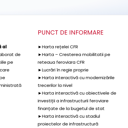
PUNCT DE INFORMARE
 al
►Harta rețelei CFR
aborat de
►Harta – Cresterea mobilitatii pe
iile pe
reteaua feroviara CFR
 care
►Lucrări în regie proprie
 pe
►Harta interactivă cu modernizările
dministrată
trecerilor la nivel
►Harta interactivă cu obiectivele de
investiții a infrastructurii feroviare
finanțate de la bugetul de stat
►Harta interactivă cu stadiul
proiectelor de infrastructură