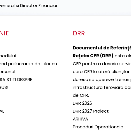
neral și Director Financiar
NIE
DRR
Documentul de Referinţă
mediului
Reţelei CFR (DRR)
este el
ivind prelucrarea datelor cu
CFR pentru a descrie servic
ersonal
care CFR le oferă clienţilor
SA STITI DESPRE
doresc să opereze trenuri
RUS!
infrastructura feroviară a
de CFR.
DRR 2026
SAL
DRR 2027 Proiect
ARHIVĂ
Proceduri Operaționale