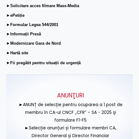
►Solicitare acces filmare Mass-Media
►ePetiție
►Formular Legea 544/2001
►Informații Presă
►Modernizare Gara de Nord
►Hartă site
►Fii pregătit pentru situații de urgență
ANUNŢURI
►ANUNȚ de selecție pentru ocuparea a 1 post de
membru în CA-ul CNCF „CFR” – SA - 2025 și
formulare F1-F5
►Selecție anunțuri și formulare membri CA,
Director General și Director Financiar