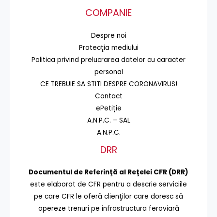
COMPANIE
Despre noi
Protecţia mediului
Politica privind prelucrarea datelor cu caracter
personal
CE TREBUIE SA STITI DESPRE CORONAVIRUS!
Contact
ePetiție
A.N.P.C. – SAL
A.N.P.C.
DRR
Documentul de Referinţă al Reţelei CFR (DRR)
este elaborat de CFR pentru a descrie serviciile
pe care CFR le oferă clienţilor care doresc să
opereze trenuri pe infrastructura feroviară