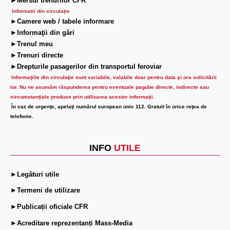
►Mersul trenurilor CFR
Informatii din circulaţie
►Camere web / tabele informare
►Informaţii din gări
►Trenul meu
►Trenuri directe
►Drepturile pasagerilor din transportul feroviar
Informaţiile din circulaţie sunt variabile, valabile doar pentru data şi ora solicitării
lor.
Nu ne asumăm răspunderea pentru eventuale pagube directe, indirecte sau
circumstanțiale produse prin utilizarea acestor informații.
În caz de urgenţe, apelaţi numărul european unic 112. Gratuit în orice reţea de
telefonie.
INFO
UTILE
►Legături utile
►Termeni de utilizare
►Publicații oficiale CFR
►Acreditare reprezentanți Mass-Media