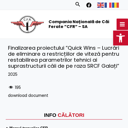
Skip
Search
to
MA
content
Compania Națională de Căi
M
Ferate ”CFR” – SA
Op
Finalizarea proiectului ”Quick Wins – Lucrări
de eliminare a restricțiilor de viteză pentru
restabilirea parametrilor tehnici ai
suprastructurii căii de pe raza SRCF Galați”
2025
195
download document
INFO
CĂLĂTORI