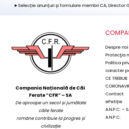
►Selecție anunțuri și formulare membri CA, Director Ge
COMPA
Despre noi
Protecţia 
Politica pr
caracter p
CE TREBUIE 
CORONAVI
Compania Națională de Căi
Contact
Ferate ”CFR” – SA
ePetiție
De aproape un secol și jumătate
A.N.P.C. – 
căile ferate
A.N.P.C.
române contribuie la progres și
civilizație