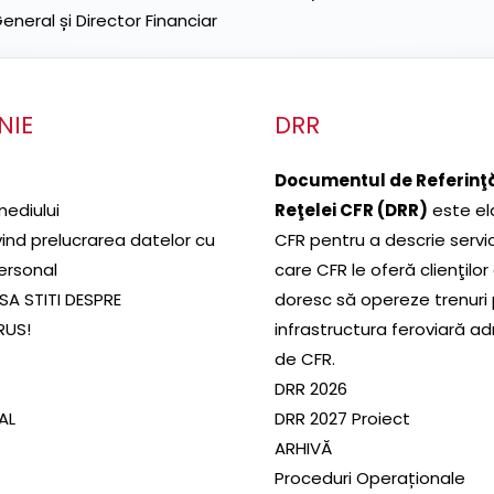
neral și Director Financiar
NIE
DRR
Documentul de Referinţă
mediului
Reţelei CFR (DRR)
este el
ivind prelucrarea datelor cu
CFR pentru a descrie servic
ersonal
care CFR le oferă clienţilor
SA STITI DESPRE
doresc să opereze trenuri
RUS!
infrastructura feroviară a
de CFR.
DRR 2026
SAL
DRR 2027 Proiect
ARHIVĂ
Proceduri Operaționale