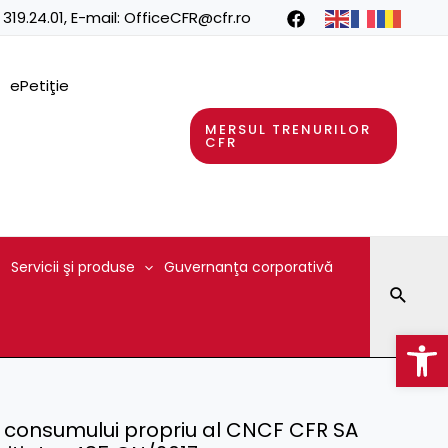
 319.24.01
, E-mail:
OfficeCFR@cfr.ro
ePetiţie
MERSUL TRENURILOR
CFR
Servicii şi produse
Guvernanţa corporativă
Searc
Op
e consumului propriu al CNCF CFR SA