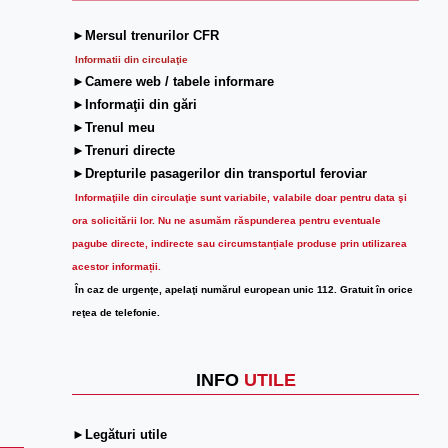
►Mersul trenurilor CFR
Informatii din circulaţie
►Camere web / tabele informare
►Informaţii din gări
►Trenul meu
►Trenuri directe
►Drepturile pasagerilor din transportul feroviar
Informaţiile din circulaţie sunt variabile, valabile doar pentru data şi
ora solicitării lor.
Nu ne asumăm răspunderea pentru eventuale
pagube directe, indirecte sau circumstanțiale produse prin utilizarea
acestor informații.
În caz de urgenţe, apelaţi numărul european unic 112. Gratuit în orice
reţea de telefonie.
INFO
UTILE
►Legături utile