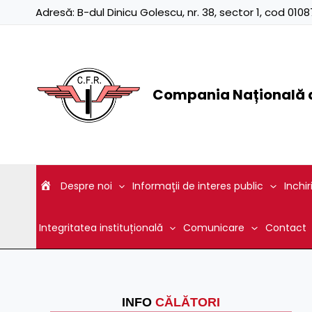
Skip
Adresă:
B-dul Dinicu Golescu, nr. 38, sector 1, cod 01
to
content
Compania Națională d
Despre noi
Informaţii de interes public
Inchir
Integritatea instituțională
Comunicare
Contact
INFO
CĂLĂTORI