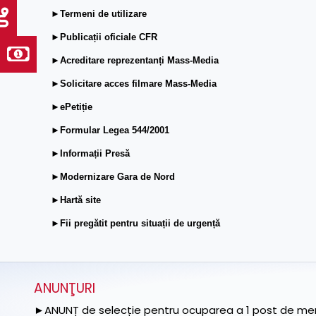
►Termeni de utilizare
►Publicații oficiale CFR
►Acreditare reprezentanți Mass-Media
►Solicitare acces filmare Mass-Media
►ePetiție
►Formular Legea 544/2001
►Informații Presă
►Modernizare Gara de Nord
►Hartă site
►Fii pregătit pentru situații de urgență
ANUNŢURI
►ANUNȚ de selecție pentru ocuparea a 1 post de memb