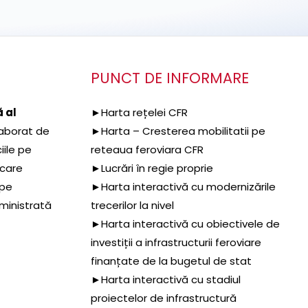
PUNCT DE INFORMARE
 al
►Harta rețelei CFR
aborat de
►Harta – Cresterea mobilitatii pe
iile pe
reteaua feroviara CFR
 care
►Lucrări în regie proprie
 pe
►Harta interactivă cu modernizările
dministrată
trecerilor la nivel
►Harta interactivă cu obiectivele de
investiții a infrastructurii feroviare
finanțate de la bugetul de stat
►Harta interactivă cu stadiul
proiectelor de infrastructură