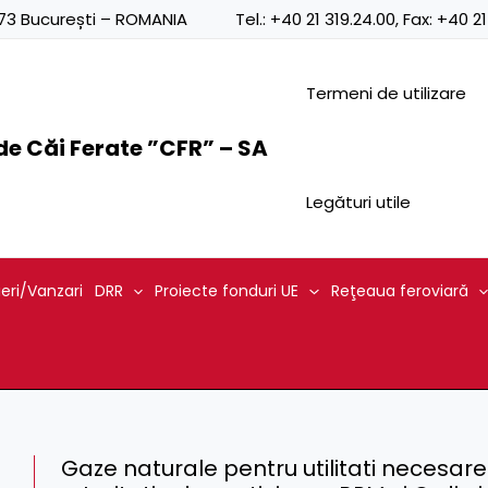
0873 București – ROMANIA
Tel.:
+40 21 319.24.00
, Fax:
+40 21
Termeni de utilizare
e Căi Ferate ”CFR” – SA
Legături utile
ieri/Vanzari
DRR
Proiecte fonduri UE
Reţeaua feroviară
Gaze naturale pentru utilitati necesar