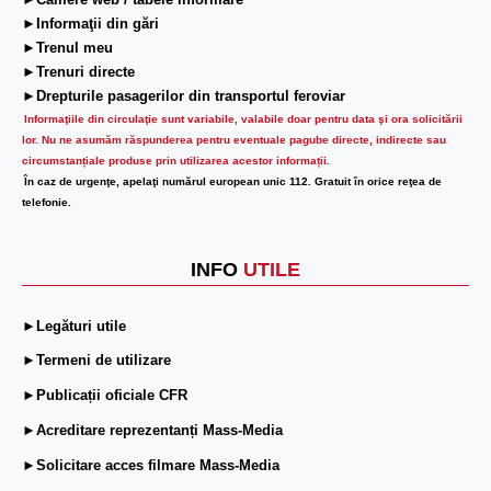
►Camere web / tabele informare
►Informaţii din gări
►Trenul meu
►Trenuri directe
►Drepturile pasagerilor din transportul feroviar
Informaţiile din circulaţie sunt variabile, valabile doar pentru data şi ora solicitării
lor.
Nu ne asumăm răspunderea pentru eventuale pagube directe, indirecte sau
circumstanțiale produse prin utilizarea acestor informații.
În caz de urgenţe, apelaţi numărul european unic 112. Gratuit în orice reţea de
telefonie.
INFO
UTILE
►Legături utile
►Termeni de utilizare
►Publicații oficiale CFR
►Acreditare reprezentanți Mass-Media
►Solicitare acces filmare Mass-Media