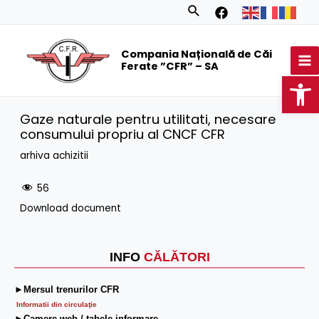
Skip
Search
to
MA
content
Compania Națională de Căi
M
Ferate ”CFR” – SA
Op
Gaze naturale pentru utilitati, necesare
consumului propriu al CNCF CFR
arhiva achizitii
56
Download document
INFO
CĂLĂTORI
►Mersul trenurilor CFR
Informatii din circulaţie