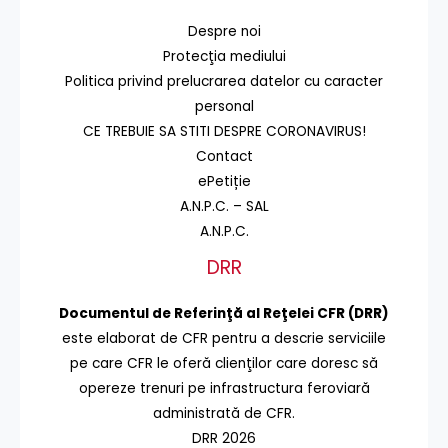
Despre noi
Protecţia mediului
Politica privind prelucrarea datelor cu caracter
personal
CE TREBUIE SA STITI DESPRE CORONAVIRUS!
Contact
ePetiție
A.N.P.C. – SAL
A.N.P.C.
DRR
Documentul de Referinţă al Reţelei CFR (DRR)
este elaborat de CFR pentru a descrie serviciile
pe care CFR le oferă clienţilor care doresc să
opereze trenuri pe infrastructura feroviară
administrată de CFR.
DRR 2026