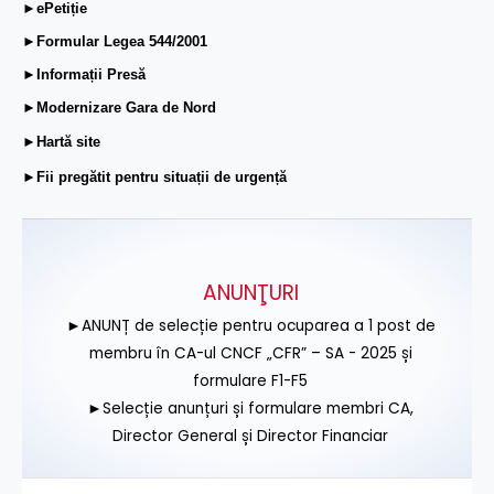
►ePetiție
►Formular Legea 544/2001
►Informații Presă
►Modernizare Gara de Nord
►Hartă site
►Fii pregătit pentru situații de urgență
ANUNŢURI
►ANUNȚ de selecție pentru ocuparea a 1 post de
membru în CA-ul CNCF „CFR” – SA - 2025 și
formulare F1-F5
►Selecție anunțuri și formulare membri CA,
Director General și Director Financiar