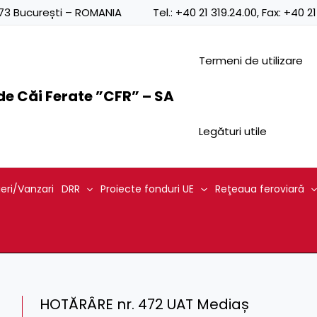
0873 București – ROMANIA
Tel.:
+40 21 319.24.00
, Fax:
+40 21
Termeni de utilizare
e Căi Ferate ”CFR” – SA
Legături utile
ieri/Vanzari
DRR
Proiecte fonduri UE
Reţeaua feroviară
HOTĂRÂRE nr. 472 UAT Mediaș