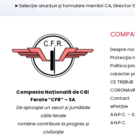
►Selecție anunțuri și formulare membri CA, Director Ge
COMPA
Despre noi
Protecţia 
Politica pr
caracter p
CE TREBUIE 
CORONAVI
Compania Națională de Căi
Contact
Ferate ”CFR” – SA
ePetiție
De aproape un secol și jumătate
A.N.P.C. – 
căile ferate
A.N.P.C.
române contribuie la progres și
civilizație