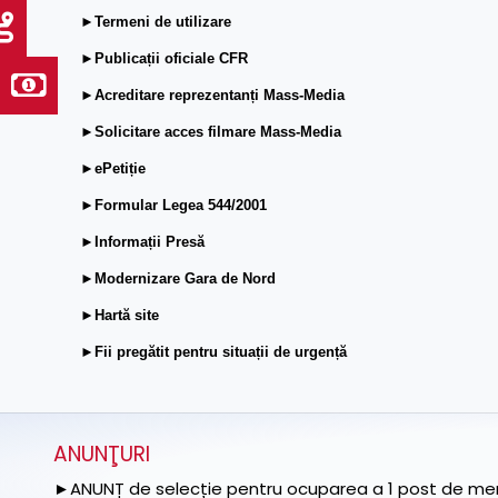
►Termeni de utilizare
►Publicații oficiale CFR
►Acreditare reprezentanți Mass-Media
►Solicitare acces filmare Mass-Media
►ePetiție
►Formular Legea 544/2001
►Informații Presă
►Modernizare Gara de Nord
►Hartă site
►Fii pregătit pentru situații de urgență
ANUNŢURI
►ANUNȚ de selecție pentru ocuparea a 1 post de memb