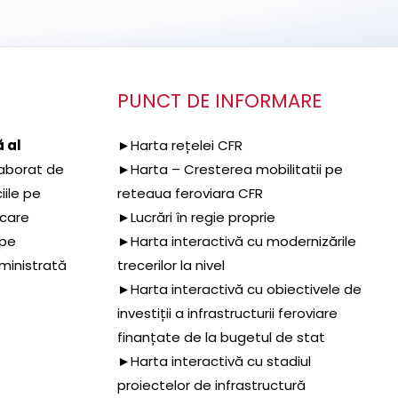
PUNCT DE INFORMARE
 al
►Harta rețelei CFR
aborat de
►Harta – Cresterea mobilitatii pe
iile pe
reteaua feroviara CFR
 care
►Lucrări în regie proprie
 pe
►Harta interactivă cu modernizările
dministrată
trecerilor la nivel
►Harta interactivă cu obiectivele de
investiții a infrastructurii feroviare
finanțate de la bugetul de stat
►Harta interactivă cu stadiul
proiectelor de infrastructură