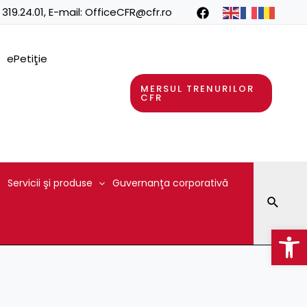
 319.24.01
, E-mail:
OfficeCFR@cfr.ro
ePetiţie
MERSUL TRENURILOR
CFR
Servicii şi produse
Guvernanţa corporativă
Searc
Op