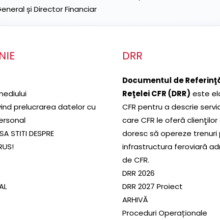
neral și Director Financiar
NIE
DRR
Documentul de Referinţă
mediului
Reţelei CFR (DRR)
este el
ivind prelucrarea datelor cu
CFR pentru a descrie servic
ersonal
care CFR le oferă clienţilor
SA STITI DESPRE
doresc să opereze trenuri
RUS!
infrastructura feroviară a
de CFR.
DRR 2026
SAL
DRR 2027 Proiect
ARHIVĂ
Proceduri Operaționale