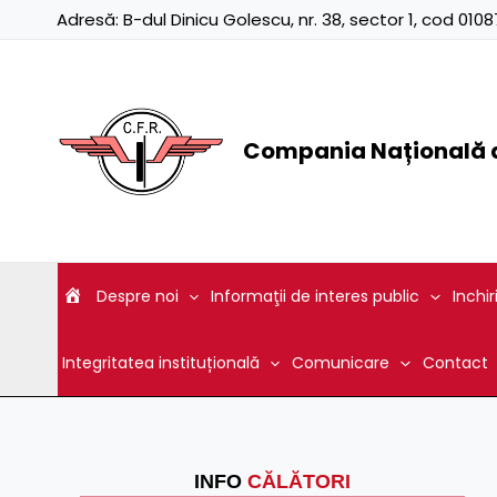
Skip
Adresă:
B-dul Dinicu Golescu, nr. 38, sector 1, cod 01
to
content
Compania Națională d
Despre noi
Informaţii de interes public
Inchir
Integritatea instituțională
Comunicare
Contact
INFO
CĂLĂTORI