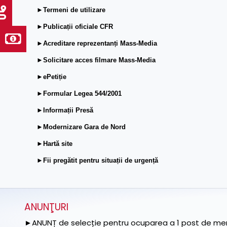
►Termeni de utilizare
►Publicații oficiale CFR
►Acreditare reprezentanți Mass-Media
►Solicitare acces filmare Mass-Media
►ePetiție
►Formular Legea 544/2001
►Informații Presă
►Modernizare Gara de Nord
►Hartă site
►Fii pregătit pentru situații de urgență
ANUNŢURI
►ANUNȚ de selecție pentru ocuparea a 1 post de memb