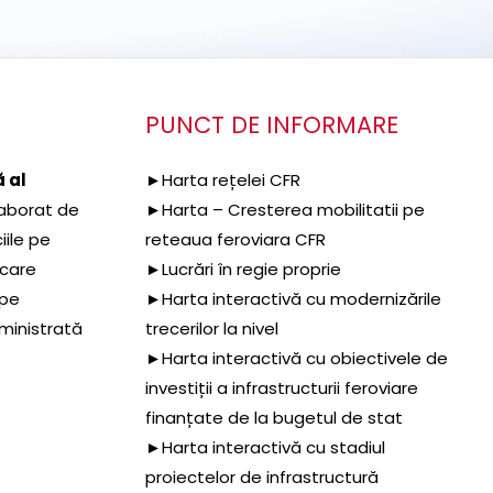
PUNCT DE INFORMARE
 al
►Harta rețelei CFR
aborat de
►Harta – Cresterea mobilitatii pe
iile pe
reteaua feroviara CFR
 care
►Lucrări în regie proprie
 pe
►Harta interactivă cu modernizările
dministrată
trecerilor la nivel
►Harta interactivă cu obiectivele de
investiții a infrastructurii feroviare
finanțate de la bugetul de stat
►Harta interactivă cu stadiul
proiectelor de infrastructură