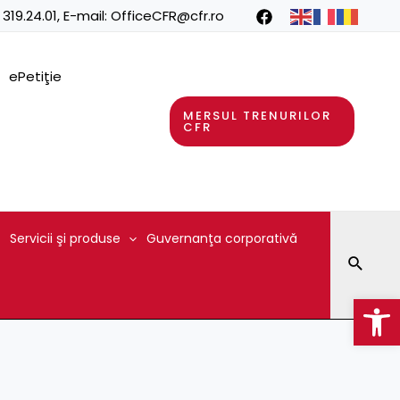
 319.24.01
, E-mail:
OfficeCFR@cfr.ro
ePetiţie
MERSUL TRENURILOR
CFR
Servicii şi produse
Guvernanţa corporativă
Searc
Op