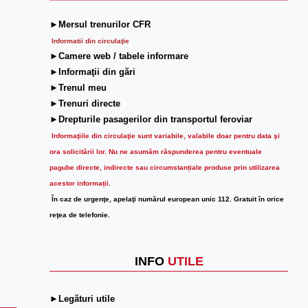
►Mersul trenurilor CFR
Informatii din circulaţie
►Camere web / tabele informare
►Informaţii din gări
►Trenul meu
►Trenuri directe
►Drepturile pasagerilor din transportul feroviar
Informaţiile din circulaţie sunt variabile, valabile doar pentru data şi
ora solicitării lor.
Nu ne asumăm răspunderea pentru eventuale
pagube directe, indirecte sau circumstanțiale produse prin utilizarea
acestor informații.
În caz de urgenţe, apelaţi numărul european unic 112. Gratuit în orice
reţea de telefonie.
INFO
UTILE
►Legături utile