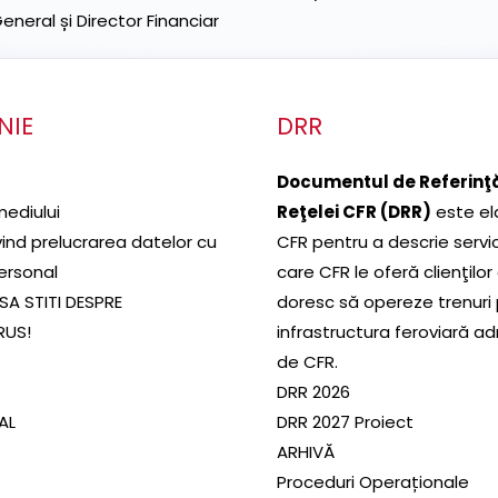
neral și Director Financiar
NIE
DRR
Documentul de Referinţă
mediului
Reţelei CFR (DRR)
este el
ivind prelucrarea datelor cu
CFR pentru a descrie servic
ersonal
care CFR le oferă clienţilor
SA STITI DESPRE
doresc să opereze trenuri
RUS!
infrastructura feroviară a
de CFR.
DRR 2026
SAL
DRR 2027 Proiect
ARHIVĂ
Proceduri Operaționale