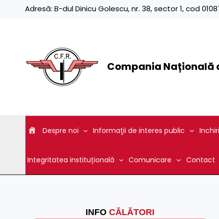
Skip
Adresă:
B-dul Dinicu Golescu, nr. 38, sector 1, cod 01
to
content
Compania Națională d
Despre noi
Informaţii de interes public
Inchir
Integritatea instituțională
Comunicare
Contact
INFO
CĂLĂTORI