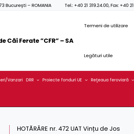
0873 București – ROMANIA
Tel.:
+40 21 319.24.00
, Fax:
+40 21
Termeni de utilizare
e Căi Ferate ”CFR” – SA
Legături utile
ieri/Vanzari
DRR
Proiecte fonduri UE
Reţeaua feroviară
HOTĂRÂRE nr. 472 UAT Vințu de Jos