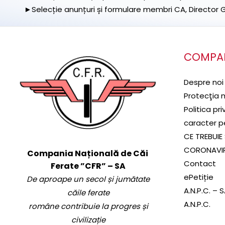
►Selecție anunțuri și formulare membri CA, Director Ge
COMPA
Despre noi
Protecţia 
Politica pr
caracter p
CE TREBUIE 
CORONAVI
Compania Națională de Căi
Contact
Ferate ”CFR” – SA
ePetiție
De aproape un secol și jumătate
A.N.P.C. – 
căile ferate
A.N.P.C.
române contribuie la progres și
civilizație