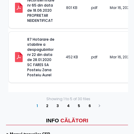
reconsemnare 
nr 65 din data 
801 KB
.pdf
Mar 16, 2023
de 18.06.2020 
PROPRIETAR 
NEIDENTIFICAT
87 Hotarare de 
stabilire a 
despagubirilor 
nr 22 din data 
452 KB
.pdf
Mar 16, 2023
de 28.01.2020 
SC FARES SA 
Posteiu Zana 
Posteiu Aurel
Showing
1
to
5
of
30
files
1
2
3
4
5
6
Next
INFO
CĂLĂTORI