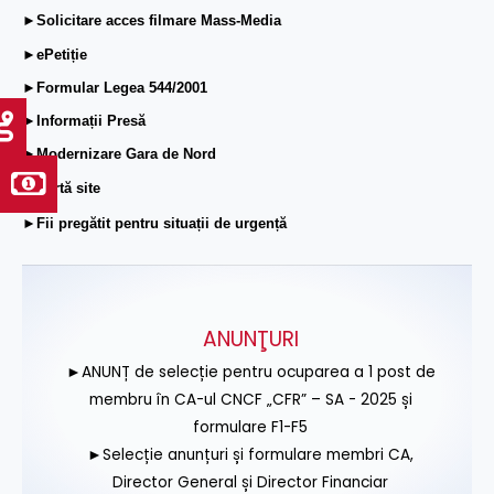
►Solicitare acces filmare Mass-Media
►ePetiție
►Formular Legea 544/2001
►Informații Presă
►Modernizare Gara de Nord
►Hartă site
►Fii pregătit pentru situații de urgență
ANUNŢURI
►ANUNȚ de selecție pentru ocuparea a 1 post de
membru în CA-ul CNCF „CFR” – SA - 2025 și
formulare F1-F5
►Selecție anunțuri și formulare membri CA,
Director General și Director Financiar