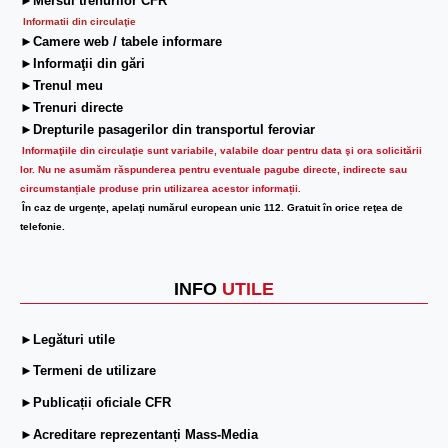
►Mersul trenurilor CFR
Informatii din circulaţie
►Camere web / tabele informare
►Informaţii din gări
►Trenul meu
►Trenuri directe
►Drepturile pasagerilor din transportul feroviar
Informaţiile din circulaţie sunt variabile, valabile doar pentru data şi ora solicitării
lor.
Nu ne asumăm răspunderea pentru eventuale pagube directe, indirecte sau
circumstanțiale produse prin utilizarea acestor informații.
În caz de urgenţe, apelaţi numărul european unic 112. Gratuit în orice reţea de
telefonie.
INFO
UTILE
►Legături utile
►Termeni de utilizare
►Publicații oficiale CFR
►Acreditare reprezentanți Mass-Media