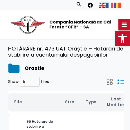
Skip
Search
to
MA
content
Compania Națională de Căi
M
Ferate ”CFR” – SA
Op
HOTĂRÂRE nr. 473 UAT Orăștie – Hotărâri de
stabilire a cuantumului despăgubirilor
Orastie
Show
files
Last 
File
Size
Type
Modified
95 Hotarare de 
stabilire a 