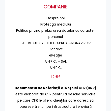
COMPANIE
Despre noi
Protecţia mediului
Politica privind prelucrarea datelor cu caracter
personal
CE TREBUIE SA STITI DESPRE CORONAVIRUS!
Contact
ePetiție
A.N.P.C. – SAL
A.N.P.C.
DRR
Documentul de Referinţă al Reţelei CFR (DRR)
este elaborat de CFR pentru a descrie serviciile
pe care CFR le oferă clienţilor care doresc să
opereze trenuri pe infrastructura feroviară