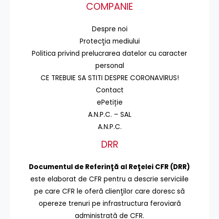
COMPANIE
Despre noi
Protecţia mediului
Politica privind prelucrarea datelor cu caracter
personal
CE TREBUIE SA STITI DESPRE CORONAVIRUS!
Contact
ePetiție
A.N.P.C. – SAL
A.N.P.C.
DRR
Documentul de Referinţă al Reţelei CFR (DRR)
este elaborat de CFR pentru a descrie serviciile
pe care CFR le oferă clienţilor care doresc să
opereze trenuri pe infrastructura feroviară
administrată de CFR.