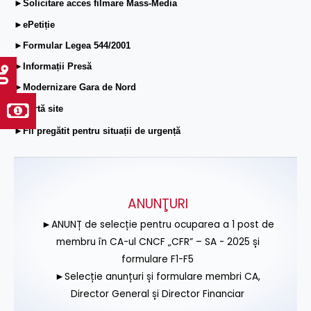
►Solicitare acces filmare Mass-Media
►ePetiție
►Formular Legea 544/2001
►Informații Presă
►Modernizare Gara de Nord
►Hartă site
►Fii pregătit pentru situații de urgență
ANUNŢURI
►ANUNȚ de selecție pentru ocuparea a 1 post de
membru în CA-ul CNCF „CFR” – SA - 2025 și
formulare F1-F5
►Selecție anunțuri și formulare membri CA,
Director General și Director Financiar