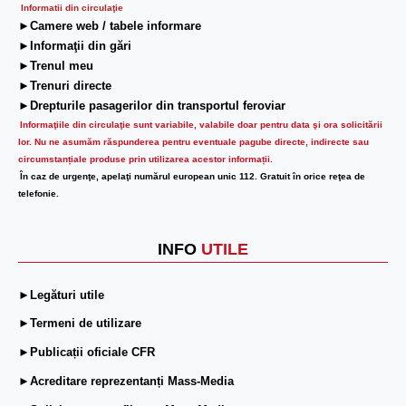
Informatii din circulaţie
►Camere web / tabele informare
►Informaţii din gări
►Trenul meu
►Trenuri directe
►Drepturile pasagerilor din transportul feroviar
Informaţiile din circulaţie sunt variabile, valabile doar pentru data şi ora solicitării
lor.
Nu ne asumăm răspunderea pentru eventuale pagube directe, indirecte sau
circumstanțiale produse prin utilizarea acestor informații.
În caz de urgenţe, apelaţi numărul european unic 112. Gratuit în orice reţea de
telefonie.
INFO
UTILE
►Legături utile
►Termeni de utilizare
►Publicații oficiale CFR
►Acreditare reprezentanți Mass-Media