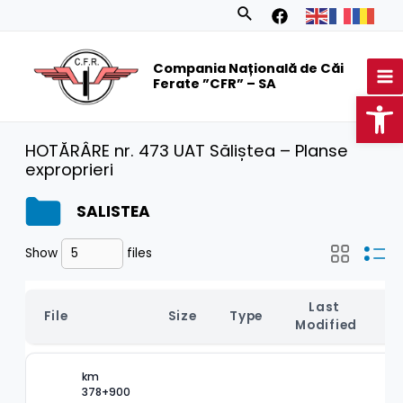
Skip
Search
to
MA
content
Compania Națională de Căi
M
Ferate ”CFR” – SA
Op
HOTĂRÂRE nr. 473 UAT Săliștea – Planse
exproprieri
SALISTEA
Show
files
Last 
File
Size
Type
Modified
km 
378+900 