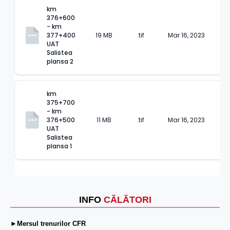
km 
376+600 
- km 
377+400 
19 MB
.tif
Mar 16, 2023
UAT 
Salistea 
plansa 2
km 
375+700 
- km 
376+500 
11 MB
.tif
Mar 16, 2023
UAT 
Salistea 
plansa 1
INFO
CĂLĂTORI
►Mersul trenurilor CFR