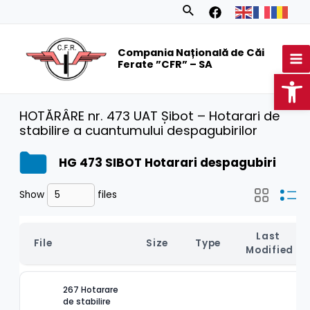
Skip
Search
to
MA
content
Compania Națională de Căi
M
Ferate ”CFR” – SA
Op
HOTĂRÂRE nr. 473 UAT Șibot – Hotarari de
stabilire a cuantumului despagubirilor
HG 473 SIBOT Hotarari despagubiri
Show
files
Last 
File
Size
Type
Modified
267 Hotarare 
de stabilire 