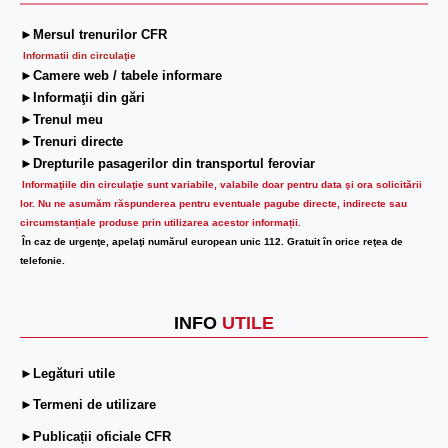
►Mersul trenurilor CFR
Informatii din circulaţie
►Camere web / tabele informare
►Informaţii din gări
►Trenul meu
►Trenuri directe
►Drepturile pasagerilor din transportul feroviar
Informaţiile din circulaţie sunt variabile, valabile doar pentru data şi ora solicitării
lor.
Nu ne asumăm răspunderea pentru eventuale pagube directe, indirecte sau
circumstanțiale produse prin utilizarea acestor informații.
În caz de urgenţe, apelaţi numărul european unic 112. Gratuit în orice reţea de
telefonie.
INFO
UTILE
►Legături utile
►Termeni de utilizare
►Publicații oficiale CFR