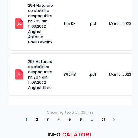
264 Hotarare 
de stabilire 
despagubire 
nr. 205 din 
515 KB
.pdf
Mar 16, 2023
11.03.2022 
Anghel 
Antonie 
Badiu Avram
263 Hotarare 
de stabilire 
despagubire 
392 KB
.pdf
Mar 16, 2023
nr. 204 din 
11.03.2022 
Anghel Silviu
Showing
1
to
5
of
103
files
1
2
3
4
5
6
…
21
Next
INFO
CĂLĂTORI