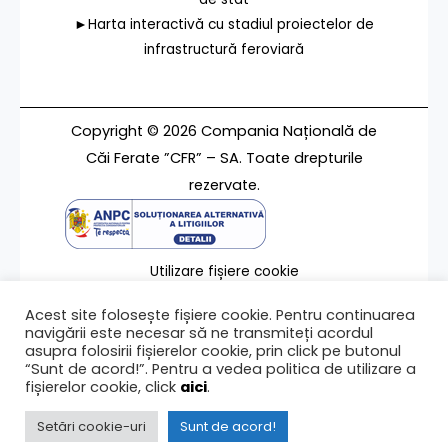
►Harta interactivă cu stadiul proiectelor de
infrastructură feroviară
Copyright © 2026 Compania Națională de
Căi Ferate ”CFR” – SA. Toate drepturile
rezervate.
Utilizare fișiere cookie
Termeni de utilizare
Acest site folosește fișiere cookie. Pentru continuarea
Contact
navigării este necesar să ne transmiteți acordul
asupra folosirii fișierelor cookie, prin click pe butonul
“Sunt de acord!”. Pentru a vedea politica de utilizare a
fișierelor cookie, click
aici
.
Ultima modificare a paginii 13/02/2024
Setări cookie-uri
Sunt de acord!