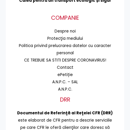
Calea pentru un transport
ecologic și sigur
COMPANIE
Despre noi
Protecţia mediului
Politica privind prelucrarea datelor cu caracter
personal
CE TREBUIE SA STITI DESPRE CORONAVIRUS!
Contact
ePetiție
A.N.P.C. – SAL
A.N.P.C.
DRR
Documentul de Referinţă al Reţelei CFR (DRR)
este elaborat de CFR pentru a descrie serviciile
pe care CFR le oferă clienţilor care doresc să