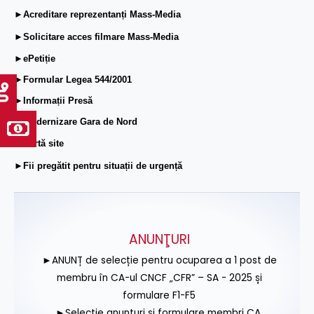
►Acreditare reprezentanți Mass-Media
►Solicitare acces filmare Mass-Media
►ePetiție
►Formular Legea 544/2001
►Informații Presă
►Modernizare Gara de Nord
►Hartă site
►Fii pregătit pentru situații de urgență
ANUNŢURI
►ANUNȚ de selecție pentru ocuparea a 1 post de
membru în CA-ul CNCF „CFR” – SA - 2025 și
formulare F1-F5
►Selecție anunțuri și formulare membri CA,