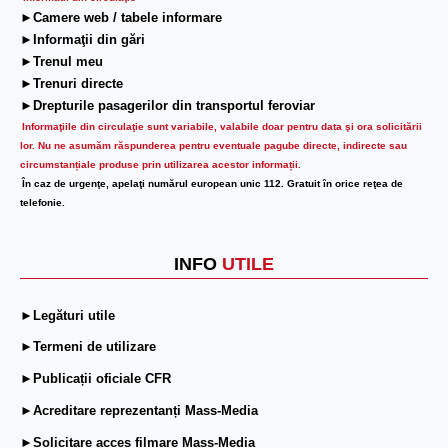
►Camere web / tabele informare
►Informaţii din gări
►Trenul meu
►Trenuri directe
►Drepturile pasagerilor din transportul feroviar
Informaţiile din circulaţie sunt variabile, valabile doar pentru data şi ora solicitării
lor.
Nu ne asumăm răspunderea pentru eventuale pagube directe, indirecte sau
circumstanțiale produse prin utilizarea acestor informații.
În caz de urgenţe, apelaţi numărul european unic 112. Gratuit în orice reţea de
telefonie.
INFO
UTILE
►Legături utile
►Termeni de utilizare
►Publicații oficiale CFR
►Acreditare reprezentanți Mass-Media
►Solicitare acces filmare Mass-Media