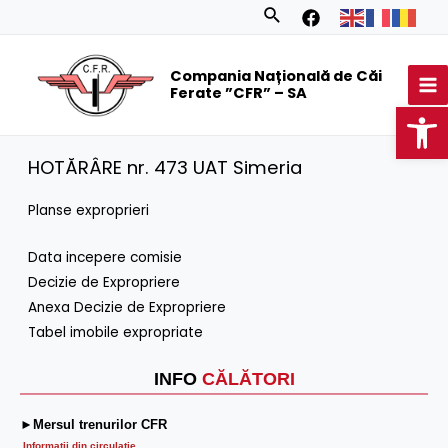
Skip
Search
to
MA
content
Compania Națională de Căi
M
Ferate ”CFR” – SA
Op
HOTĂRÂRE nr. 473 UAT Simeria
Planse exproprieri
Data incepere comisie
Decizie de Expropriere
Anexa Decizie de Expropriere
Tabel imobile expropriate
INFO
CĂLĂTORI
►Mersul trenurilor CFR
Informatii din circulaţie