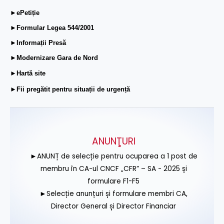
►ePetiție
►Formular Legea 544/2001
►Informații Presă
►Modernizare Gara de Nord
►Hartă site
►Fii pregătit pentru situații de urgență
ANUNŢURI
►ANUNȚ de selecție pentru ocuparea a 1 post de
membru în CA-ul CNCF „CFR” – SA - 2025 și
formulare F1-F5
►Selecție anunțuri și formulare membri CA,
Director General și Director Financiar