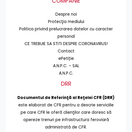
COMPANIE
Despre noi
Protecţia mediului
Politica privind prelucrarea datelor cu caracter
personal
CE TREBUIE SA STITI DESPRE CORONAVIRUS!
Contact
ePetiție
A.N.P.C. – SAL
A.N.P.C.
DRR
Documentul de Referinţă al Reţelei CFR (DRR)
este elaborat de CFR pentru a descrie serviciile
pe care CFR le oferă clienţilor care doresc să
opereze trenuri pe infrastructura feroviară
administrată de CFR.