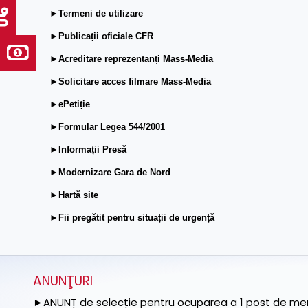
►Termeni de utilizare
►Publicații oficiale CFR
►Acreditare reprezentanți Mass-Media
►Solicitare acces filmare Mass-Media
►ePetiție
►Formular Legea 544/2001
►Informații Presă
►Modernizare Gara de Nord
►Hartă site
►Fii pregătit pentru situații de urgență
ANUNŢURI
►ANUNȚ de selecție pentru ocuparea a 1 post de memb