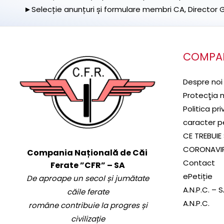
►Selecție anunțuri și formulare membri CA, Director Ge
COMPA
Despre noi
Protecţia 
Politica pr
caracter p
CE TREBUIE 
CORONAVI
Compania Națională de Căi
Contact
Ferate ”CFR” – SA
ePetiție
De aproape un secol și jumătate
A.N.P.C. – 
căile ferate
A.N.P.C.
române contribuie la progres și
civilizație