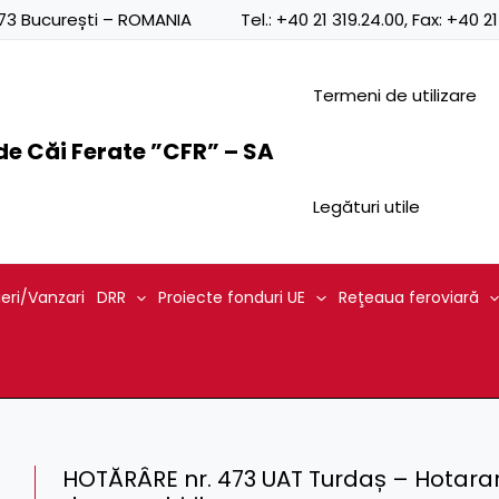
0873 București – ROMANIA
Tel.:
+40 21 319.24.00
, Fax:
+40 21
Termeni de utilizare
e Căi Ferate ”CFR” – SA
Legături utile
ieri/Vanzari
DRR
Proiecte fonduri UE
Reţeaua feroviară
HOTĂRÂRE nr. 473 UAT Turdaș – Hotarari