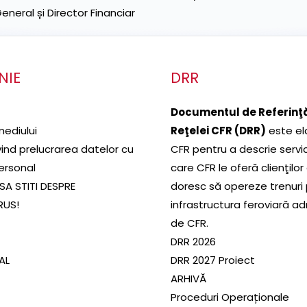
neral și Director Financiar
NIE
DRR
Documentul de Referinţă
mediului
Reţelei CFR (DRR)
este el
ivind prelucrarea datelor cu
CFR pentru a descrie servic
ersonal
care CFR le oferă clienţilor
SA STITI DESPRE
doresc să opereze trenuri
RUS!
infrastructura feroviară a
de CFR.
DRR 2026
SAL
DRR 2027 Proiect
ARHIVĂ
Proceduri Operaționale