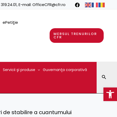
 319.24.01
, E-mail:
OfficeCFR@cfr.ro
ePetiţie
MERSUL TRENURILOR
CFR
Servicii şi produse
Guvernanţa corporativă
Searc
Op
 de stabilire a cuantumului