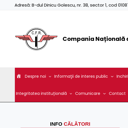
Skip
Adresă:
B-dul Dinicu Golescu, nr. 38, sector 1, cod 01
to
content
Compania Națională d
Despre noi
Informaţii de interes public
Inchir
Integritatea instituțională
Comunicare
Contact
INFO
CĂLĂTORI