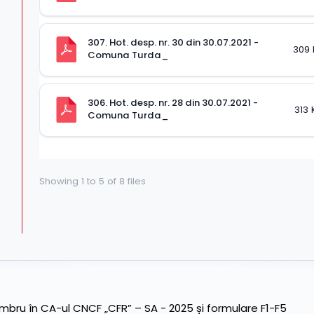
307. Hot. desp. nr. 30 din 30.07.2021 - 
309 
Comuna Turda_
306. Hot. desp. nr. 28 din 30.07.2021 - 
313 
Comuna Turda_
Showing
1
to
5
of
8
files
ru în CA-ul CNCF „CFR” – SA - 2025 și formulare F1-F5