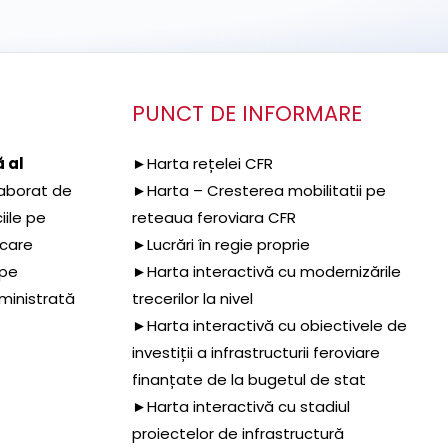
PUNCT DE INFORMARE
 al
►Harta rețelei CFR
aborat de
►Harta – Cresterea mobilitatii pe
iile pe
reteaua feroviara CFR
 care
►Lucrări în regie proprie
 pe
►Harta interactivă cu modernizările
dministrată
trecerilor la nivel
►Harta interactivă cu obiectivele de
investiții a infrastructurii feroviare
finanțate de la bugetul de stat
►Harta interactivă cu stadiul
proiectelor de infrastructură