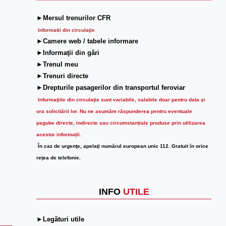
►Mersul trenurilor CFR
Informatii din circulaţie
►Camere web / tabele informare
►Informaţii din gări
►Trenul meu
►Trenuri directe
►Drepturile pasagerilor din transportul feroviar
Informaţiile din circulaţie sunt variabile, valabile doar pentru data şi
ora solicitării lor.
Nu ne asumăm răspunderea pentru eventuale
pagube directe, indirecte sau circumstanțiale produse prin utilizarea
acestor informații.
În caz de urgenţe, apelaţi numărul european unic 112. Gratuit în orice
reţea de telefonie.
INFO
UTILE
►Legături utile