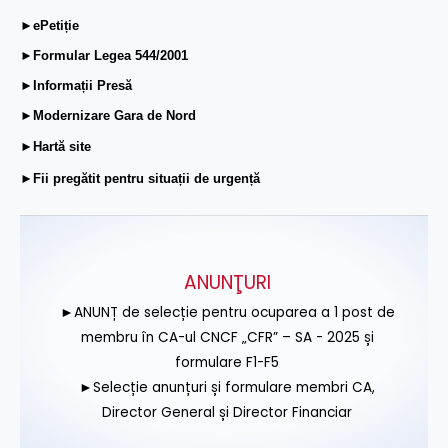
►ePetiție
►Formular Legea 544/2001
►Informații Presă
►Modernizare Gara de Nord
►Hartă site
►Fii pregătit pentru situații de urgență
ANUNŢURI
►ANUNȚ de selecție pentru ocuparea a 1 post de
membru în CA-ul CNCF „CFR” – SA - 2025 și
formulare F1-F5
►Selecție anunțuri și formulare membri CA,
Director General și Director Financiar