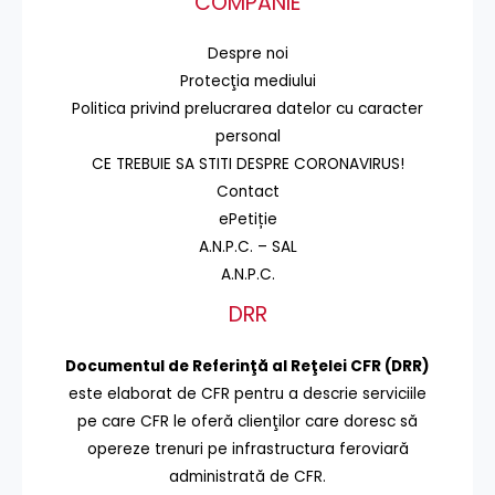
COMPANIE
Despre noi
Protecţia mediului
Politica privind prelucrarea datelor cu caracter
personal
CE TREBUIE SA STITI DESPRE CORONAVIRUS!
Contact
ePetiție
A.N.P.C. – SAL
A.N.P.C.
DRR
Documentul de Referinţă al Reţelei CFR (DRR)
este elaborat de CFR pentru a descrie serviciile
pe care CFR le oferă clienţilor care doresc să
opereze trenuri pe infrastructura feroviară
administrată de CFR.