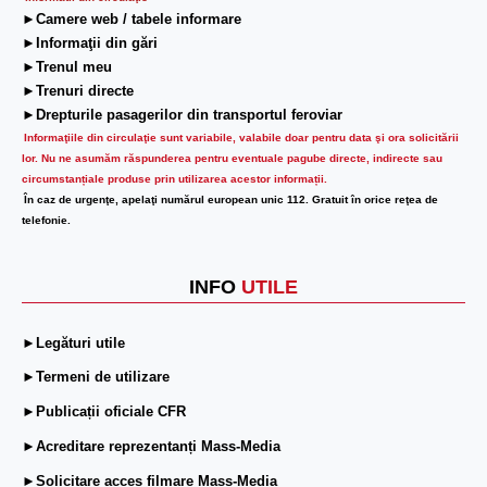
►Camere web / tabele informare
►Informaţii din gări
►Trenul meu
►Trenuri directe
►Drepturile pasagerilor din transportul feroviar
Informaţiile din circulaţie sunt variabile, valabile doar pentru data şi ora solicitării
lor.
Nu ne asumăm răspunderea pentru eventuale pagube directe, indirecte sau
circumstanțiale produse prin utilizarea acestor informații.
În caz de urgenţe, apelaţi numărul european unic 112. Gratuit în orice reţea de
telefonie.
INFO
UTILE
►Legături utile
►Termeni de utilizare
►Publicații oficiale CFR
►Acreditare reprezentanți Mass-Media
►Solicitare acces filmare Mass-Media