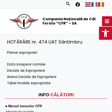
Skip
Search
to
MA
content
Compania Națională de Căi
M
Ferate ”CFR” – SA
Op
HOTĂRÂRE nr. 474 UAT Sântimbru
Planse exproprieri
Data incepere comisie
Decizie de Expropriere
Anexa Decizie de Expropriere
Tabel imobile expropriate
INFO
CĂLĂTORI
►Mersul trenurilor CFR
Informatii din circulaţie