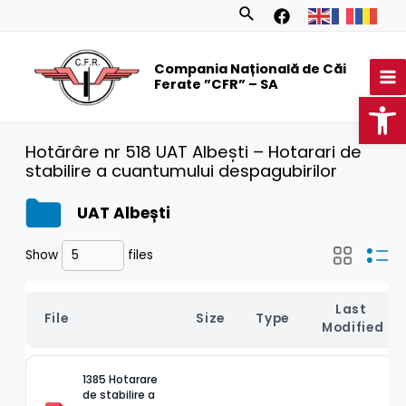
Skip
Search
to
MA
content
Compania Națională de Căi
M
Ferate ”CFR” – SA
Op
Hotărâre nr 518 UAT Albești – Hotarari de
stabilire a cuantumului despagubirilor
UAT Albești
Show
files
Last 
File
Size
Type
Modified
1385 Hotarare 
de stabilire a 