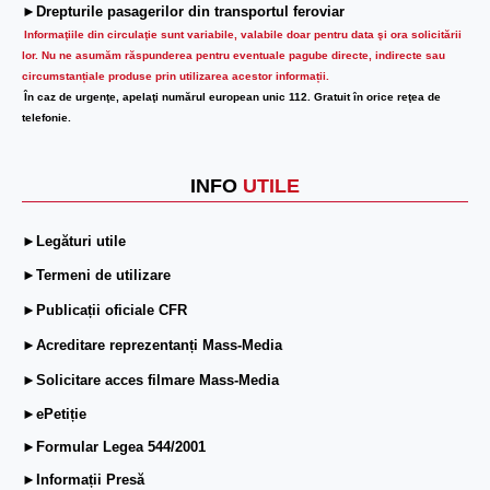
►Drepturile pasagerilor din transportul feroviar
Informaţiile din circulaţie sunt variabile, valabile doar pentru data şi ora solicitării
lor.
Nu ne asumăm răspunderea pentru eventuale pagube directe, indirecte sau
circumstanțiale produse prin utilizarea acestor informații.
În caz de urgenţe, apelaţi numărul european unic 112. Gratuit în orice reţea de
telefonie.
INFO
UTILE
►Legături utile
►Termeni de utilizare
►Publicații oficiale CFR
►Acreditare reprezentanți Mass-Media
►Solicitare acces filmare Mass-Media
►ePetiție
►Formular Legea 544/2001
►Informații Presă