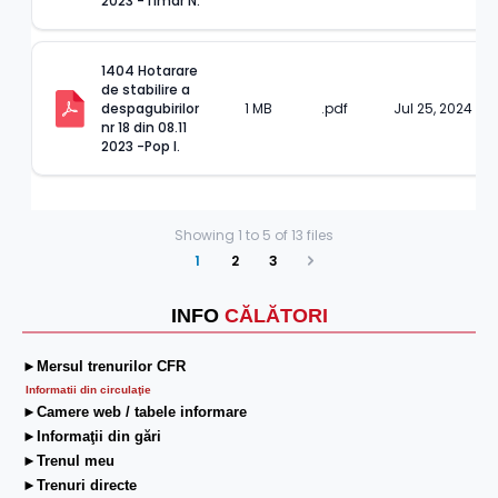
2023 -Timar N.
1404 Hotarare 
de stabilire a 
despagubirilor 
1 MB
.pdf
Jul 25, 2024
nr 18 din 08.11 
2023 -Pop I.
Showing
1
to
5
of
13
files
1
2
3
Next
INFO
CĂLĂTORI
►Mersul trenurilor CFR
Informatii din circulaţie
►Camere web / tabele informare
►Informaţii din gări
►Trenul meu
►Trenuri directe