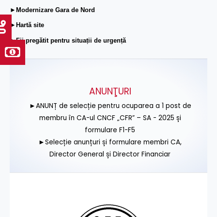
►Modernizare Gara de Nord
►Hartă site
►Fii pregătit pentru situații de urgență
ANUNŢURI
►ANUNȚ de selecție pentru ocuparea a 1 post de
membru în CA-ul CNCF „CFR” – SA - 2025 și
formulare F1-F5
►Selecție anunțuri și formulare membri CA,
Director General și Director Financiar