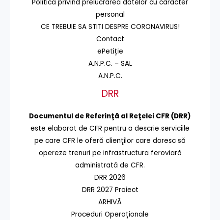
Politica privind prelucrarea datelor cu caracter
personal
CE TREBUIE SA STITI DESPRE CORONAVIRUS!
Contact
ePetiție
A.N.P.C. – SAL
A.N.P.C.
DRR
Documentul de Referinţă al Reţelei CFR (DRR)
este elaborat de CFR pentru a descrie serviciile
pe care CFR le oferă clienţilor care doresc să
opereze trenuri pe infrastructura feroviară
administrată de CFR.
DRR 2026
DRR 2027 Proiect
ARHIVĂ
Proceduri Operaționale