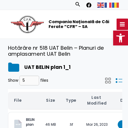
Skip
Search
to
MA
content
Compania Națională de Căi
M
Ferate ”CFR” – SA
Op
Hotărâre nr 518 UAT Belin – Planuri de
amplasament UAT Belin
UAT BELIN plan 1_1
Show
files
Last 
File
Size
Type
Do
Modified
BELIN 
plan 
46 MB
.tif
Mar 26, 2023
Do