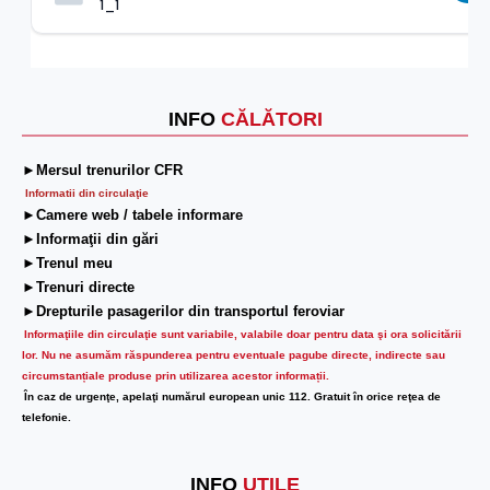
1_1
INFO
CĂLĂTORI
►Mersul trenurilor CFR
Informatii din circulaţie
►Camere web / tabele informare
►Informaţii din gări
►Trenul meu
►Trenuri directe
►Drepturile pasagerilor din transportul feroviar
Informaţiile din circulaţie sunt variabile, valabile doar pentru data şi ora solicitării
lor.
Nu ne asumăm răspunderea pentru eventuale pagube directe, indirecte sau
circumstanțiale produse prin utilizarea acestor informații.
În caz de urgenţe, apelaţi numărul european unic 112. Gratuit în orice reţea de
telefonie.
INFO
UTILE