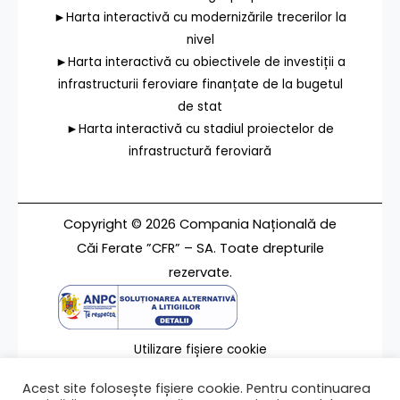
►Harta interactivă cu modernizările trecerilor la
nivel
►Harta interactivă cu obiectivele de investiții a
infrastructurii feroviare finanțate de la bugetul
de stat
►Harta interactivă cu stadiul proiectelor de
infrastructură feroviară
Copyright © 2026 Compania Națională de
Căi Ferate ”CFR” – SA. Toate drepturile
rezervate.
Utilizare fișiere cookie
Termeni de utilizare
Acest site folosește fișiere cookie. Pentru continuarea
Contact