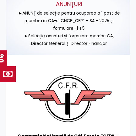
ANUNŢURI
►ANUNȚ de selecție pentru ocuparea a 1 post de
membru în CA-ul CNCF „CFR” – SA - 2025 și
formulare F1-F5
►Selecție anunțuri și formulare membri CA,
Director General și Director Financiar
Compania Națională de Căi Ferate ”CFR” –