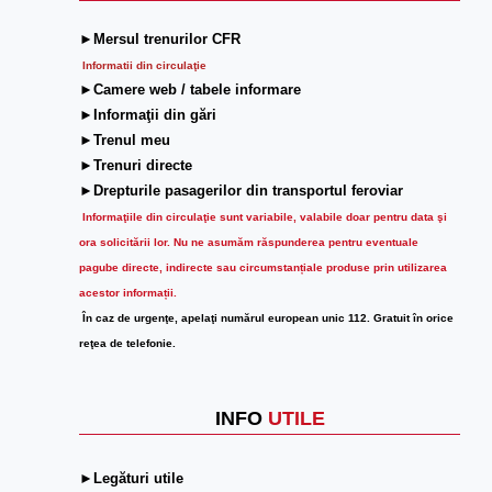
►Mersul trenurilor CFR
Informatii din circulaţie
►Camere web / tabele informare
►Informaţii din gări
►Trenul meu
►Trenuri directe
►Drepturile pasagerilor din transportul feroviar
Informaţiile din circulaţie sunt variabile, valabile doar pentru data şi
ora solicitării lor.
Nu ne asumăm răspunderea pentru eventuale
pagube directe, indirecte sau circumstanțiale produse prin utilizarea
acestor informații.
În caz de urgenţe, apelaţi numărul european unic 112. Gratuit în orice
reţea de telefonie.
INFO
UTILE
►Legături utile