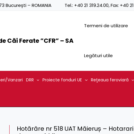
0873 București – ROMANIA
Tel.:
+40 21 319.24.00
, Fax:
+40 21
Termeni de utilizare
e Căi Ferate ”CFR” – SA
Legături utile
ieri/Vanzari
DRR
Proiecte fonduri UE
Reţeaua feroviară
Hotărâre nr 518 UAT Măieruș – Hotarari