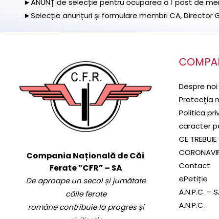
►ANUNȚ de selecție pentru ocuparea a 1 post de memb
►Selecție anunțuri și formulare membri CA, Director Ge
COMPA
Despre noi
Protecţia 
Politica pr
caracter p
CE TREBUIE 
CORONAVI
Compania Națională de Căi
Contact
Ferate ”CFR” – SA
ePetiție
De aproape un secol și jumătate
A.N.P.C. – 
căile ferate
A.N.P.C.
române contribuie la progres și