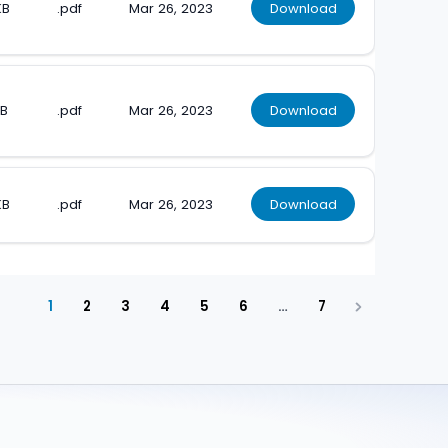
KB
.pdf
Mar 26, 2023
Download
KB
.pdf
Mar 26, 2023
Download
KB
.pdf
Mar 26, 2023
Download
1
2
3
4
5
6
…
7
Next