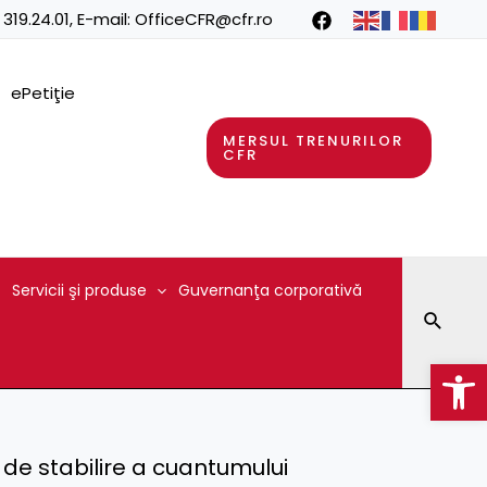
 319.24.01
, E-mail:
OfficeCFR@cfr.ro
ePetiţie
MERSUL TRENURILOR
CFR
Servicii şi produse
Guvernanţa corporativă
Searc
Op
 de stabilire a cuantumului