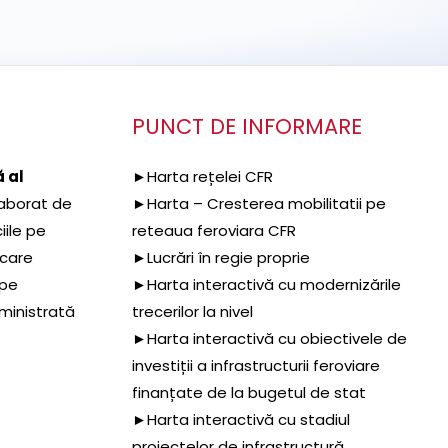
PUNCT DE INFORMARE
 al
►Harta rețelei CFR
aborat de
►Harta – Cresterea mobilitatii pe
iile pe
reteaua feroviara CFR
 care
►Lucrări în regie proprie
 pe
►Harta interactivă cu modernizările
dministrată
trecerilor la nivel
►Harta interactivă cu obiectivele de
investiții a infrastructurii feroviare
finanțate de la bugetul de stat
►Harta interactivă cu stadiul
proiectelor de infrastructură