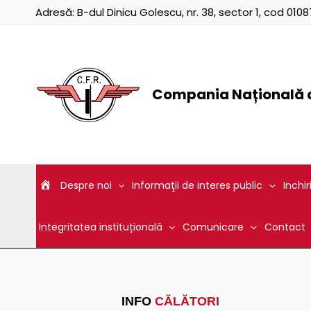
Skip
Adresă:
B-dul Dinicu Golescu, nr. 38, sector 1, cod 01
to
content
Compania Națională d
Despre noi
Informaţii de interes public
Inchir
Integritatea instituțională
Comunicare
Contact
INFO
CĂLĂTORI