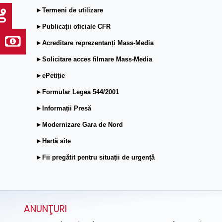
►Termeni de utilizare
►Publicații oficiale CFR
►Acreditare reprezentanți Mass-Media
►Solicitare acces filmare Mass-Media
►ePetiție
►Formular Legea 544/2001
►Informații Presă
►Modernizare Gara de Nord
►Hartă site
►Fii pregătit pentru situații de urgență
ANUNŢURI