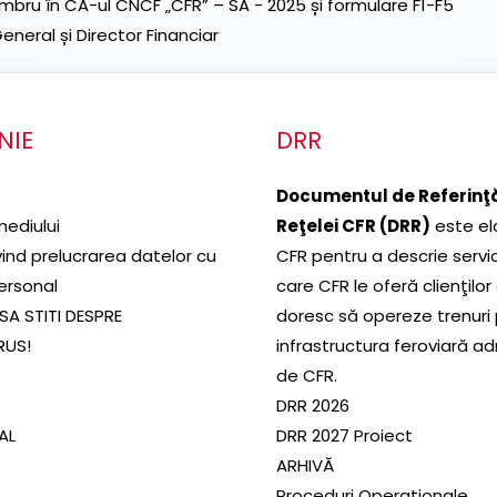
ru în CA-ul CNCF „CFR” – SA - 2025 și formulare F1-F5
neral și Director Financiar
NIE
DRR
Documentul de Referinţă
mediului
Reţelei CFR (DRR)
este el
ivind prelucrarea datelor cu
CFR pentru a descrie servic
ersonal
care CFR le oferă clienţilor
SA STITI DESPRE
doresc să opereze trenuri
RUS!
infrastructura feroviară a
de CFR.
DRR 2026
SAL
DRR 2027 Proiect
ARHIVĂ
Proceduri Operaționale