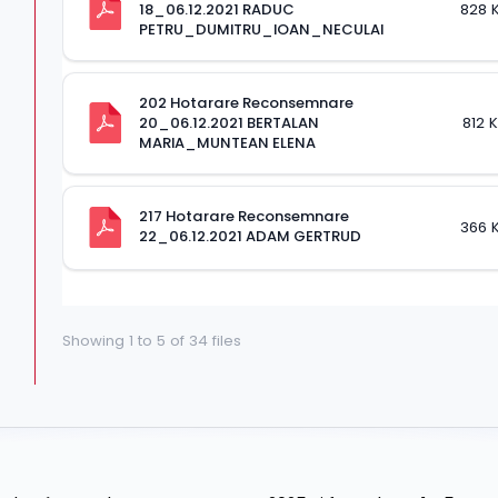
18_06.12.2021 RADUC 
828 
PETRU_DUMITRU_IOAN_NECULAI
202 Hotarare Reconsemnare 
20_06.12.2021 BERTALAN 
812 
MARIA_MUNTEAN ELENA
217 Hotarare Reconsemnare 
366 
22_06.12.2021 ADAM GERTRUD
Showing
1
to
5
of
34
files