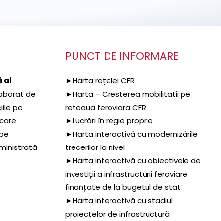
PUNCT DE INFORMARE
 al
►Harta rețelei CFR
aborat de
►Harta – Cresterea mobilitatii pe
iile pe
reteaua feroviara CFR
 care
►Lucrări în regie proprie
 pe
►Harta interactivă cu modernizările
dministrată
trecerilor la nivel
►Harta interactivă cu obiectivele de
investiții a infrastructurii feroviare
finanțate de la bugetul de stat
►Harta interactivă cu stadiul
proiectelor de infrastructură