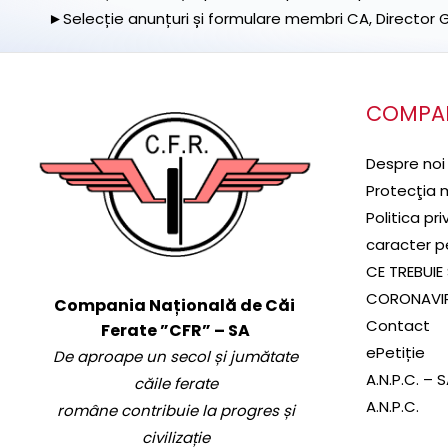
►Selecție anunțuri și formulare membri CA, Director Ge
COMPA
Despre noi
Protecţia 
Politica pr
caracter p
CE TREBUIE 
CORONAVI
Compania Națională de Căi
Contact
Ferate ”CFR” – SA
ePetiție
De aproape un secol și jumătate
A.N.P.C. – 
căile ferate
A.N.P.C.
române contribuie la progres și
civilizație