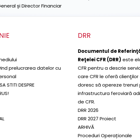
neral și Director Financiar
NIE
DRR
Documentul de Referinţă
mediului
Reţelei CFR (DRR)
este el
ivind prelucrarea datelor cu
CFR pentru a descrie servic
ersonal
care CFR le oferă clienţilor
SA STITI DESPRE
doresc să opereze trenuri
RUS!
infrastructura feroviară a
de CFR.
DRR 2026
SAL
DRR 2027 Proiect
ARHIVĂ
Proceduri Operaționale