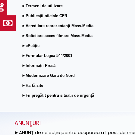
►Termeni de utilizare
►Publicații oficiale CFR
►Acreditare reprezentanți Mass-Media
►Solicitare acces filmare Mass-Media
►ePetiție
►Formular Legea 544/2001
►Informații Presă
►Modernizare Gara de Nord
►Hartă site
►Fii pregătit pentru situații de urgență
ANUNŢURI
►ANUNȚ de selecție pentru ocuparea a 1 post de memb