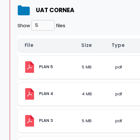
UAT CORNEA
Show
files
File
Size
Type
PLAN 5
5 MB
.pdf
PLAN 4
4 MB
.pdf
PLAN 3
5 MB
.pdf