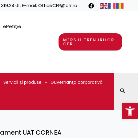
 319.24.01
, E-mail:
OfficeCFR@cfr.ro
ePetiţie
MERSUL TRENURILOR
CFR
Servicii şi produse
Guvernanţa corporativă
Searc
Op
lasament UAT CORNEA