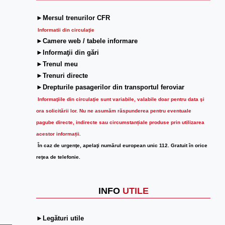
►Mersul trenurilor CFR
Informatii din circulaţie
►Camere web / tabele informare
►Informaţii din gări
►Trenul meu
►Trenuri directe
►Drepturile pasagerilor din transportul feroviar
Informaţiile din circulaţie sunt variabile, valabile doar pentru data şi
ora solicitării lor.
Nu ne asumăm răspunderea pentru eventuale
pagube directe, indirecte sau circumstanțiale produse prin utilizarea
acestor informații.
În caz de urgenţe, apelaţi numărul european unic 112. Gratuit în orice
reţea de telefonie.
INFO
UTILE
►Legături utile