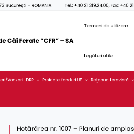
0873 București – ROMANIA
Tel.:
+40 21 319.24.00
, Fax:
+40 21
Termeni de utilizare
e Căi Ferate ”CFR” – SA
Legături utile
ieri/Vanzari
DRR
Proiecte fonduri UE
Reţeaua feroviară
Hotărârea nr. 1007 – Planuri de amp