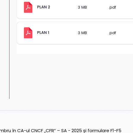
PLAN 2
3 MB
.pdf
PLAN 1
3 MB
.pdf
ru în CA-ul CNCF „CFR” – SA - 2025 și formulare F1-F5