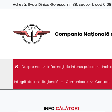
Skip
Adresă:
B-dul Dinicu Golescu, nr. 38, sector 1, cod 01
to
content
Compania Națională d
Despre noi
Informaţii de interes public
Inchir
Integritatea instituțională
Comunicare
Contact
INFO
CĂLĂTORI