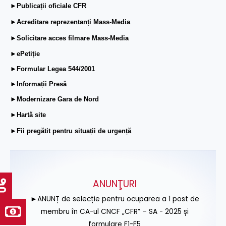
►Publicații oficiale CFR
►Acreditare reprezentanți Mass-Media
►Solicitare acces filmare Mass-Media
►ePetiție
►Formular Legea 544/2001
►Informații Presă
►Modernizare Gara de Nord
►Hartă site
►Fii pregătit pentru situații de urgență
ANUNŢURI
►ANUNȚ de selecție pentru ocuparea a 1 post de
membru în CA-ul CNCF „CFR” – SA - 2025 și
formulare F1-F5