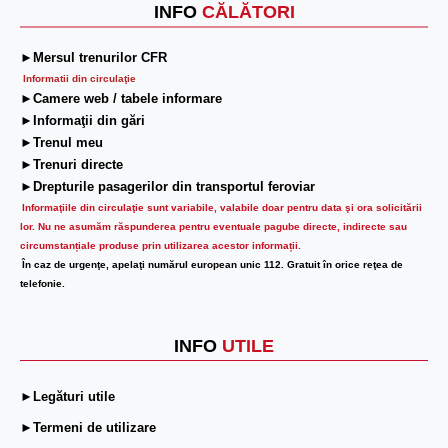
INFO
CĂLĂTORI
►Mersul trenurilor CFR
Informatii din circulaţie
►Camere web / tabele informare
►Informaţii din gări
►Trenul meu
►Trenuri directe
►Drepturile pasagerilor din transportul feroviar
Informaţiile din circulaţie sunt variabile, valabile doar pentru data şi ora solicitării
lor.
Nu ne asumăm răspunderea pentru eventuale pagube directe, indirecte sau
circumstanțiale produse prin utilizarea acestor informații.
În caz de urgenţe, apelaţi numărul european unic 112. Gratuit în orice reţea de
telefonie.
INFO
UTILE
►Legături utile
►Termeni de utilizare