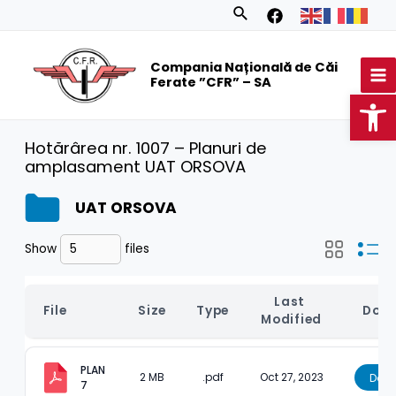
Skip
Search
to
MA
content
Compania Națională de Căi
M
Ferate ”CFR” – SA
Op
Hotărârea nr. 1007 – Planuri de
amplasament UAT ORSOVA
UAT ORSOVA
Show
files
Last 
File
Size
Type
Dow
Modified
PLAN 
2 MB
.pdf
Oct 27, 2023
Dow
7