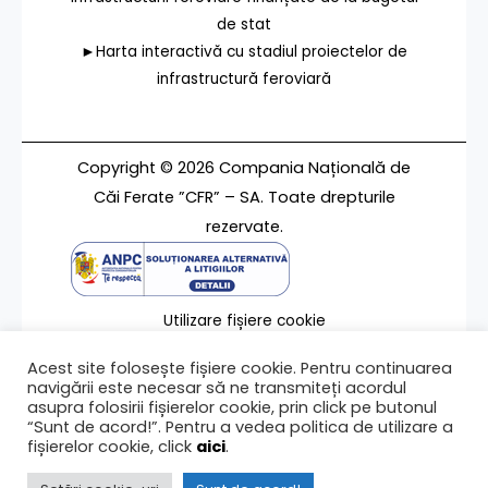
de stat
►Harta interactivă cu stadiul proiectelor de
infrastructură feroviară
Copyright © 2026 Compania Națională de
Căi Ferate ”CFR” – SA. Toate drepturile
rezervate.
Utilizare fișiere cookie
Termeni de utilizare
Acest site folosește fișiere cookie. Pentru continuarea
Contact
navigării este necesar să ne transmiteți acordul
asupra folosirii fișierelor cookie, prin click pe butonul
“Sunt de acord!”. Pentru a vedea politica de utilizare a
fișierelor cookie, click
aici
.
Ultima modificare a paginii 12/02/2024