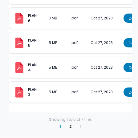
PLAN 
3 MB
.pdf
Oct 27, 2023
Dow
6
PLAN 
5 MB
.pdf
Oct 27, 2023
Dow
5
PLAN 
5 MB
.pdf
Oct 27, 2023
Dow
4
PLAN 
5 MB
.pdf
Oct 27, 2023
Dow
3
Showing
1
to
5
of
7
files
1
2
Next