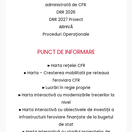
administrată de CFR.
DRR 2026
DRR 2027 Proiect
ARHIVĂ
Proceduri Operaționale
PUNCT DE INFORMARE
►Harta rețelei CFR
►Harta – Cresterea mobilitatii pe reteaua
feroviara CFR
►Lucrări în regie proprie
►Harta interactivă cu modernizările trecerilor la
nivel
►Harta interactivă cu obiectivele de investiții a
infrastructurii feroviare finanțate de la bugetul
de stat
►Harta interactivă cu stadiul proiectelor de