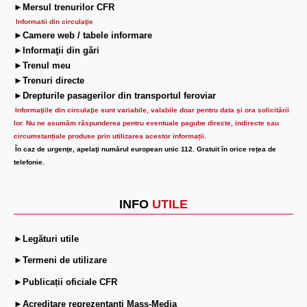
►Mersul trenurilor CFR
Informatii din circulaţie
►Camere web / tabele informare
►Informaţii din gări
►Trenul meu
►Trenuri directe
►Drepturile pasagerilor din transportul feroviar
Informaţiile din circulaţie sunt variabile, valabile doar pentru data şi ora solicitării
lor.
Nu ne asumăm răspunderea pentru eventuale pagube directe, indirecte sau
circumstanțiale produse prin utilizarea acestor informații.
În caz de urgenţe, apelaţi numărul european unic 112. Gratuit în orice reţea de
telefonie.
INFO
UTILE
►Legături utile
►Termeni de utilizare
►Publicații oficiale CFR
►Acreditare reprezentanți Mass-Media