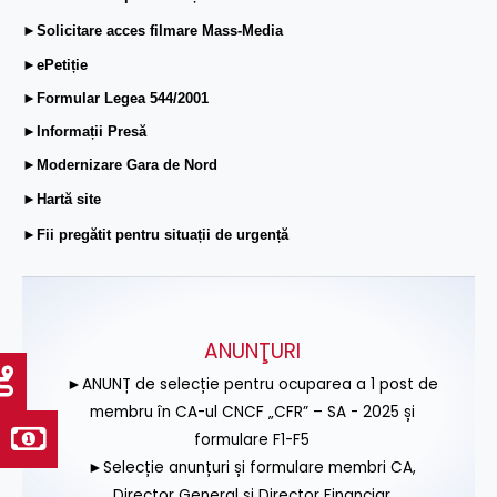
►Solicitare acces filmare Mass-Media
►ePetiție
►Formular Legea 544/2001
►Informații Presă
►Modernizare Gara de Nord
►Hartă site
►Fii pregătit pentru situații de urgență
ANUNŢURI
►ANUNȚ de selecție pentru ocuparea a 1 post de
membru în CA-ul CNCF „CFR” – SA - 2025 și
formulare F1-F5
►Selecție anunțuri și formulare membri CA,
Director General și Director Financiar