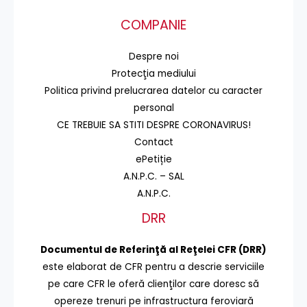
COMPANIE
Despre noi
Protecţia mediului
Politica privind prelucrarea datelor cu caracter
personal
CE TREBUIE SA STITI DESPRE CORONAVIRUS!
Contact
ePetiție
A.N.P.C. – SAL
A.N.P.C.
DRR
Documentul de Referinţă al Reţelei CFR (DRR)
este elaborat de CFR pentru a descrie serviciile
pe care CFR le oferă clienţilor care doresc să
opereze trenuri pe infrastructura feroviară