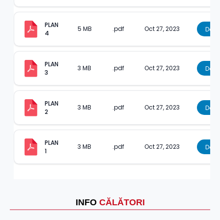
PLAN 
5 MB
.pdf
Oct 27, 2023
Dow
4
PLAN 
3 MB
.pdf
Oct 27, 2023
Dow
3
PLAN 
3 MB
.pdf
Oct 27, 2023
Dow
2
PLAN 
3 MB
.pdf
Oct 27, 2023
Dow
1
INFO
CĂLĂTORI