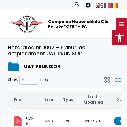
Skip
Search
to
MA
content
Compania Națională de Căi
M
Ferate ”CFR” – SA
Op
Hotărârea nr. 1007 – Planuri de
amplasament UAT PRUNISOR
UAT PRUNISOR
Show
files
Last 
File
Size
Type
Dow
Modified
PLAN 
6 MB
.pdf
Oct 27, 2023
Dow
5