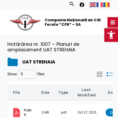
Skip
Search
to
MA
content
Compania Națională de Căi
M
Ferate ”CFR” – SA
Op
Hotărârea nr. 1007 – Planuri de
amplasament UAT STREHAIA
UAT STREHAIA
Show
files
Last 
File
Size
Type
Dow
Modified
PLAN 
3 MB
.pdf
Oct 27, 2023
Dow
9