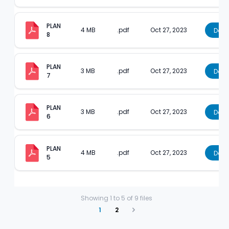
PLAN 
4 MB
.pdf
Oct 27, 2023
Dow
8
PLAN 
3 MB
.pdf
Oct 27, 2023
Dow
7
PLAN 
3 MB
.pdf
Oct 27, 2023
Dow
6
PLAN 
4 MB
.pdf
Oct 27, 2023
Dow
5
Showing
1
to
5
of
9
files
1
2
Next