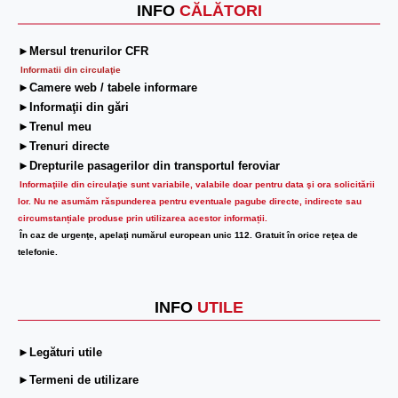
INFO
CĂLĂTORI
►Mersul trenurilor CFR
Informatii din circulaţie
►Camere web / tabele informare
►Informaţii din gări
►Trenul meu
►Trenuri directe
►Drepturile pasagerilor din transportul feroviar
Informaţiile din circulaţie sunt variabile, valabile doar pentru data şi ora solicitării
lor.
Nu ne asumăm răspunderea pentru eventuale pagube directe, indirecte sau
circumstanțiale produse prin utilizarea acestor informații.
În caz de urgenţe, apelaţi numărul european unic 112. Gratuit în orice reţea de
telefonie.
INFO
UTILE
►Legături utile
►Termeni de utilizare