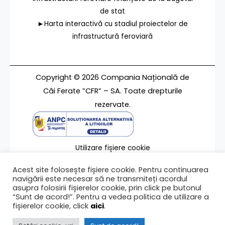
de stat
►Harta interactivă cu stadiul proiectelor de
infrastructură feroviară
Copyright © 2026 Compania Națională de
Căi Ferate ”CFR” – SA. Toate drepturile
rezervate.
Utilizare fișiere cookie
Termeni de utilizare
Acest site folosește fișiere cookie. Pentru continuarea
Contact
navigării este necesar să ne transmiteți acordul
asupra folosirii fișierelor cookie, prin click pe butonul
“Sunt de acord!”. Pentru a vedea politica de utilizare a
fișierelor cookie, click
aici
.
Ultima modificare a paginii 12/02/2024