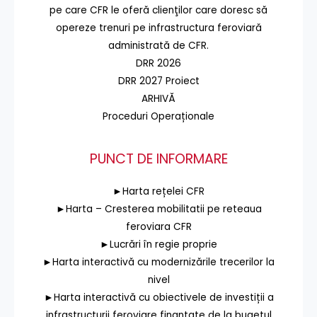
pe care CFR le oferă clienţilor care doresc să
opereze trenuri pe infrastructura feroviară
administrată de CFR.
DRR 2026
DRR 2027 Proiect
ARHIVĂ
Proceduri Operaționale
PUNCT DE INFORMARE
►Harta rețelei CFR
►Harta – Cresterea mobilitatii pe reteaua
feroviara CFR
►Lucrări în regie proprie
►Harta interactivă cu modernizările trecerilor la
nivel
►Harta interactivă cu obiectivele de investiții a
infrastructurii feroviare finanțate de la bugetul