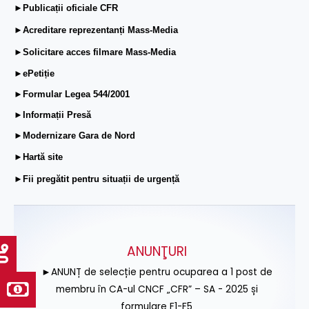
►Publicații oficiale CFR
►Acreditare reprezentanți Mass-Media
►Solicitare acces filmare Mass-Media
►ePetiție
►Formular Legea 544/2001
►Informații Presă
►Modernizare Gara de Nord
►Hartă site
►Fii pregătit pentru situații de urgență
ANUNŢURI
►ANUNȚ de selecție pentru ocuparea a 1 post de
membru în CA-ul CNCF „CFR” – SA - 2025 și
formulare F1-F5