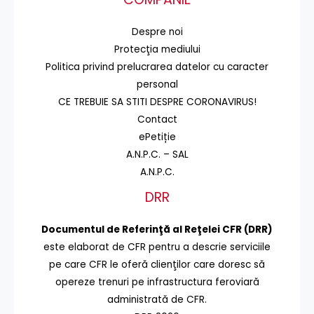
Despre noi
Protecţia mediului
Politica privind prelucrarea datelor cu caracter
personal
CE TREBUIE SA STITI DESPRE CORONAVIRUS!
Contact
ePetiție
A.N.P.C. – SAL
A.N.P.C.
DRR
Documentul de Referinţă al Reţelei CFR (DRR)
este elaborat de CFR pentru a descrie serviciile
pe care CFR le oferă clienţilor care doresc să
opereze trenuri pe infrastructura feroviară
administrată de CFR.