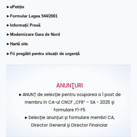
►ePetiție
►Formular Legea 544/2001
►Informații Presă
►Modernizare Gara de Nord
►Hartă site
►Fii pregătit pentru situații de urgență
ANUNŢURI
►ANUNȚ de selecție pentru ocuparea a 1 post de
membru în CA-ul CNCF „CFR” – SA - 2025 și
formulare F1-F5
►Selecție anunțuri și formulare membri CA,
Director General și Director Financiar