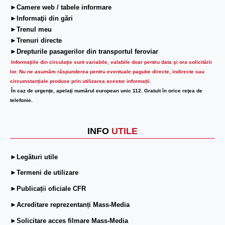
►Camere web / tabele informare
►Informaţii din gări
►Trenul meu
►Trenuri directe
►Drepturile pasagerilor din transportul feroviar
Informaţiile din circulaţie sunt variabile, valabile doar pentru data şi ora solicitării
lor.
Nu ne asumăm răspunderea pentru eventuale pagube directe, indirecte sau
circumstanțiale produse prin utilizarea acestor informații.
În caz de urgenţe, apelaţi numărul european unic 112. Gratuit în orice reţea de
telefonie.
INFO
UTILE
►Legături utile
►Termeni de utilizare
►Publicații oficiale CFR
►Acreditare reprezentanți Mass-Media
►Solicitare acces filmare Mass-Media