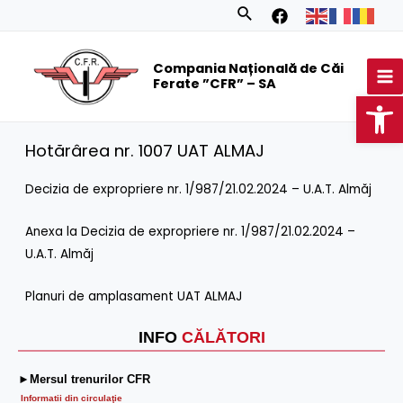
Skip
Search
to
MA
content
Compania Națională de Căi
M
Ferate ”CFR” – SA
Op
Hotărârea nr. 1007 UAT ALMAJ
Decizia de expropriere nr. 1/987/21.02.2024 – U.A.T. Almăj
Anexa la Decizia de expropriere nr. 1/987/21.02.2024 –
U.A.T. Almăj
Planuri de amplasament UAT ALMAJ
INFO
CĂLĂTORI
►Mersul trenurilor CFR
Informatii din circulaţie