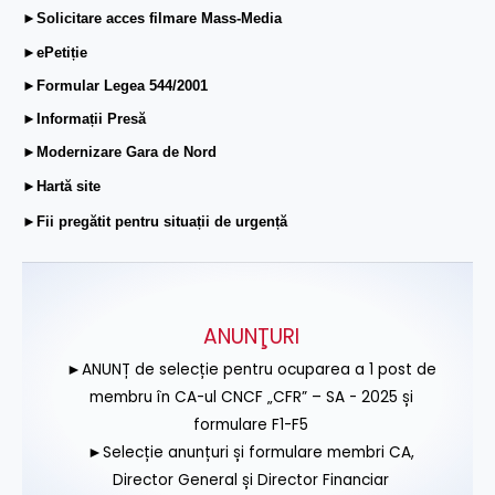
►Solicitare acces filmare Mass-Media
►ePetiție
►Formular Legea 544/2001
►Informații Presă
►Modernizare Gara de Nord
►Hartă site
►Fii pregătit pentru situații de urgență
ANUNŢURI
►ANUNȚ de selecție pentru ocuparea a 1 post de
membru în CA-ul CNCF „CFR” – SA - 2025 și
formulare F1-F5
►Selecție anunțuri și formulare membri CA,
Director General și Director Financiar