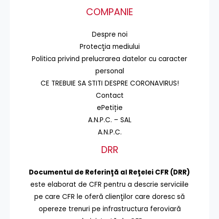
COMPANIE
Despre noi
Protecţia mediului
Politica privind prelucrarea datelor cu caracter
personal
CE TREBUIE SA STITI DESPRE CORONAVIRUS!
Contact
ePetiție
A.N.P.C. – SAL
A.N.P.C.
DRR
Documentul de Referinţă al Reţelei CFR (DRR)
este elaborat de CFR pentru a descrie serviciile
pe care CFR le oferă clienţilor care doresc să
opereze trenuri pe infrastructura feroviară