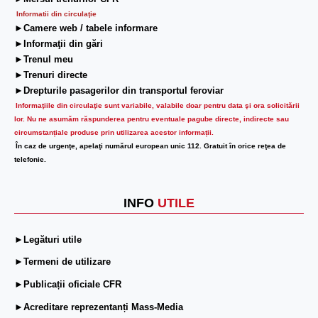
Informatii din circulaţie
►Camere web / tabele informare
►Informaţii din gări
►Trenul meu
►Trenuri directe
►Drepturile pasagerilor din transportul feroviar
Informaţiile din circulaţie sunt variabile, valabile doar pentru data şi ora solicitării
lor.
Nu ne asumăm răspunderea pentru eventuale pagube directe, indirecte sau
circumstanțiale produse prin utilizarea acestor informații.
În caz de urgenţe, apelaţi numărul european unic 112. Gratuit în orice reţea de
telefonie.
INFO
UTILE
►Legături utile
►Termeni de utilizare
►Publicații oficiale CFR
►Acreditare reprezentanți Mass-Media