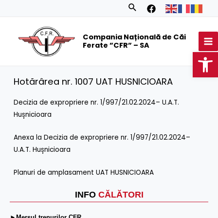
Skip
Search
to
MA
content
Compania Națională de Căi
M
Ferate ”CFR” – SA
Op
Hotărârea nr. 1007 UAT HUSNICIOARA
Decizia de expropriere nr. 1/997/21.02.2024– U.A.T.
Hușnicioara
Anexa la Decizia de expropriere nr. 1/997/21.02.2024–
U.A.T. Hușnicioara
Planuri de amplasament UAT HUSNICIOARA
INFO
CĂLĂTORI
►Mersul trenurilor CFR