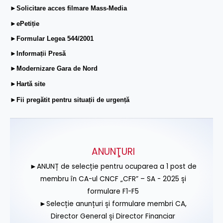
►Solicitare acces filmare Mass-Media
►ePetiție
►Formular Legea 544/2001
►Informații Presă
►Modernizare Gara de Nord
►Hartă site
►Fii pregătit pentru situații de urgență
ANUNŢURI
►ANUNȚ de selecție pentru ocuparea a 1 post de
membru în CA-ul CNCF „CFR” – SA - 2025 și
formulare F1-F5
►Selecție anunțuri și formulare membri CA,
Director General și Director Financiar