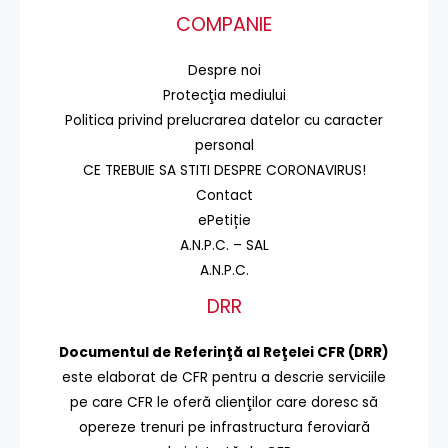
COMPANIE
Despre noi
Protecţia mediului
Politica privind prelucrarea datelor cu caracter
personal
CE TREBUIE SA STITI DESPRE CORONAVIRUS!
Contact
ePetiție
A.N.P.C. – SAL
A.N.P.C.
DRR
Documentul de Referinţă al Reţelei CFR (DRR)
este elaborat de CFR pentru a descrie serviciile
pe care CFR le oferă clienţilor care doresc să
opereze trenuri pe infrastructura feroviară