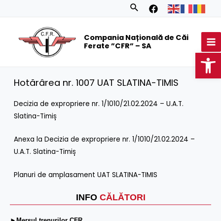
Skip
Search
to
MA
content
Compania Națională de Căi
M
Ferate ”CFR” – SA
Op
Hotărârea nr. 1007 UAT SLATINA-TIMIS
Decizia de expropriere nr. 1/1010/21.02.2024 – U.A.T.
Slatina-Timiș
Anexa la Decizia de expropriere nr. 1/1010/21.02.2024 –
U.A.T. Slatina-Timiș
Planuri de amplasament UAT SLATINA-TIMIS
INFO
CĂLĂTORI
►Mersul trenurilor CFR