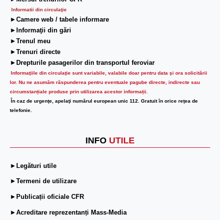
Informatii din circulaţie
►Camere web / tabele informare
►Informaţii din gări
►Trenul meu
►Trenuri directe
►Drepturile pasagerilor din transportul feroviar
Informaţiile din circulaţie sunt variabile, valabile doar pentru data şi ora solicitării
lor.
Nu ne asumăm răspunderea pentru eventuale pagube directe, indirecte sau
circumstanțiale produse prin utilizarea acestor informații.
În caz de urgenţe, apelaţi numărul european unic 112. Gratuit în orice reţea de
telefonie.
INFO
UTILE
►Legături utile
►Termeni de utilizare
►Publicații oficiale CFR
►Acreditare reprezentanți Mass-Media