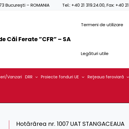
0873 București – ROMANIA
Tel.:
+40 21 319.24.00
, Fax:
+40 21
Termeni de utilizare
e Căi Ferate ”CFR” – SA
Legături utile
ieri/Vanzari
DRR
Proiecte fonduri UE
Reţeaua feroviară
Hotărârea nr. 1007 UAT STANGACEAUA