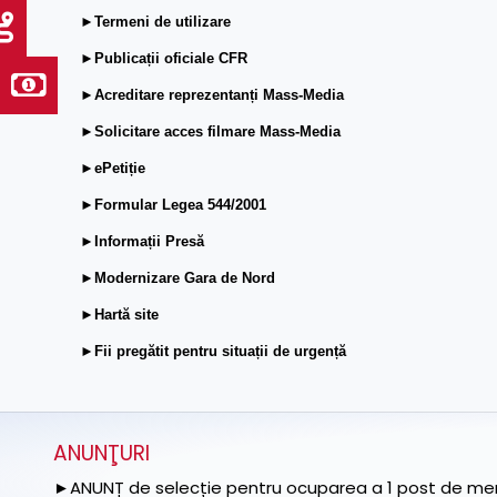
►Termeni de utilizare
►Publicații oficiale CFR
►Acreditare reprezentanți Mass-Media
►Solicitare acces filmare Mass-Media
►ePetiție
►Formular Legea 544/2001
►Informații Presă
►Modernizare Gara de Nord
►Hartă site
►Fii pregătit pentru situații de urgență
ANUNŢURI
►ANUNȚ de selecție pentru ocuparea a 1 post de memb