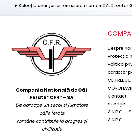
►Selecție anunțuri și formulare membri CA, Director Ge
COMPA
Despre noi
Protecţia 
Politica pr
caracter p
CE TREBUIE 
CORONAVI
Compania Națională de Căi
Contact
Ferate ”CFR” – SA
ePetiție
De aproape un secol și jumătate
A.N.P.C. – 
căile ferate
A.N.P.C.
române contribuie la progres și
civilizație