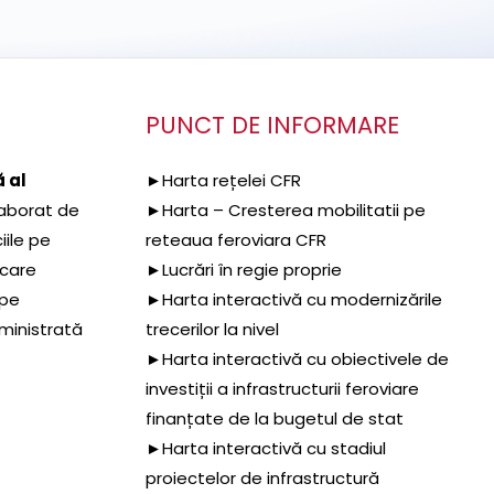
PUNCT DE INFORMARE
 al
►Harta rețelei CFR
aborat de
►Harta – Cresterea mobilitatii pe
iile pe
reteaua feroviara CFR
 care
►Lucrări în regie proprie
 pe
►Harta interactivă cu modernizările
dministrată
trecerilor la nivel
►Harta interactivă cu obiectivele de
investiții a infrastructurii feroviare
finanțate de la bugetul de stat
►Harta interactivă cu stadiul
proiectelor de infrastructură