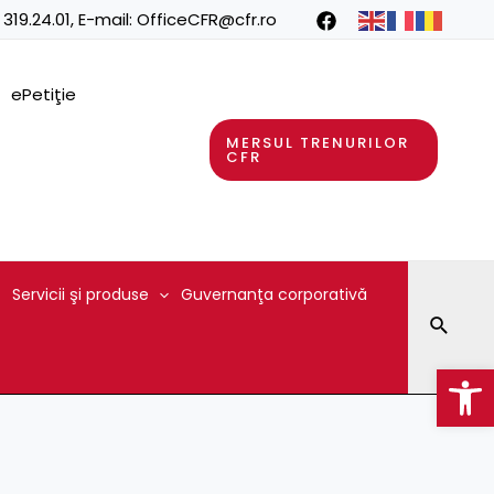
 319.24.01
, E-mail:
OfficeCFR@cfr.ro
ePetiţie
MERSUL TRENURILOR
CFR
Servicii şi produse
Guvernanţa corporativă
Searc
Op