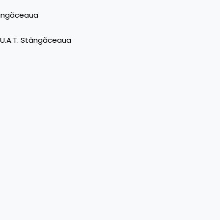
Stângăceaua
– U.A.T. Stângăceaua