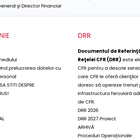
neral și Director Financiar
NIE
DRR
Documentul de Referinţă
mediului
Reţelei CFR (DRR)
este el
ivind prelucrarea datelor cu
CFR pentru a descrie servic
ersonal
care CFR le oferă clienţilor
SA STITI DESPRE
doresc să opereze trenuri
RUS!
infrastructura feroviară a
de CFR.
DRR 2026
SAL
DRR 2027 Proiect
ARHIVĂ
Proceduri Operaționale