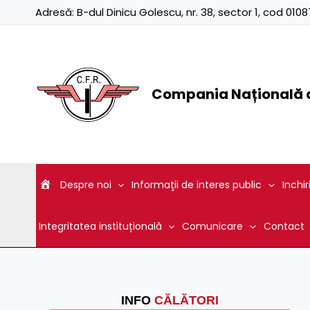
Skip
Adresă:
B-dul Dinicu Golescu, nr. 38, sector 1, cod 01
to
content
Compania Națională d
Despre noi
Informaţii de interes public
Inchir
Integritatea instituțională
Comunicare
Contact
INFO
CĂLĂTORI