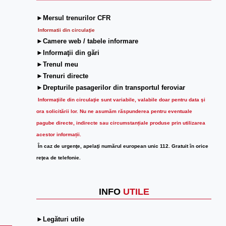
►Mersul trenurilor CFR
Informatii din circulaţie
►Camere web / tabele informare
►Informaţii din gări
►Trenul meu
►Trenuri directe
►Drepturile pasagerilor din transportul feroviar
Informaţiile din circulaţie sunt variabile, valabile doar pentru data şi
ora solicitării lor.
Nu ne asumăm răspunderea pentru eventuale
pagube directe, indirecte sau circumstanțiale produse prin utilizarea
acestor informații.
În caz de urgenţe, apelaţi numărul european unic 112. Gratuit în orice
reţea de telefonie.
INFO
UTILE
►Legături utile