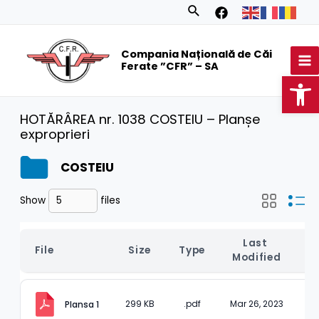
Skip
Search
to
MA
content
Compania Națională de Căi
M
Ferate ”CFR” – SA
Op
HOTĂRÂREA nr. 1038 COSTEIU – Planșe
exproprieri
COSTEIU
Show
files
Last 
File
Size
Type
Modified
299 KB
.pdf
Mar 26, 2023
Plansa 1