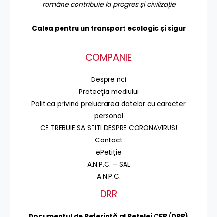
române contribuie la progres și civilizație
Calea pentru un transport
ecologic și sigur
COMPANIE
Despre noi
Protecţia mediului
Politica privind prelucrarea datelor cu caracter
personal
CE TREBUIE SA STITI DESPRE CORONAVIRUS!
Contact
ePetiție
A.N.P.C. – SAL
A.N.P.C.
DRR
Documentul de Referinţă al Reţelei CFR (DRR)