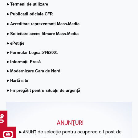
►Termeni de utilizare
►Publicații oficiale CFR
►Acreditare reprezentanți Mass-Media
►Solicitare acces filmare Mass-Media
►ePetiție
►Formular Legea 544/2001
►Informații Presă
►Modernizare Gara de Nord
►Hartă site
►Fii pregătit pentru situații de urgență
ANUNŢURI
►ANUNȚ de selecție pentru ocuparea a 1 post de