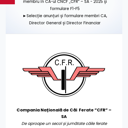
membru în CA-ul CNCF „CFR” – SA - 2025 și
formulare F1-F5
►Selecție anunțuri și formulare membri CA,
Director General și Director Financiar
Compania Națională de Căi Ferate ”CFR” –
SA
De aproape un secol și jumătate căile ferate