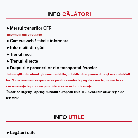
Next
INFO
CĂLĂTORI
►Mersul trenurilor CFR
Informatii din circulaţie
►Camere web / tabele informare
►Informaţii din gări
►Trenul meu
►Trenuri directe
►Drepturile pasagerilor din transportul feroviar
Informaţiile din circulaţie sunt variabile, valabile doar pentru data şi ora solicitării
lor.
Nu ne asumăm răspunderea pentru eventuale pagube directe, indirecte sau
circumstanțiale produse prin utilizarea acestor informații.
În caz de urgenţe, apelaţi numărul european unic 112. Gratuit în orice reţea de
telefonie.
INFO
UTILE
►Legături utile