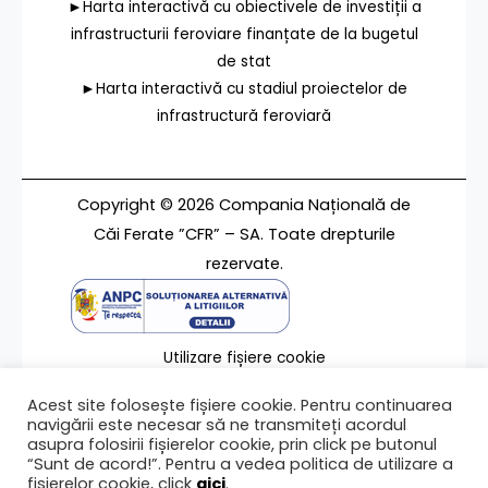
►Harta interactivă cu obiectivele de investiții a
infrastructurii feroviare finanțate de la bugetul
de stat
►Harta interactivă cu stadiul proiectelor de
infrastructură feroviară
Copyright © 2026 Compania Națională de
Căi Ferate ”CFR” – SA. Toate drepturile
rezervate.
Utilizare fișiere cookie
Termeni de utilizare
Acest site folosește fișiere cookie. Pentru continuarea
Contact
navigării este necesar să ne transmiteți acordul
asupra folosirii fișierelor cookie, prin click pe butonul
“Sunt de acord!”. Pentru a vedea politica de utilizare a
fișierelor cookie, click
aici
.