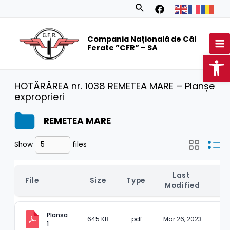
Skip
Search
to
MA
content
Compania Națională de Căi
M
Ferate ”CFR” – SA
Op
HOTĂRÂREA nr. 1038 REMETEA MARE – Planșe
exproprieri
REMETEA MARE
Show
files
Last 
File
Size
Type
D
Modified
Plansa 
645 KB
.pdf
Mar 26, 2023
1