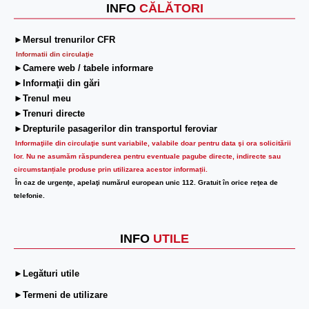
INFO
CĂLĂTORI
►Mersul trenurilor CFR
Informatii din circulaţie
►Camere web / tabele informare
►Informaţii din gări
►Trenul meu
►Trenuri directe
►Drepturile pasagerilor din transportul feroviar
Informaţiile din circulaţie sunt variabile, valabile doar pentru data şi ora solicitării
lor.
Nu ne asumăm răspunderea pentru eventuale pagube directe, indirecte sau
circumstanțiale produse prin utilizarea acestor informații.
În caz de urgenţe, apelaţi numărul european unic 112. Gratuit în orice reţea de
telefonie.
INFO
UTILE
►Legături utile
►Termeni de utilizare