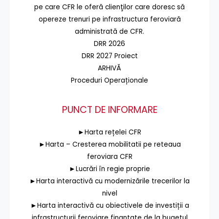
pe care CFR le oferă clienţilor care doresc să
opereze trenuri pe infrastructura feroviară
administrată de CFR.
DRR 2026
DRR 2027 Proiect
ARHIVĂ
Proceduri Operaționale
PUNCT DE INFORMARE
►Harta rețelei CFR
►Harta – Cresterea mobilitatii pe reteaua
feroviara CFR
►Lucrări în regie proprie
►Harta interactivă cu modernizările trecerilor la
nivel
►Harta interactivă cu obiectivele de investiții a
infrastructurii feroviare finanțate de la bugetul