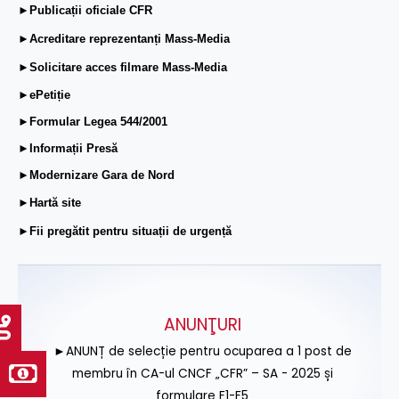
►Publicații oficiale CFR
►Acreditare reprezentanți Mass-Media
►Solicitare acces filmare Mass-Media
►ePetiție
►Formular Legea 544/2001
►Informații Presă
►Modernizare Gara de Nord
►Hartă site
►Fii pregătit pentru situații de urgență
ANUNŢURI
►ANUNȚ de selecție pentru ocuparea a 1 post de
membru în CA-ul CNCF „CFR” – SA - 2025 și
formulare F1-F5