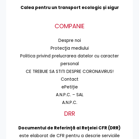
Calea pentru un transport
ecologic și sigur
COMPANIE
Despre noi
Protecţia mediului
Politica privind prelucrarea datelor cu caracter
personal
CE TREBUIE SA STITI DESPRE CORONAVIRUS!
Contact
ePetiție
A.N.P.C. – SAL
A.N.P.C.
DRR
Documentul de Referinţă al Reţelei CFR (DRR)
este elaborat de CFR pentru a descrie serviciile