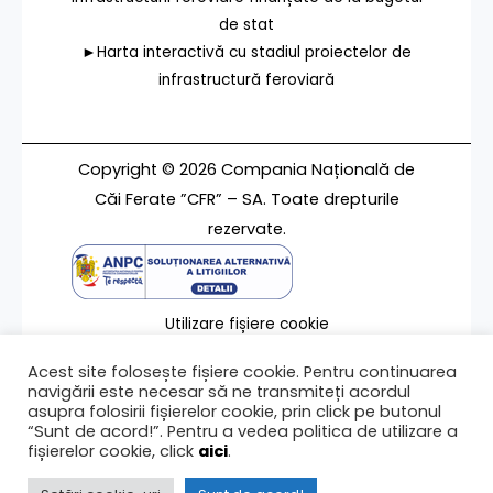
de stat
►Harta interactivă cu stadiul proiectelor de
infrastructură feroviară
Copyright © 2026 Compania Națională de
Căi Ferate ”CFR” – SA. Toate drepturile
rezervate.
Utilizare fișiere cookie
Termeni de utilizare
Acest site folosește fișiere cookie. Pentru continuarea
Contact
navigării este necesar să ne transmiteți acordul
asupra folosirii fișierelor cookie, prin click pe butonul
“Sunt de acord!”. Pentru a vedea politica de utilizare a
fișierelor cookie, click
aici
.
Ultima modificare a paginii 12/02/2024