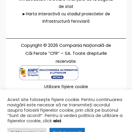
de stat
►Harta interactivă cu stadiul proiectelor de
infrastructură feroviară
Copyright © 2026 Compania Națională de
Căi Ferate ”CFR” – SA. Toate drepturile
rezervate.
Utilizare fișiere cookie
Termeni de utilizare
Acest site folosește fișiere cookie. Pentru continuarea
Contact
navigării este necesar să ne transmiteți acordul
asupra folosirii fișierelor cookie, prin click pe butonul
“Sunt de acord!”. Pentru a vedea politica de utilizare a
fișierelor cookie, click
aici
.
Ultima modificare a paginii 12/02/2024