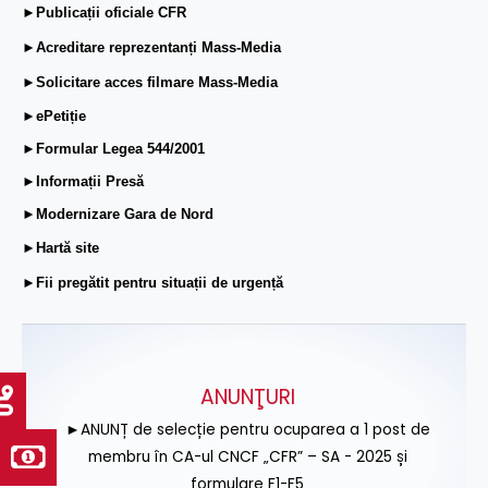
►Publicații oficiale CFR
►Acreditare reprezentanți Mass-Media
►Solicitare acces filmare Mass-Media
►ePetiție
►Formular Legea 544/2001
►Informații Presă
►Modernizare Gara de Nord
►Hartă site
►Fii pregătit pentru situații de urgență
ANUNŢURI
►ANUNȚ de selecție pentru ocuparea a 1 post de
membru în CA-ul CNCF „CFR” – SA - 2025 și
formulare F1-F5