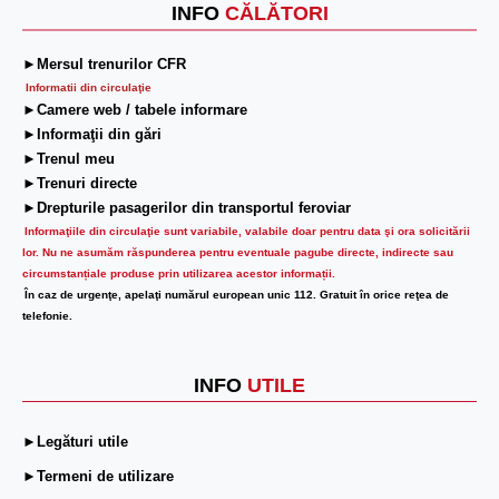
INFO
CĂLĂTORI
►Mersul trenurilor CFR
Informatii din circulaţie
►Camere web / tabele informare
►Informaţii din gări
►Trenul meu
►Trenuri directe
►Drepturile pasagerilor din transportul feroviar
Informaţiile din circulaţie sunt variabile, valabile doar pentru data şi ora solicitării
lor.
Nu ne asumăm răspunderea pentru eventuale pagube directe, indirecte sau
circumstanțiale produse prin utilizarea acestor informații.
În caz de urgenţe, apelaţi numărul european unic 112. Gratuit în orice reţea de
telefonie.
INFO
UTILE
►Legături utile
►Termeni de utilizare