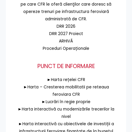
pe care CFR le oferă clienţilor care doresc să
opereze trenuri pe infrastructura feroviară
administrată de CFR.
DRR 2026
DRR 2027 Proiect
ARHIVĂ
Proceduri Operaționale
PUNCT DE INFORMARE
►Harta rețelei CFR
►Harta – Cresterea mobilitatii pe reteaua
feroviara CFR
►Lucrări în regie proprie
►Harta interactivă cu modernizările trecerilor la
nivel
►Harta interactivă cu obiectivele de investiții a
infrastructurii feroviare finanțate de la bugetul