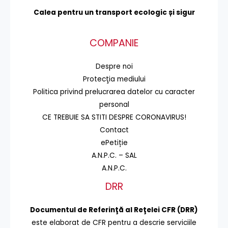
Calea pentru un transport
ecologic și sigur
COMPANIE
Despre noi
Protecţia mediului
Politica privind prelucrarea datelor cu caracter
personal
CE TREBUIE SA STITI DESPRE CORONAVIRUS!
Contact
ePetiție
A.N.P.C. – SAL
A.N.P.C.
DRR
Documentul de Referinţă al Reţelei CFR (DRR)
este elaborat de CFR pentru a descrie serviciile