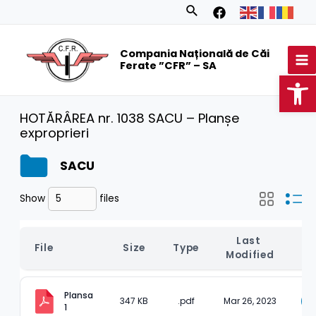
Skip
Search
to
MA
content
Compania Națională de Căi
M
Ferate ”CFR” – SA
Op
HOTĂRÂREA nr. 1038 SACU – Planșe
exproprieri
SACU
Show
files
Last 
File
Size
Type
D
Modified
Plansa 
347 KB
.pdf
Mar 26, 2023
1