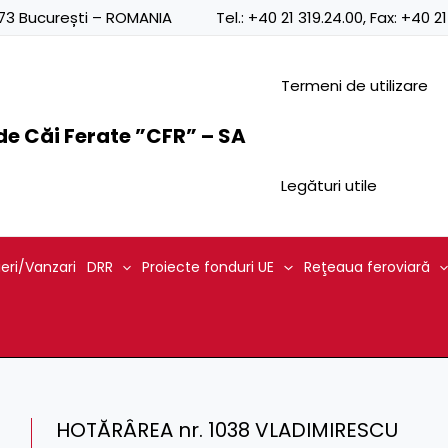
0873 București – ROMANIA
Tel.:
+40 21 319.24.00
, Fax:
+40 21
Termeni de utilizare
e Căi Ferate ”CFR” – SA
Legături utile
ieri/Vanzari
DRR
Proiecte fonduri UE
Reţeaua feroviară
HOTĂRÂREA nr. 1038 VLADIMIRESCU