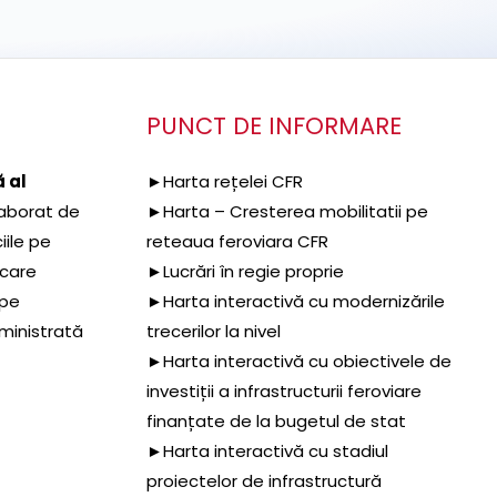
PUNCT DE INFORMARE
 al
►Harta rețelei CFR
aborat de
►Harta – Cresterea mobilitatii pe
iile pe
reteaua feroviara CFR
 care
►Lucrări în regie proprie
 pe
►Harta interactivă cu modernizările
dministrată
trecerilor la nivel
►Harta interactivă cu obiectivele de
investiții a infrastructurii feroviare
finanțate de la bugetul de stat
►Harta interactivă cu stadiul
proiectelor de infrastructură