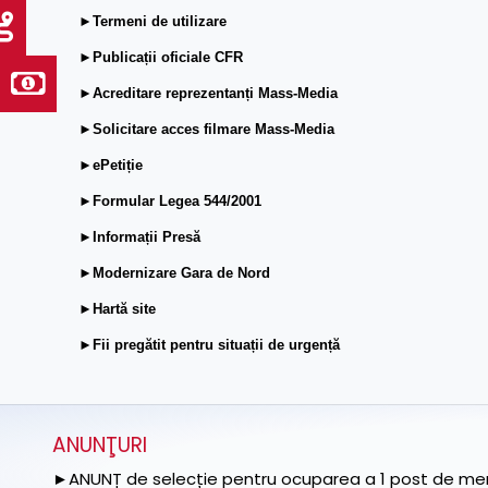
►Termeni de utilizare
►Publicații oficiale CFR
►Acreditare reprezentanți Mass-Media
►Solicitare acces filmare Mass-Media
►ePetiție
►Formular Legea 544/2001
►Informații Presă
►Modernizare Gara de Nord
►Hartă site
►Fii pregătit pentru situații de urgență
ANUNŢURI
►ANUNȚ de selecție pentru ocuparea a 1 post de memb