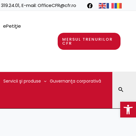
 319.24.01
, E-mail:
OfficeCFR@cfr.ro
ePetiţie
MERSUL TRENURILOR
CFR
Servicii şi produse
Guvernanţa corporativă
Searc
Op