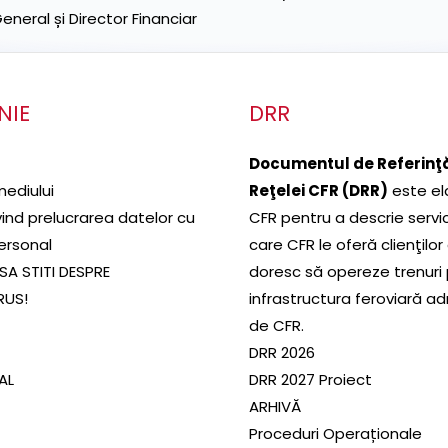
neral și Director Financiar
NIE
DRR
Documentul de Referinţă
mediului
Reţelei CFR (DRR)
este el
ivind prelucrarea datelor cu
CFR pentru a descrie servic
ersonal
care CFR le oferă clienţilor
SA STITI DESPRE
doresc să opereze trenuri
RUS!
infrastructura feroviară a
de CFR.
DRR 2026
SAL
DRR 2027 Proiect
ARHIVĂ
Proceduri Operaționale