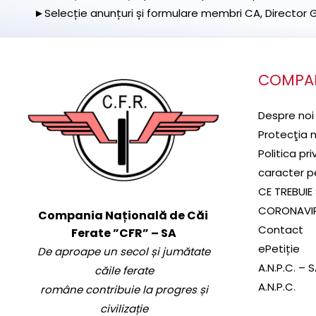
►Selecție anunțuri și formulare membri CA, Director Ge
COMPA
Despre noi
Protecţia 
Politica pr
caracter p
CE TREBUIE 
CORONAVI
Compania Națională de Căi
Contact
Ferate ”CFR” – SA
ePetiție
De aproape un secol și jumătate
A.N.P.C. – 
căile ferate
A.N.P.C.
române contribuie la progres și
civilizație