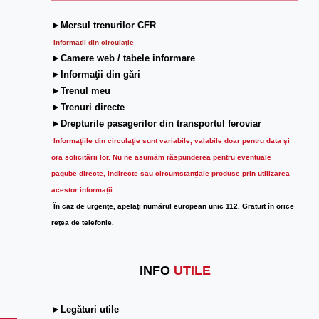
►Mersul trenurilor CFR
Informatii din circulaţie
►Camere web / tabele informare
►Informaţii din gări
►Trenul meu
►Trenuri directe
►Drepturile pasagerilor din transportul feroviar
Informaţiile din circulaţie sunt variabile, valabile doar pentru data şi
ora solicitării lor.
Nu ne asumăm răspunderea pentru eventuale
pagube directe, indirecte sau circumstanțiale produse prin utilizarea
acestor informații.
În caz de urgenţe, apelaţi numărul european unic 112. Gratuit în orice
reţea de telefonie.
INFO
UTILE
►Legături utile