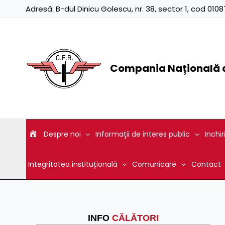
Skip
Adresă:
B-dul Dinicu Golescu, nr. 38, sector 1, cod 01
to
content
Compania Națională d
Despre noi
Informaţii de interes public
Inchir
Integritatea instituțională
Comunicare
Contact
INFO
CĂLĂTORI