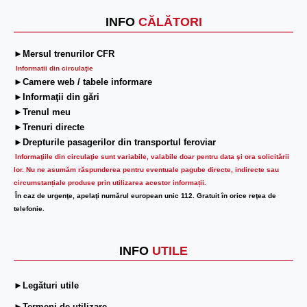
INFO
CĂLĂTORI
►Mersul trenurilor CFR
Informatii din circulaţie
►Camere web / tabele informare
►Informaţii din gări
►Trenul meu
►Trenuri directe
►Drepturile pasagerilor din transportul feroviar
Informaţiile din circulaţie sunt variabile, valabile doar pentru data şi ora solicitării
lor.
Nu ne asumăm răspunderea pentru eventuale pagube directe, indirecte sau
circumstanțiale produse prin utilizarea acestor informații.
În caz de urgenţe, apelaţi numărul european unic 112. Gratuit în orice reţea de
telefonie.
INFO
UTILE
►Legături utile
►Termeni de utilizare