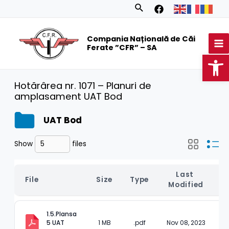
Skip
Search
to
MA
content
Compania Națională de Căi
M
Ferate ”CFR” – SA
Op
Hotărârea nr. 1071 – Planuri de
amplasament UAT Bod
UAT Bod
Show
files
Last 
File
Size
Type
Modified
1.5.Plansa 
5 UAT 
1 MB
.pdf
Nov 08, 2023