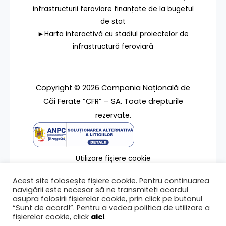
infrastructurii feroviare finanțate de la bugetul
de stat
►Harta interactivă cu stadiul proiectelor de
infrastructură feroviară
Copyright © 2026 Compania Națională de
Căi Ferate ”CFR” – SA. Toate drepturile
rezervate.
Utilizare fișiere cookie
Termeni de utilizare
Acest site folosește fișiere cookie. Pentru continuarea
Contact
navigării este necesar să ne transmiteți acordul
asupra folosirii fișierelor cookie, prin click pe butonul
“Sunt de acord!”. Pentru a vedea politica de utilizare a
fișierelor cookie, click
aici
.
Ultima modificare a paginii 12/02/2024