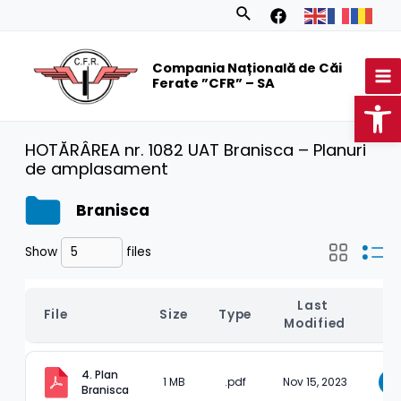
Skip
Search
to
MA
content
Compania Națională de Căi
M
Ferate ”CFR” – SA
Op
HOTĂRÂREA nr. 1082 UAT Branisca – Planuri
de amplasament
Branisca
Show
files
Last 
File
Size
Type
D
Modified
4. Plan 
1 MB
.pdf
Nov 15, 2023
D
Branisca