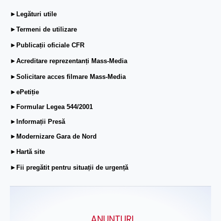
►Legături utile
►Termeni de utilizare
►Publicații oficiale CFR
►Acreditare reprezentanți Mass-Media
►Solicitare acces filmare Mass-Media
►ePetiție
►Formular Legea 544/2001
►Informații Presă
►Modernizare Gara de Nord
►Hartă site
►Fii pregătit pentru situații de urgență
ANUNŢURI