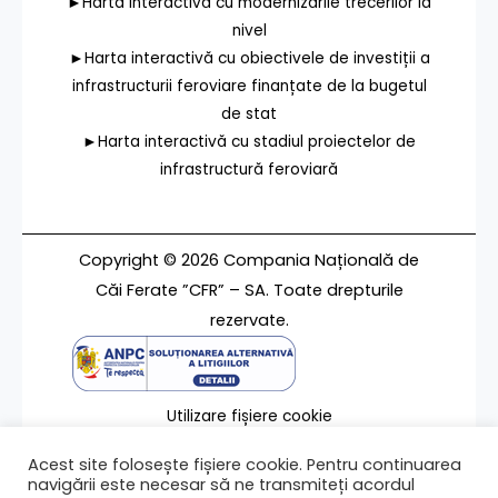
►Harta interactivă cu modernizările trecerilor la
nivel
►Harta interactivă cu obiectivele de investiții a
infrastructurii feroviare finanțate de la bugetul
de stat
►Harta interactivă cu stadiul proiectelor de
infrastructură feroviară
Copyright © 2026 Compania Națională de
Căi Ferate ”CFR” – SA. Toate drepturile
rezervate.
Utilizare fișiere cookie
Termeni de utilizare
Acest site folosește fișiere cookie. Pentru continuarea
Contact
navigării este necesar să ne transmiteți acordul