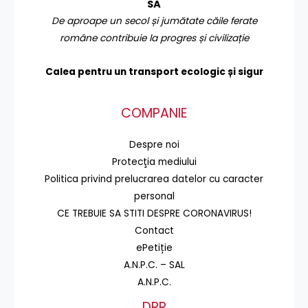
SA
De aproape un secol și jumătate căile ferate
române contribuie la progres și civilizație
Calea pentru un transport
ecologic și sigur
COMPANIE
Despre noi
Protecţia mediului
Politica privind prelucrarea datelor cu caracter
personal
CE TREBUIE SA STITI DESPRE CORONAVIRUS!
Contact
ePetiție
A.N.P.C. – SAL
A.N.P.C.
DRR