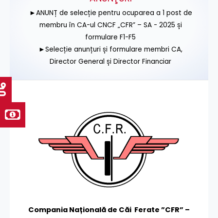
►ANUNȚ de selecție pentru ocuparea a 1 post de
membru în CA-ul CNCF „CFR” – SA - 2025 și
formulare F1-F5
►Selecție anunțuri și formulare membri CA,
Director General și Director Financiar
Compania Națională de Căi Ferate ”CFR” –