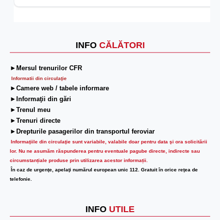
INFO
CĂLĂTORI
►Mersul trenurilor CFR
Informatii din circulaţie
►Camere web / tabele informare
►Informaţii din gări
►Trenul meu
►Trenuri directe
►Drepturile pasagerilor din transportul feroviar
Informaţiile din circulaţie sunt variabile, valabile doar pentru data şi ora solicitării
lor.
Nu ne asumăm răspunderea pentru eventuale pagube directe, indirecte sau
circumstanțiale produse prin utilizarea acestor informații.
În caz de urgenţe, apelaţi numărul european unic 112. Gratuit în orice reţea de
telefonie.
INFO
UTILE