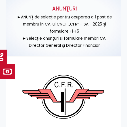
ANUNŢURI
►ANUNȚ de selecție pentru ocuparea a 1 post de
membru în CA-ul CNCF „CFR” – SA - 2025 și
formulare F1-F5
►Selecție anunțuri și formulare membri CA,
Director General și Director Financiar