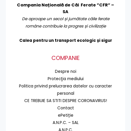
Compania Națională de Căi Ferate ”CFR” –
SA
De aproape un secol și jumătate căile ferate
române contribuie la progres și civilizație
Calea pentru un transport
ecologic și sigur
COMPANIE
Despre noi
Protecţia mediului
Politica privind prelucrarea datelor cu caracter
personal
CE TREBUIE SA STITI DESPRE CORONAVIRUS!
Contact
ePetiție
A.N.P.C. – SAL
A.N.P.C.