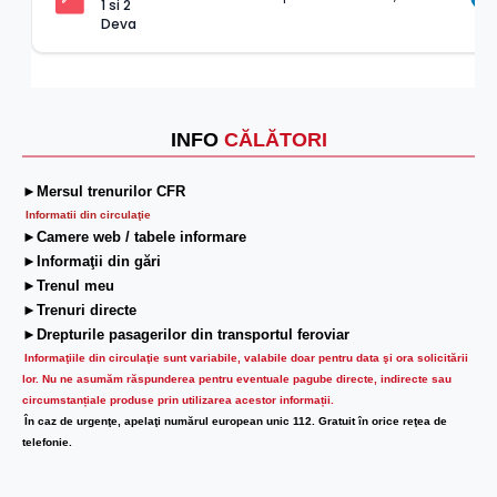
1 si 2 
Deva
INFO
CĂLĂTORI
►Mersul trenurilor CFR
Informatii din circulaţie
►Camere web / tabele informare
►Informaţii din gări
►Trenul meu
►Trenuri directe
►Drepturile pasagerilor din transportul feroviar
Informaţiile din circulaţie sunt variabile, valabile doar pentru data şi ora solicitării
lor.
Nu ne asumăm răspunderea pentru eventuale pagube directe, indirecte sau
circumstanțiale produse prin utilizarea acestor informații.
În caz de urgenţe, apelaţi numărul european unic 112. Gratuit în orice reţea de
telefonie.