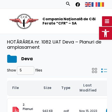
Skip
Search
to
MA
content
Compania Națională de Căi
M
Ferate ”CFR” – SA
Op
HOTĂRÂREA nr. 1082 UAT Deva – Planuri de
amplasament
Deva
Show
files
Last 
File
Size
Type
D
Modified
2. 
Planuri 
943 KB
.pdf
Nov 15, 2023