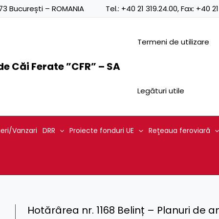
0873 București – ROMANIA
Tel.:
+40 21 319.24.00
, Fax:
+40 21
Termeni de utilizare
e Căi Ferate ”CFR” – SA
Legături utile
ieri/Vanzari
DRR
Proiecte fonduri UE
Reţeaua feroviară
Hotărârea nr. 1168 Belinț – Planuri d