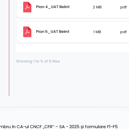
Plan 4_UAT Belint
2 MB
.pdf
Plan 5_UAT Belint
1 MB
.pdf
Showing
1
to
5
of
6
files
ru în CA-ul CNCF „CFR” – SA - 2025 și formulare F1-F5