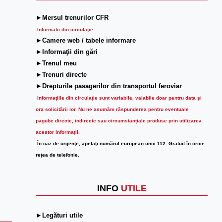
►Mersul trenurilor CFR
Informatii din circulaţie
►Camere web / tabele informare
►Informaţii din gări
►Trenul meu
►Trenuri directe
►Drepturile pasagerilor din transportul feroviar
Informaţiile din circulaţie sunt variabile, valabile doar pentru data şi
ora solicitării lor.
Nu ne asumăm răspunderea pentru eventuale
pagube directe, indirecte sau circumstanțiale produse prin utilizarea
acestor informații.
În caz de urgenţe, apelaţi numărul european unic 112. Gratuit în orice
reţea de telefonie.
INFO
UTILE
►Legături utile