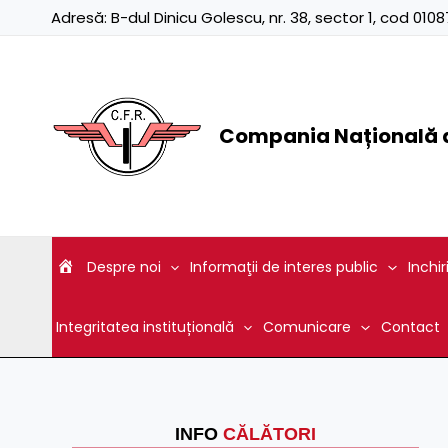
Skip
Adresă:
B-dul Dinicu Golescu, nr. 38, sector 1, cod 01
to
content
Compania Națională d
Despre noi
Informaţii de interes public
Inchir
Integritatea instituțională
Comunicare
Contact
INFO
CĂLĂTORI