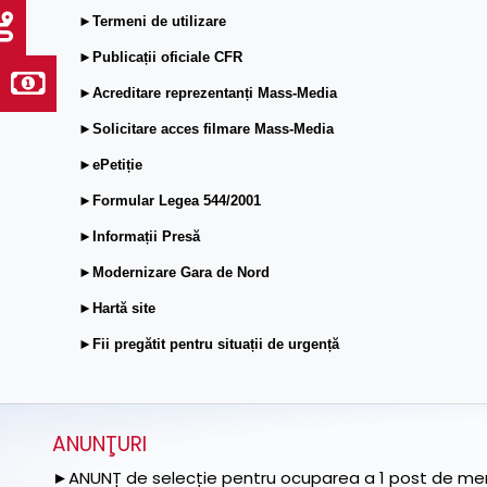
►Termeni de utilizare
►Publicații oficiale CFR
►Acreditare reprezentanți Mass-Media
►Solicitare acces filmare Mass-Media
►ePetiție
►Formular Legea 544/2001
►Informații Presă
►Modernizare Gara de Nord
►Hartă site
►Fii pregătit pentru situații de urgență
ANUNŢURI
►ANUNȚ de selecție pentru ocuparea a 1 post de memb