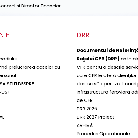
neral și Director Financiar
NIE
DRR
Documentul de Referinţă
mediului
Reţelei CFR (DRR)
este el
ivind prelucrarea datelor cu
CFR pentru a descrie servic
ersonal
care CFR le oferă clienţilor
SA STITI DESPRE
doresc să opereze trenuri
RUS!
infrastructura feroviară a
de CFR.
DRR 2026
SAL
DRR 2027 Proiect
ARHIVĂ
Proceduri Operaționale