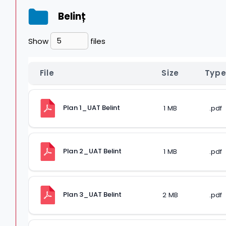
Belinț
Show
files
File
Size
Typ
Plan 1_UAT Belint
1 MB
.pdf
Plan 2_UAT Belint
1 MB
.pdf
Plan 3_UAT Belint
2 MB
.pdf