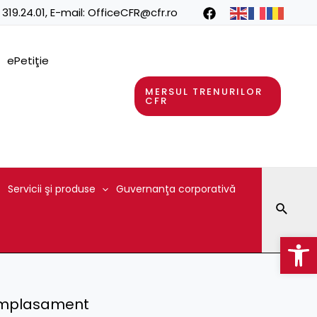
 319.24.01
, E-mail:
OfficeCFR@cfr.ro
ePetiţie
MERSUL TRENURILOR
CFR
Servicii şi produse
Guvernanţa corporativă
Searc
Op
e amplasament