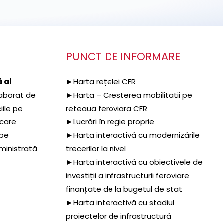
PUNCT DE INFORMARE
 al
►Harta rețelei CFR
aborat de
►Harta – Cresterea mobilitatii pe
iile pe
reteaua feroviara CFR
 care
►Lucrări în regie proprie
 pe
►Harta interactivă cu modernizările
dministrată
trecerilor la nivel
►Harta interactivă cu obiectivele de
investiții a infrastructurii feroviare
finanțate de la bugetul de stat
►Harta interactivă cu stadiul
proiectelor de infrastructură