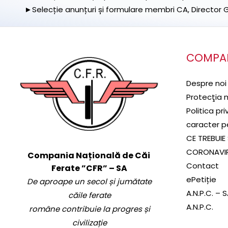
►Selecție anunțuri și formulare membri CA, Director Ge
COMPA
Despre noi
Protecţia 
Politica pr
caracter p
CE TREBUIE 
CORONAVI
Compania Națională de Căi
Contact
Ferate ”CFR” – SA
ePetiție
De aproape un secol și jumătate
A.N.P.C. – 
căile ferate
A.N.P.C.
române contribuie la progres și
civilizație