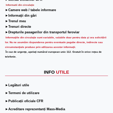
Informatii din circulaţie
►Camere web / tabele informare
►Informaţii din gări
►Trenul meu
►Trenuri directe
►Drepturile pasagerilor din transportul feroviar
Informaţiile din circulaţie sunt variabile, valabile doar pentru data şi ora solicitării
lor.
Nu ne asumăm răspunderea pentru eventuale pagube directe, indirecte sau
circumstanțiale produse prin utilizarea acestor informații.
În caz de urgenţe, apelaţi numărul european unic 112. Gratuit în orice reţea de
telefonie.
INFO
UTILE
►Legături utile
►Termeni de utilizare
►Publicații oficiale CFR
►Acreditare reprezentanți Mass-Media