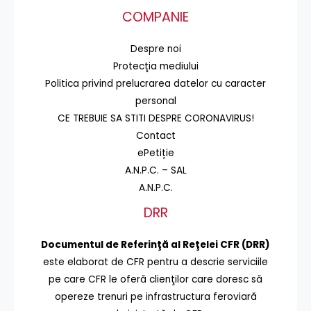
COMPANIE
Despre noi
Protecţia mediului
Politica privind prelucrarea datelor cu caracter
personal
CE TREBUIE SA STITI DESPRE CORONAVIRUS!
Contact
ePetiție
A.N.P.C. – SAL
A.N.P.C.
DRR
Documentul de Referinţă al Reţelei CFR (DRR)
este elaborat de CFR pentru a descrie serviciile
pe care CFR le oferă clienţilor care doresc să
opereze trenuri pe infrastructura feroviară