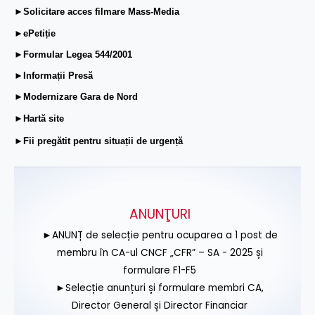
►Solicitare acces filmare Mass-Media
►ePetiție
►Formular Legea 544/2001
►Informații Presă
►Modernizare Gara de Nord
►Hartă site
►Fii pregătit pentru situații de urgență
ANUNŢURI
►ANUNȚ de selecție pentru ocuparea a 1 post de
membru în CA-ul CNCF „CFR” – SA - 2025 și
formulare F1-F5
►Selecție anunțuri și formulare membri CA,
Director General și Director Financiar