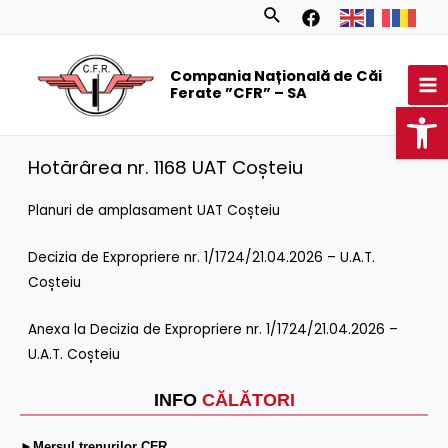
Skip
Search
to
MA
content
Compania Națională de Căi
M
Ferate ”CFR” – SA
Op
Hotărârea nr. 1168 UAT Coșteiu
Planuri de amplasament UAT Coșteiu
Decizia de Expropriere nr. 1/1724/21.04.2026 – U.A.T.
Coșteiu
Anexa la Decizia de Expropriere nr. 1/1724/21.04.2026 –
U.A.T. Coșteiu
INFO
CĂLĂTORI
►Mersul trenurilor CFR