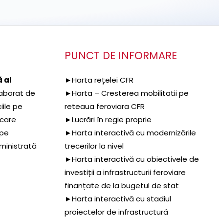
PUNCT DE INFORMARE
 al
►Harta rețelei CFR
aborat de
►Harta – Cresterea mobilitatii pe
iile pe
reteaua feroviara CFR
 care
►Lucrări în regie proprie
 pe
►Harta interactivă cu modernizările
dministrată
trecerilor la nivel
►Harta interactivă cu obiectivele de
investiții a infrastructurii feroviare
finanțate de la bugetul de stat
►Harta interactivă cu stadiul
proiectelor de infrastructură