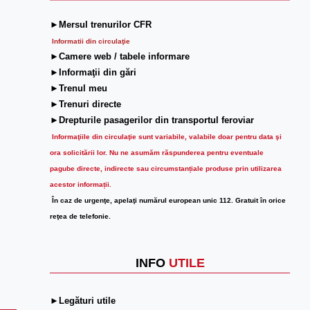
►Mersul trenurilor CFR
Informatii din circulaţie
►Camere web / tabele informare
►Informaţii din gări
►Trenul meu
►Trenuri directe
►Drepturile pasagerilor din transportul feroviar
Informaţiile din circulaţie sunt variabile, valabile doar pentru data şi
ora solicitării lor.
Nu ne asumăm răspunderea pentru eventuale
pagube directe, indirecte sau circumstanțiale produse prin utilizarea
acestor informații.
În caz de urgenţe, apelaţi numărul european unic 112. Gratuit în orice
reţea de telefonie.
INFO
UTILE
►Legături utile