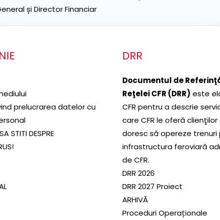
neral și Director Financiar
NIE
DRR
Documentul de Referinţă
mediului
Reţelei CFR (DRR)
este el
ivind prelucrarea datelor cu
CFR pentru a descrie servic
ersonal
care CFR le oferă clienţilor
SA STITI DESPRE
doresc să opereze trenuri
RUS!
infrastructura feroviară a
de CFR.
DRR 2026
SAL
DRR 2027 Proiect
ARHIVĂ
Proceduri Operaționale