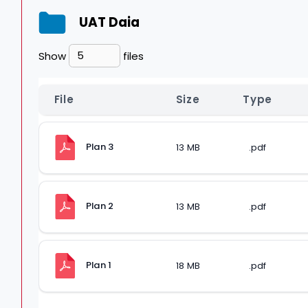
UAT Daia
Show
files
File
Size
Type
Plan 3
13 MB
.pdf
Plan 2
13 MB
.pdf
Plan 1
18 MB
.pdf