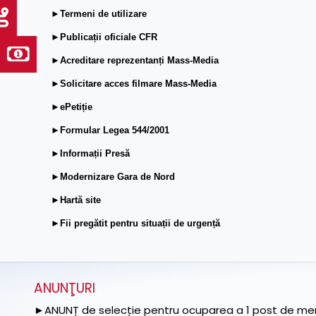
►Termeni de utilizare
►Publicații oficiale CFR
►Acreditare reprezentanți Mass-Media
►Solicitare acces filmare Mass-Media
►ePetiție
►Formular Legea 544/2001
►Informații Presă
►Modernizare Gara de Nord
►Hartă site
►Fii pregătit pentru situații de urgență
ANUNŢURI
►ANUNȚ de selecție pentru ocuparea a 1 post de memb