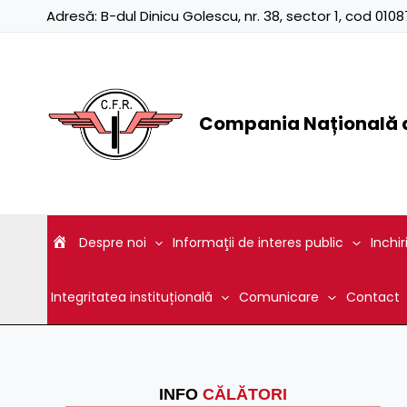
Skip
Adresă:
B-dul Dinicu Golescu, nr. 38, sector 1, cod 01
to
content
Compania Națională d
Despre noi
Informaţii de interes public
Inchir
Integritatea instituțională
Comunicare
Contact
INFO
CĂLĂTORI