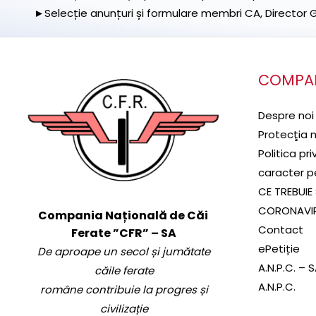
►Selecție anunțuri și formulare membri CA, Director Ge
COMPA
Despre noi
Protecţia 
Politica pr
caracter p
CE TREBUIE 
CORONAVI
Compania Națională de Căi
Contact
Ferate ”CFR” – SA
ePetiție
De aproape un secol și jumătate
A.N.P.C. – 
căile ferate
A.N.P.C.
române contribuie la progres și
civilizație