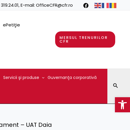
 319.24.01
, E-mail:
OfficeCFR@cfr.ro
ePetiţie
MERSUL TRENURILOR
CFR
Servicii şi produse
Guvernanţa corporativă
Searc
Op
sament – UAT Daia