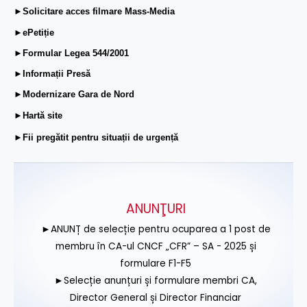
►Solicitare acces filmare Mass-Media
►ePetiție
►Formular Legea 544/2001
►Informații Presă
►Modernizare Gara de Nord
►Hartă site
►Fii pregătit pentru situații de urgență
ANUNŢURI
►ANUNȚ de selecție pentru ocuparea a 1 post de
membru în CA-ul CNCF „CFR” – SA - 2025 și
formulare F1-F5
►Selecție anunțuri și formulare membri CA,
Director General și Director Financiar