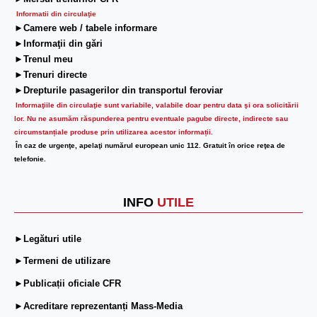
Informatii din circulaţie
►Camere web / tabele informare
►Informaţii din gări
►Trenul meu
►Trenuri directe
►Drepturile pasagerilor din transportul feroviar
Informaţiile din circulaţie sunt variabile, valabile doar pentru data şi ora solicitării
lor.
Nu ne asumăm răspunderea pentru eventuale pagube directe, indirecte sau
circumstanțiale produse prin utilizarea acestor informații.
În caz de urgenţe, apelaţi numărul european unic 112. Gratuit în orice reţea de
telefonie.
INFO
UTILE
►Legături utile
►Termeni de utilizare
►Publicații oficiale CFR
►Acreditare reprezentanți Mass-Media