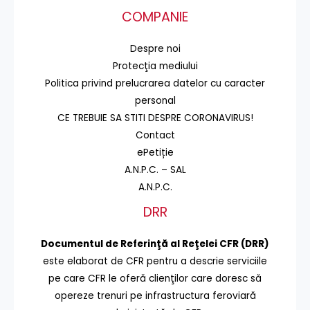
COMPANIE
Despre noi
Protecţia mediului
Politica privind prelucrarea datelor cu caracter
personal
CE TREBUIE SA STITI DESPRE CORONAVIRUS!
Contact
ePetiție
A.N.P.C. – SAL
A.N.P.C.
DRR
Documentul de Referinţă al Reţelei CFR (DRR)
este elaborat de CFR pentru a descrie serviciile
pe care CFR le oferă clienţilor care doresc să
opereze trenuri pe infrastructura feroviară