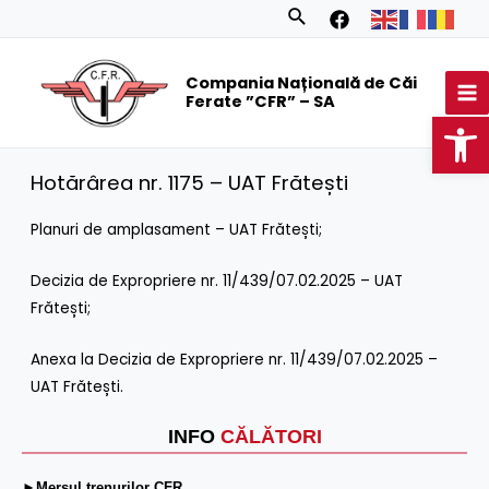
Skip
Search
to
MA
content
Compania Națională de Căi
M
Ferate ”CFR” – SA
Op
Hotărârea nr. 1175 – UAT Frătești
Planuri de amplasament – UAT Frătești
;
Decizia de Expropriere nr. 11/439/07.02.2025 – UAT
Frătești
;
Anexa la Decizia de Expropriere nr. 11/439/07.02.2025 –
UAT Frătești
.
INFO
CĂLĂTORI
►Mersul trenurilor CFR