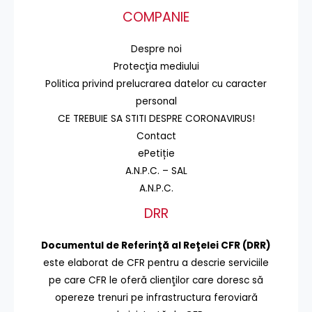
COMPANIE
Despre noi
Protecţia mediului
Politica privind prelucrarea datelor cu caracter
personal
CE TREBUIE SA STITI DESPRE CORONAVIRUS!
Contact
ePetiție
A.N.P.C. – SAL
A.N.P.C.
DRR
Documentul de Referinţă al Reţelei CFR (DRR)
este elaborat de CFR pentru a descrie serviciile
pe care CFR le oferă clienţilor care doresc să
opereze trenuri pe infrastructura feroviară