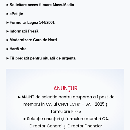
►Solicitare acces filmare Mass-Media
►ePetiție
►Formular Legea 544/2001
►Informații Presă
►Modernizare Gara de Nord
►Hartă site
►Fii pregătit pentru situații de urgență
ANUNŢURI
►ANUNȚ de selecție pentru ocuparea a 1 post de
membru în CA-ul CNCF „CFR” – SA - 2025 și
formulare F1-F5
►Selecție anunțuri și formulare membri CA,
Director General și Director Financiar