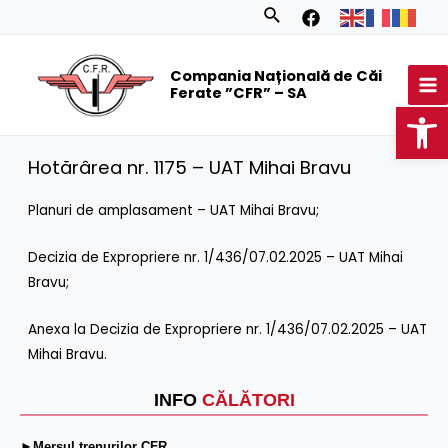
Skip
Search
to
MA
content
Compania Națională de Căi
M
Ferate ”CFR” – SA
Op
Hotărârea nr. 1175 – UAT Mihai Bravu
Planuri de amplasament – UAT Mihai Bravu
;
Decizia de Expropriere nr. 1/436/07.02.2025 – UAT Mihai
Bravu
;
Anexa la Decizia de Expropriere nr. 1/436/07.02.2025 – UAT
Mihai Bravu
.
INFO
CĂLĂTORI
►Mersul trenurilor CFR