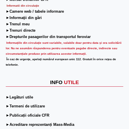
Informatii din circulaţie
►Camere web / tabele informare
►Informaţii din gări
►Trenul meu
►Trenuri directe
►Drepturile pasagerilor din transportul feroviar
Informaţiile din circulaţie sunt variabile, valabile doar pentru data şi ora solicitării
lor.
Nu ne asumăm răspunderea pentru eventuale pagube directe, indirecte sau
circumstanțiale produse prin utilizarea acestor informații.
În caz de urgenţe, apelaţi numărul european unic 112. Gratuit în orice reţea de
telefonie.
INFO
UTILE
►Legături utile
►Termeni de utilizare
►Publicații oficiale CFR
►Acreditare reprezentanți Mass-Media