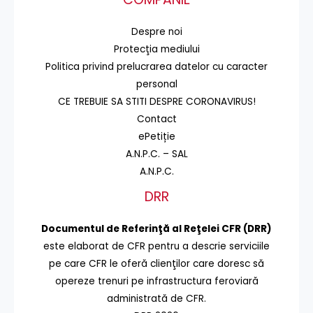
Despre noi
Protecţia mediului
Politica privind prelucrarea datelor cu caracter
personal
CE TREBUIE SA STITI DESPRE CORONAVIRUS!
Contact
ePetiție
A.N.P.C. – SAL
A.N.P.C.
DRR
Documentul de Referinţă al Reţelei CFR (DRR)
este elaborat de CFR pentru a descrie serviciile
pe care CFR le oferă clienţilor care doresc să
opereze trenuri pe infrastructura feroviară
administrată de CFR.