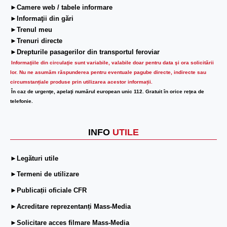
►Camere web / tabele informare
►Informaţii din gări
►Trenul meu
►Trenuri directe
►Drepturile pasagerilor din transportul feroviar
Informaţiile din circulaţie sunt variabile, valabile doar pentru data şi ora solicitării
lor.
Nu ne asumăm răspunderea pentru eventuale pagube directe, indirecte sau
circumstanțiale produse prin utilizarea acestor informații.
În caz de urgenţe, apelaţi numărul european unic 112. Gratuit în orice reţea de
telefonie.
INFO
UTILE
►Legături utile
►Termeni de utilizare
►Publicații oficiale CFR
►Acreditare reprezentanți Mass-Media
►Solicitare acces filmare Mass-Media