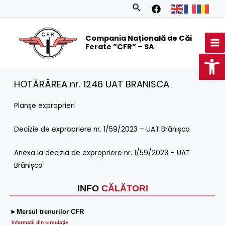
Skip
Search
to
MA
content
Compania Națională de Căi
M
Ferate ”CFR” – SA
Op
HOTĂRÂREA nr. 1246 UAT BRANISCA
Planșe exproprieri
Decizie de expropriere nr. 1/59/2023 – UAT Brănișca
Anexa la decizia de expropriere nr. 1/59/2023 – UAT
Brănișca
INFO
CĂLĂTORI
►Mersul trenurilor CFR
Informatii din circulaţie