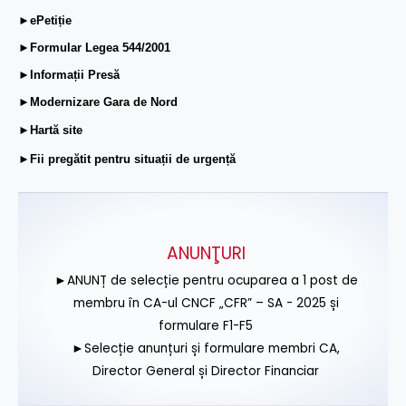
►ePetiție
►Formular Legea 544/2001
►Informații Presă
►Modernizare Gara de Nord
►Hartă site
►Fii pregătit pentru situații de urgență
ANUNŢURI
►ANUNȚ de selecție pentru ocuparea a 1 post de
membru în CA-ul CNCF „CFR” – SA - 2025 și
formulare F1-F5
►Selecție anunțuri și formulare membri CA,
Director General și Director Financiar