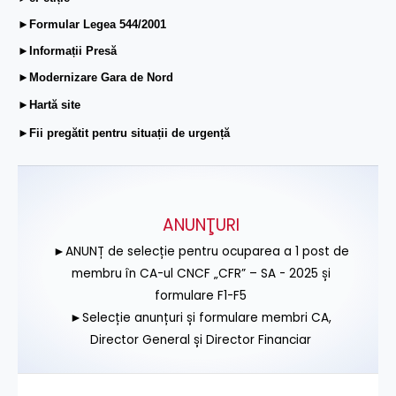
►Formular Legea 544/2001
►Informații Presă
►Modernizare Gara de Nord
►Hartă site
►Fii pregătit pentru situații de urgență
ANUNŢURI
►ANUNȚ de selecție pentru ocuparea a 1 post de
membru în CA-ul CNCF „CFR” – SA - 2025 și
formulare F1-F5
►Selecție anunțuri și formulare membri CA,
Director General și Director Financiar