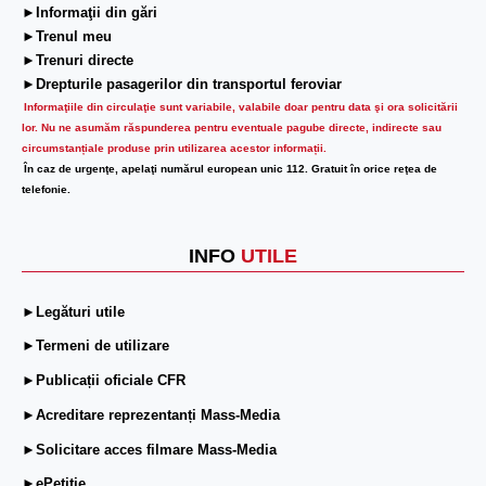
►Informaţii din gări
►Trenul meu
►Trenuri directe
►Drepturile pasagerilor din transportul feroviar
Informaţiile din circulaţie sunt variabile, valabile doar pentru data şi ora solicitării
lor.
Nu ne asumăm răspunderea pentru eventuale pagube directe, indirecte sau
circumstanțiale produse prin utilizarea acestor informații.
În caz de urgenţe, apelaţi numărul european unic 112. Gratuit în orice reţea de
telefonie.
INFO
UTILE
►Legături utile
►Termeni de utilizare
►Publicații oficiale CFR
►Acreditare reprezentanți Mass-Media
►Solicitare acces filmare Mass-Media
►ePetiție