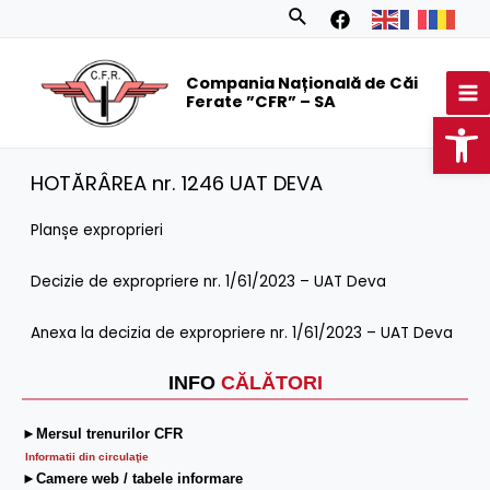
Skip
Search
to
MA
content
Compania Națională de Căi
M
Ferate ”CFR” – SA
Op
HOTĂRÂREA nr. 1246 UAT DEVA
Planșe exproprieri
Decizie de expropriere nr. 1/61/2023 – UAT Deva
Anexa la decizia de expropriere nr. 1/61/2023 – UAT Deva
INFO
CĂLĂTORI
►Mersul trenurilor CFR
Informatii din circulaţie
►Camere web / tabele informare