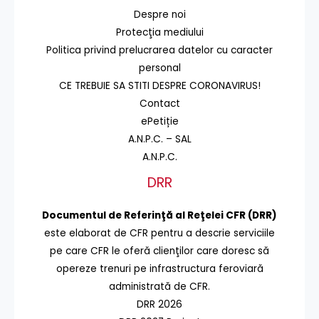
Despre noi
Protecţia mediului
Politica privind prelucrarea datelor cu caracter
personal
CE TREBUIE SA STITI DESPRE CORONAVIRUS!
Contact
ePetiție
A.N.P.C. – SAL
A.N.P.C.
DRR
Documentul de Referinţă al Reţelei CFR (DRR)
este elaborat de CFR pentru a descrie serviciile
pe care CFR le oferă clienţilor care doresc să
opereze trenuri pe infrastructura feroviară
administrată de CFR.
DRR 2026