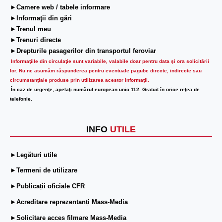
►Camere web / tabele informare
►Informaţii din gări
►Trenul meu
►Trenuri directe
►Drepturile pasagerilor din transportul feroviar
Informaţiile din circulaţie sunt variabile, valabile doar pentru data şi ora solicitării
lor.
Nu ne asumăm răspunderea pentru eventuale pagube directe, indirecte sau
circumstanțiale produse prin utilizarea acestor informații.
În caz de urgenţe, apelaţi numărul european unic 112. Gratuit în orice reţea de
telefonie.
INFO
UTILE
►Legături utile
►Termeni de utilizare
►Publicații oficiale CFR
►Acreditare reprezentanți Mass-Media
►Solicitare acces filmare Mass-Media