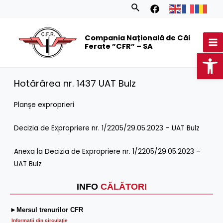
Skip
Search
to
MA
content
Compania Națională de Căi
M
Ferate ”CFR” – SA
Op
Hotărârea nr. 1437 UAT Bulz
Planșe exproprieri
Decizia de Expropriere nr. 1/2205/29.05.2023 – UAT Bulz
Anexa la Decizia de Expropriere nr. 1/2205/29.05.2023 –
UAT Bulz
INFO
CĂLĂTORI
►Mersul trenurilor CFR
Informatii din circulaţie