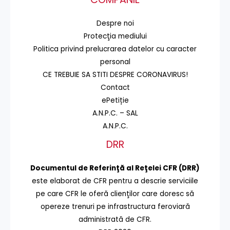
Despre noi
Protecţia mediului
Politica privind prelucrarea datelor cu caracter
personal
CE TREBUIE SA STITI DESPRE CORONAVIRUS!
Contact
ePetiție
A.N.P.C. – SAL
A.N.P.C.
DRR
Documentul de Referinţă al Reţelei CFR (DRR)
este elaborat de CFR pentru a descrie serviciile
pe care CFR le oferă clienţilor care doresc să
opereze trenuri pe infrastructura feroviară
administrată de CFR.