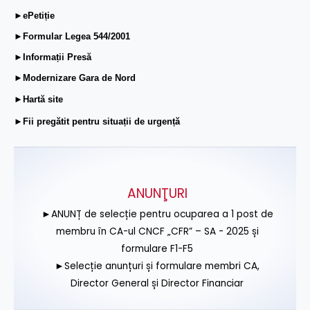
►ePetiție
►Formular Legea 544/2001
►Informații Presă
►Modernizare Gara de Nord
►Hartă site
►Fii pregătit pentru situații de urgență
ANUNŢURI
►ANUNȚ de selecție pentru ocuparea a 1 post de
membru în CA-ul CNCF „CFR” – SA - 2025 și
formulare F1-F5
►Selecție anunțuri și formulare membri CA,
Director General și Director Financiar