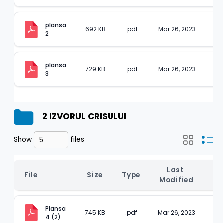
plansa 
692 KB
.pdf
Mar 26, 2023
2
plansa 
729 KB
.pdf
Mar 26, 2023
3
2 IZVORUL CRISULUI
Show
files
Last 
File
Size
Type
D
Modified
Plansa 
745 KB
.pdf
Mar 26, 2023
4 (2)