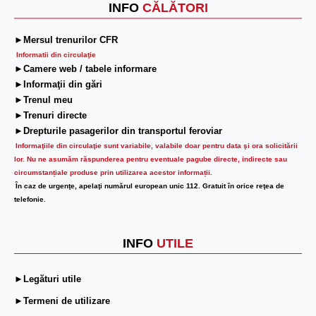
INFO
CĂLĂTORI
►Mersul trenurilor CFR
Informatii din circulaţie
►Camere web / tabele informare
►Informaţii din gări
►Trenul meu
►Trenuri directe
►Drepturile pasagerilor din transportul feroviar
Informaţiile din circulaţie sunt variabile, valabile doar pentru data şi ora solicitării
lor.
Nu ne asumăm răspunderea pentru eventuale pagube directe, indirecte sau
circumstanțiale produse prin utilizarea acestor informații.
În caz de urgenţe, apelaţi numărul european unic 112. Gratuit în orice reţea de
telefonie.
INFO
UTILE
►Legături utile
►Termeni de utilizare