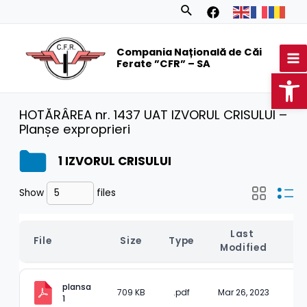
Skip
Search
to
MA
content
Compania Națională de Căi
M
Ferate ”CFR” – SA
Op
HOTĂRÂREA nr. 1437 UAT IZVORUL CRISULUI –
Planșe exproprieri
1 IZVORUL CRISULUI
Show
files
Last 
File
Size
Type
D
Modified
plansa 
709 KB
.pdf
Mar 26, 2023
1