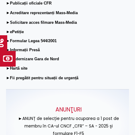
►Publicații oficiale CFR
►Acreditare reprezentanți Mass-Media
►Solicitare acces filmare Mass-Media
►ePetiție
►Formular Legea 544/2001
►Informații Presă
►Modernizare Gara de Nord
►Hartă site
►Fii pregătit pentru situații de urgență
ANUNŢURI
►ANUNȚ de selecție pentru ocuparea a 1 post de
membru în CA-ul CNCF „CFR” – SA - 2025 și
formulare F1-F5