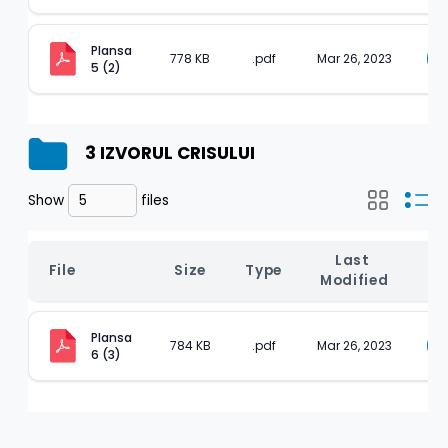
Plansa 
778 KB
.pdf
Mar 26, 2023
5 (2)
3 IZVORUL CRISULUI
Show
files
Last 
File
Size
Type
D
Modified
Plansa 
784 KB
.pdf
Mar 26, 2023
6 (3)