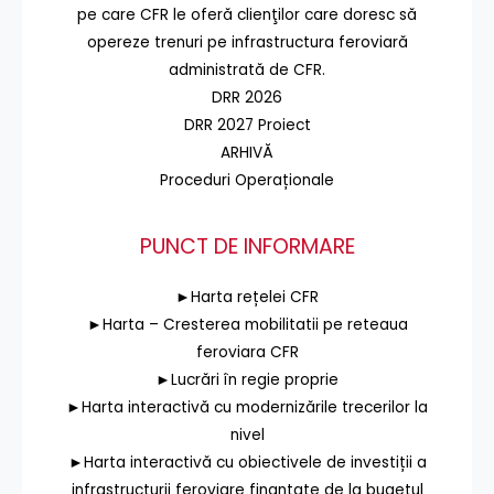
pe care CFR le oferă clienţilor care doresc să
opereze trenuri pe infrastructura feroviară
administrată de CFR.
DRR 2026
DRR 2027 Proiect
ARHIVĂ
Proceduri Operaționale
PUNCT DE INFORMARE
►Harta rețelei CFR
►Harta – Cresterea mobilitatii pe reteaua
feroviara CFR
►Lucrări în regie proprie
►Harta interactivă cu modernizările trecerilor la
nivel
►Harta interactivă cu obiectivele de investiții a
infrastructurii feroviare finanțate de la bugetul