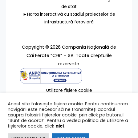
de stat
►Harta interactivă cu stadiul proiectelor de
infrastructură feroviară
Copyright © 2026 Compania Națională de
Căi Ferate ”CFR” – SA. Toate drepturile
rezervate.
Utilizare fișiere cookie
Termeni de utilizare
Acest site folosește fișiere cookie. Pentru continuarea
Contact
navigării este necesar să ne transmiteți acordul
asupra folosirii fișierelor cookie, prin click pe butonul
“Sunt de acord!”. Pentru a vedea politica de utilizare a
fișierelor cookie, click
aici
.
Ultima modificare a paginii 12/02/2024