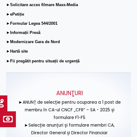
►Solicitare acces filmare Mass-Media
►ePetiție
►Formular Legea 544/2001
►Informații Presă
►Modernizare Gara de Nord
►Hartă site
►Fii pregătit pentru situații de urgență
ANUNŢURI
►ANUNȚ de selecție pentru ocuparea a 1 post de
membru în CA-ul CNCF „CFR” – SA - 2025 și
formulare F1-F5
►Selecție anunțuri și formulare membri CA,
Director General și Director Financiar