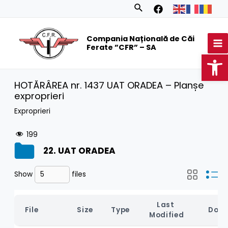
Skip
Search
to
MA
content
Compania Națională de Căi
M
Ferate ”CFR” – SA
Op
HOTĂRÂREA nr. 1437 UAT ORADEA – Planșe
exproprieri
Exproprieri
199
22. UAT ORADEA
Show
files
Last 
File
Size
Type
Dow
Modified