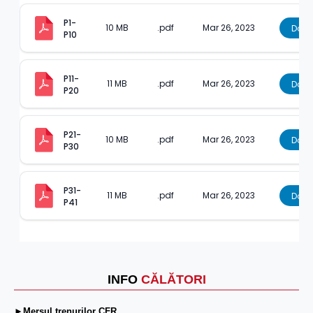
P1-
10 MB
.pdf
Mar 26, 2023
Dow
P10
P11-
11 MB
.pdf
Mar 26, 2023
Dow
P20
P21-
10 MB
.pdf
Mar 26, 2023
Dow
P30
P31-
11 MB
.pdf
Mar 26, 2023
Dow
P41
INFO
CĂLĂTORI
►Mersul trenurilor CFR