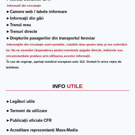
Informatii din circulaţie
►Camere web / tabele informare
►Informaţii din gări
►Trenul meu
►Trenuri directe
►Drepturile pasagerilor din transportul feroviar
Informaţiile din circulaţie sunt variabile, valabile doar pentru data şi ora solicitării
lor.
Nu ne asumăm răspunderea pentru eventuale pagube directe, indirecte sau
circumstanțiale produse prin utilizarea acestor informații.
În caz de urgenţe, apelaţi numărul european unic 112. Gratuit în orice reţea de
telefonie.
INFO
UTILE
►Legături utile
►Termeni de utilizare
►Publicații oficiale CFR
►Acreditare reprezentanți Mass-Media