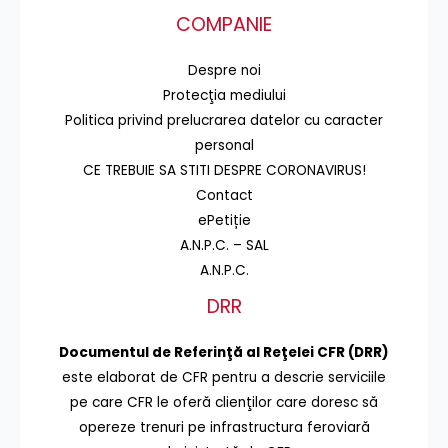
COMPANIE
Despre noi
Protecţia mediului
Politica privind prelucrarea datelor cu caracter
personal
CE TREBUIE SA STITI DESPRE CORONAVIRUS!
Contact
ePetiție
A.N.P.C. – SAL
A.N.P.C.
DRR
Documentul de Referinţă al Reţelei CFR (DRR)
este elaborat de CFR pentru a descrie serviciile
pe care CFR le oferă clienţilor care doresc să
opereze trenuri pe infrastructura feroviară