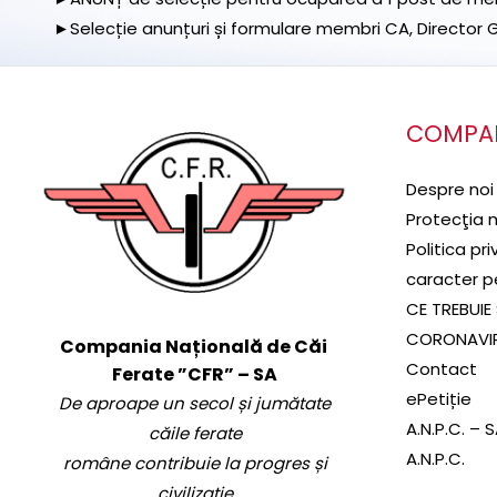
►Selecție anunțuri și formulare membri CA, Director Ge
COMPA
Despre noi
Protecţia 
Politica pr
caracter p
CE TREBUIE 
CORONAVI
Compania Națională de Căi
Contact
Ferate ”CFR” – SA
ePetiție
De aproape un secol și jumătate
A.N.P.C. – 
căile ferate
A.N.P.C.
române contribuie la progres și
civilizație