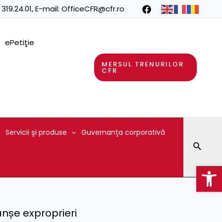
 319.24.01
, E-mail:
OfficeCFR@cfr.ro
ePetiţie
MERSUL TRENURILOR
CFR
Servicii şi produse
Guvernanţa corporativă
Searc
Op
nșe exproprieri