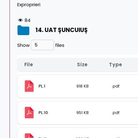
Exproprieri
84
14. UAT ȘUNCUIUȘ
Show
files
File
Size
Type
PL.1
918 KB
.pdf
PL.10
951 KB
.pdf