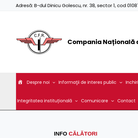
Skip
Adresă:
B-dul Dinicu Golescu, nr. 38, sector 1, cod 01
to
content
Compania Națională d
Despre noi
Informaţii de interes public
Inchir
Integritatea instituțională
Comunicare
Contact
INFO
CĂLĂTORI