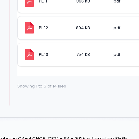
PL.11
866 KB
.pdf
PL.12
894 KB
.pdf
PL.13
754 KB
.pdf
Showing
1
to
5
of
14
files
ru în CA-ul CNCF „CFR” – SA - 2025 și formulare F1-F5