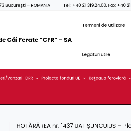
0873 București – ROMANIA
Tel.:
+40 21 319.24.00
, Fax:
+40 21
Termeni de utilizare
e Căi Ferate ”CFR” – SA
Legături utile
ieri/Vanzari
DRR
Proiecte fonduri UE
Reţeaua feroviară
HOTĂRÂREA nr. 1437 UAT ȘUNCUIUȘ – Pla