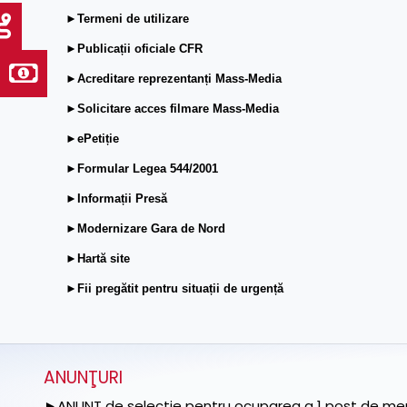
►Termeni de utilizare
►Publicații oficiale CFR
►Acreditare reprezentanți Mass-Media
►Solicitare acces filmare Mass-Media
►ePetiție
►Formular Legea 544/2001
►Informații Presă
►Modernizare Gara de Nord
►Hartă site
►Fii pregătit pentru situații de urgență
ANUNŢURI
►ANUNȚ de selecție pentru ocuparea a 1 post de memb