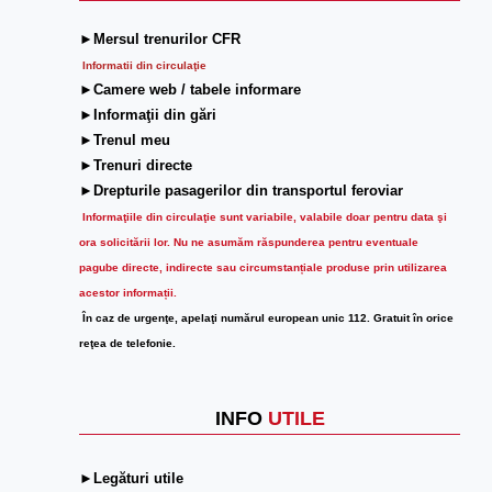
►Mersul trenurilor CFR
Informatii din circulaţie
►Camere web / tabele informare
►Informaţii din gări
►Trenul meu
►Trenuri directe
►Drepturile pasagerilor din transportul feroviar
Informaţiile din circulaţie sunt variabile, valabile doar pentru data şi
ora solicitării lor.
Nu ne asumăm răspunderea pentru eventuale
pagube directe, indirecte sau circumstanțiale produse prin utilizarea
acestor informații.
În caz de urgenţe, apelaţi numărul european unic 112. Gratuit în orice
reţea de telefonie.
INFO
UTILE
►Legături utile