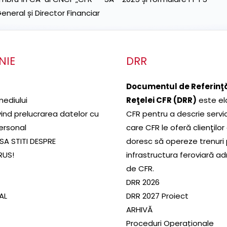
neral și Director Financiar
NIE
DRR
Documentul de Referinţă
mediului
Reţelei CFR (DRR)
este el
ivind prelucrarea datelor cu
CFR pentru a descrie servic
ersonal
care CFR le oferă clienţilor
SA STITI DESPRE
doresc să opereze trenuri
RUS!
infrastructura feroviară a
de CFR.
DRR 2026
SAL
DRR 2027 Proiect
ARHIVĂ
Proceduri Operaționale