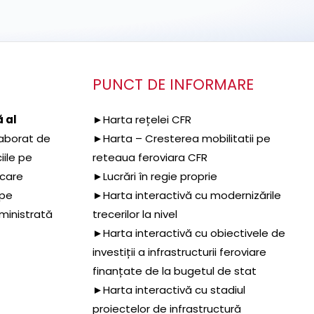
PUNCT DE INFORMARE
 al
►Harta rețelei CFR
aborat de
►Harta – Cresterea mobilitatii pe
iile pe
reteaua feroviara CFR
 care
►Lucrări în regie proprie
 pe
►Harta interactivă cu modernizările
dministrată
trecerilor la nivel
►Harta interactivă cu obiectivele de
investiții a infrastructurii feroviare
finanțate de la bugetul de stat
►Harta interactivă cu stadiul
proiectelor de infrastructură