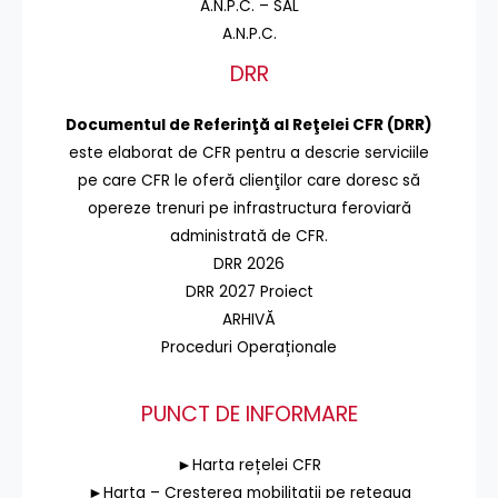
A.N.P.C. – SAL
A.N.P.C.
DRR
Documentul de Referinţă al Reţelei CFR (DRR)
este elaborat de CFR pentru a descrie serviciile
pe care CFR le oferă clienţilor care doresc să
opereze trenuri pe infrastructura feroviară
administrată de CFR.
DRR 2026
DRR 2027 Proiect
ARHIVĂ
Proceduri Operaționale
PUNCT DE INFORMARE
►Harta rețelei CFR
►Harta – Cresterea mobilitatii pe reteaua