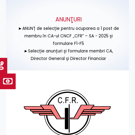
ANUNŢURI
►ANUNȚ de selecție pentru ocuparea a 1 post de
membru în CA-ul CNCF „CFR” – SA - 2025 și
formulare F1-F5
►Selecție anunțuri și formulare membri CA,
Director General și Director Financiar