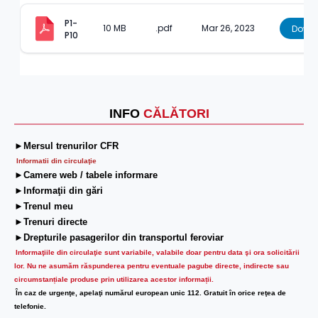
P1-
10 MB
.pdf
Mar 26, 2023
Down
P10
INFO
CĂLĂTORI
►Mersul trenurilor CFR
Informatii din circulaţie
►Camere web / tabele informare
►Informaţii din gări
►Trenul meu
►Trenuri directe
►Drepturile pasagerilor din transportul feroviar
Informaţiile din circulaţie sunt variabile, valabile doar pentru data şi ora solicitării
lor.
Nu ne asumăm răspunderea pentru eventuale pagube directe, indirecte sau
circumstanțiale produse prin utilizarea acestor informații.
În caz de urgenţe, apelaţi numărul european unic 112. Gratuit în orice reţea de
telefonie.