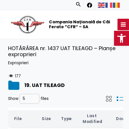
Skip
Search
to
MA
content
Compania Națională de Căi
M
Ferate ”CFR” – SA
Op
HOTĂRÂREA nr. 1437 UAT TILEAGD – Planșe
exproprieri
Exproprieri
177
19. UAT TILEAGD
Show
files
Last 
File
Size
Type
Down
Modified