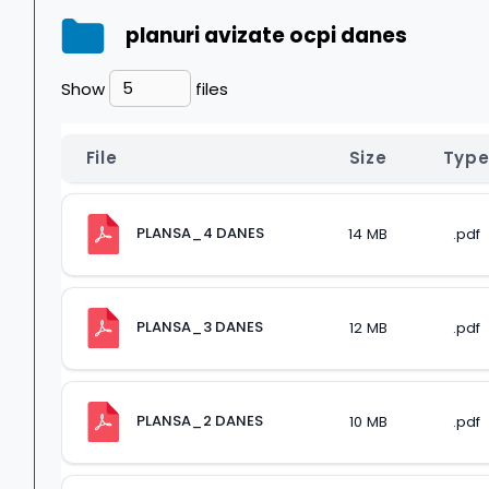
planuri avizate ocpi danes
Show
files
File
Size
Typ
PLANSA_4 DANES
14 MB
.pdf
PLANSA_3 DANES
12 MB
.pdf
PLANSA_2 DANES
10 MB
.pdf