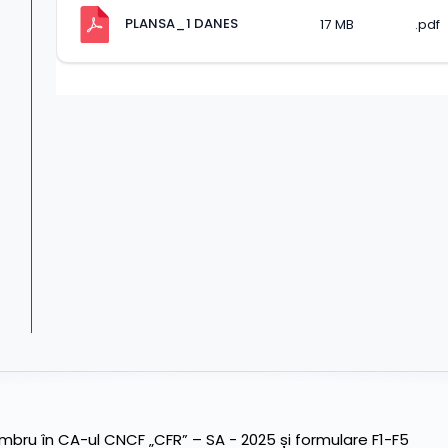
PLANSA_1 DANES
17 MB
.pdf
ru în CA-ul CNCF „CFR” – SA - 2025 și formulare F1-F5