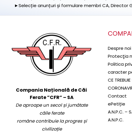
►Selecție anunțuri și formulare membri CA, Director Ge
COMPA
Despre noi
Protecţia 
Politica pr
caracter p
CE TREBUIE 
CORONAVI
Compania Națională de Căi
Contact
Ferate ”CFR” – SA
ePetiție
De aproape un secol și jumătate
A.N.P.C. – 
căile ferate
A.N.P.C.
române contribuie la progres și
civilizație