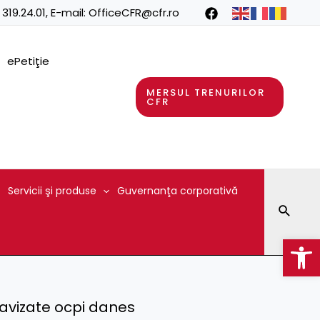
 319.24.01
, E-mail:
OfficeCFR@cfr.ro
ePetiţie
MERSUL TRENURILOR
CFR
Servicii şi produse
Guvernanţa corporativă
Searc
Op
avizate ocpi danes