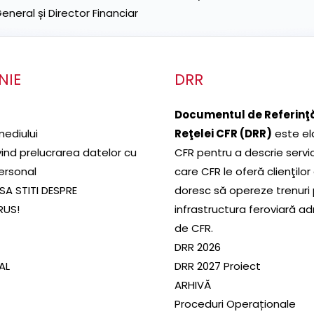
neral și Director Financiar
NIE
DRR
Documentul de Referinţă
mediului
Reţelei CFR (DRR)
este el
ivind prelucrarea datelor cu
CFR pentru a descrie servic
ersonal
care CFR le oferă clienţilor
SA STITI DESPRE
doresc să opereze trenuri
RUS!
infrastructura feroviară a
de CFR.
DRR 2026
SAL
DRR 2027 Proiect
ARHIVĂ
Proceduri Operaționale