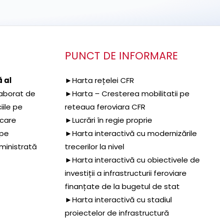
PUNCT DE INFORMARE
 al
►Harta rețelei CFR
aborat de
►Harta – Cresterea mobilitatii pe
iile pe
reteaua feroviara CFR
 care
►Lucrări în regie proprie
 pe
►Harta interactivă cu modernizările
dministrată
trecerilor la nivel
►Harta interactivă cu obiectivele de
investiții a infrastructurii feroviare
finanțate de la bugetul de stat
►Harta interactivă cu stadiul
proiectelor de infrastructură