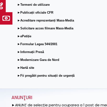
►Termeni de utilizare
►Publicații oficiale CFR
►Acreditare reprezentanți Mass-Media
►Solicitare acces filmare Mass-Media
►ePetiție
►Formular Legea 544/2001
►Informații Presă
►Modernizare Gara de Nord
►Hartă site
►Fii pregătit pentru situații de urgență
ANUNŢURI
►ANUNȚ de selecție pentru ocuparea a 1 post de memb