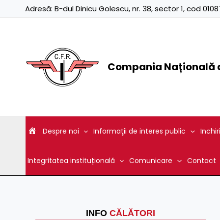
Skip
Adresă:
B-dul Dinicu Golescu, nr. 38, sector 1, cod 01
to
content
Compania Națională d
Despre noi
Informaţii de interes public
Inchir
Integritatea instituțională
Comunicare
Contact
INFO
CĂLĂTORI