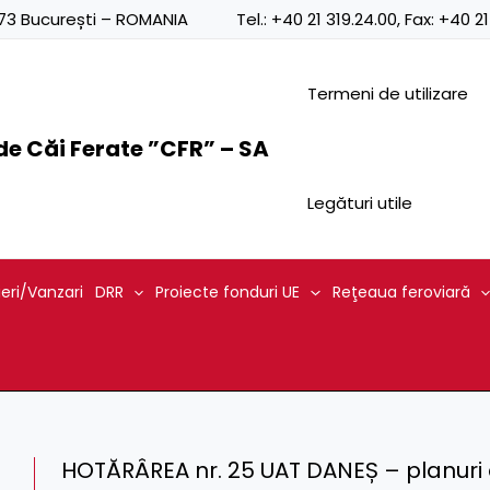
0873 București – ROMANIA
Tel.:
+40 21 319.24.00
, Fax:
+40 21
Termeni de utilizare
e Căi Ferate ”CFR” – SA
Legături utile
ieri/Vanzari
DRR
Proiecte fonduri UE
Reţeaua feroviară
HOTĂRÂREA nr. 25 UAT DANEȘ – planuri 