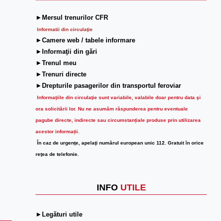
►Mersul trenurilor CFR
Informatii din circulaţie
►Camere web / tabele informare
►Informaţii din gări
►Trenul meu
►Trenuri directe
►Drepturile pasagerilor din transportul feroviar
Informaţiile din circulaţie sunt variabile, valabile doar pentru data şi
ora solicitării lor.
Nu ne asumăm răspunderea pentru eventuale
pagube directe, indirecte sau circumstanțiale produse prin utilizarea
acestor informații.
În caz de urgenţe, apelaţi numărul european unic 112. Gratuit în orice
reţea de telefonie.
INFO
UTILE
►Legături utile