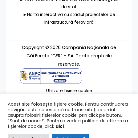
de stat
►Harta interactivă cu stadiul proiectelor de
infrastructură feroviară
Copyright © 2026 Compania Națională de
Căi Ferate ”CFR” – SA. Toate drepturile
rezervate.
Utilizare fișiere cookie
Termeni de utilizare
Acest site folosește fișiere cookie. Pentru continuarea
Contact
navigării este necesar să ne transmiteți acordul
asupra folosirii fișierelor cookie, prin click pe butonul
“Sunt de acord!”. Pentru a vedea politica de utilizare a
fișierelor cookie, click
aici
.
Ultima modificare a paginii 13/02/2024