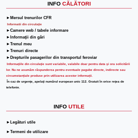
INFO
CĂLĂTORI
►Mersul trenurilor CFR
Informatii din circulaţie
►Camere web / tabele informare
►Informaţii din gări
►Trenul meu
►Trenuri directe
►Drepturile pasagerilor din transportul feroviar
Informaţiile din circulaţie sunt variabile, valabile doar pentru data şi ora solicitării
lor.
Nu ne asumăm răspunderea pentru eventuale pagube directe, indirecte sau
circumstanțiale produse prin utilizarea acestor informații.
În caz de urgenţe, apelaţi numărul european unic 112. Gratuit în orice reţea de
telefonie.
INFO
UTILE
►Legături utile
►Termeni de utilizare