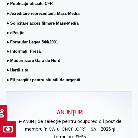
►Publicații oficiale CFR
►Acreditare reprezentanți Mass-Media
►Solicitare acces filmare Mass-Media
►ePetiție
►Formular Legea 544/2001
►Informații Presă
►Modernizare Gara de Nord
►Hartă site
►Fii pregătit pentru situații de urgență
ANUNŢURI
►ANUNȚ de selecție pentru ocuparea a 1 post de
membru în CA-ul CNCF „CFR” – SA - 2025 și
formulare F1-F5