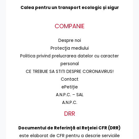
Calea pentru un transport
ecologic și sigur
COMPANIE
Despre noi
Protecţia mediului
Politica privind prelucrarea datelor cu caracter
personal
CE TREBUIE SA STITI DESPRE CORONAVIRUS!
Contact
ePetiție
A.N.P.C. – SAL
A.N.P.C.
DRR
Documentul de Referinţă al Reţelei CFR (DRR)
este elaborat de CFR pentru a descrie serviciile