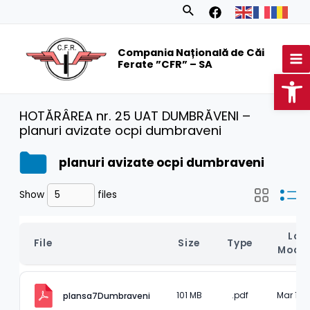
Skip
Search
to
MA
content
Compania Națională de Căi
M
Ferate ”CFR” – SA
Op
HOTĂRÂREA nr. 25 UAT DUMBRĂVENI –
planuri avizate ocpi dumbraveni
planuri avizate ocpi dumbraveni
Show
files
Last
File
Size
Type
Modif
101 MB
.pdf
Mar 14, 
plansa7Dumbraveni