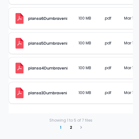
100 MB
.pdf
Mar 14, 
plansa6Dumbraveni
100 MB
.pdf
Mar 14, 
plansa5Dumbraveni
100 MB
.pdf
Mar 14, 
plansa4Dumbraveni
100 MB
.pdf
Mar 14, 
plansa3Dumbraveni
Showing
1
to
5
of
7
files
1
2
Next