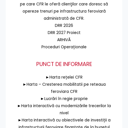
pe care CFR le oferă clienţilor care doresc să
opereze trenuri pe infrastructura feroviară
administrată de CFR.
DRR 2026
DRR 2027 Proiect
ARHIVĂ
Proceduri Operaționale
PUNCT DE INFORMARE
►Harta rețelei CFR
►Harta – Cresterea mobilitatii pe reteaua
feroviara CFR
►Lucrări în regie proprie
►Harta interactivă cu modernizările trecerilor la
nivel
►Harta interactivă cu obiectivele de investiții a
infrastructurii feroviare finanțate de la bugetul