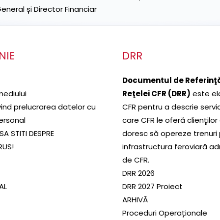
neral și Director Financiar
NIE
DRR
Documentul de Referinţă
mediului
Reţelei CFR (DRR)
este el
ivind prelucrarea datelor cu
CFR pentru a descrie servic
ersonal
care CFR le oferă clienţilor
SA STITI DESPRE
doresc să opereze trenuri
RUS!
infrastructura feroviară a
de CFR.
DRR 2026
SAL
DRR 2027 Proiect
ARHIVĂ
Proceduri Operaționale