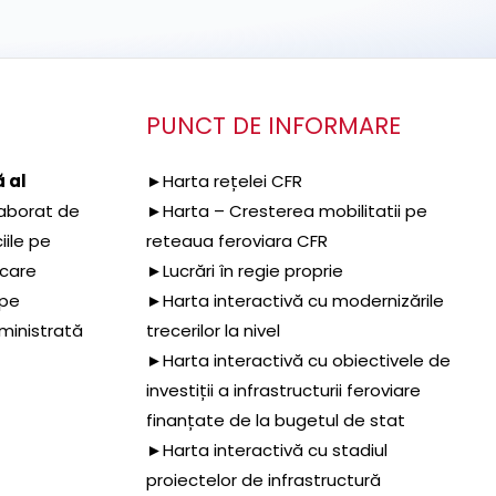
PUNCT DE INFORMARE
 al
►Harta rețelei CFR
aborat de
►Harta – Cresterea mobilitatii pe
iile pe
reteaua feroviara CFR
 care
►Lucrări în regie proprie
 pe
►Harta interactivă cu modernizările
dministrată
trecerilor la nivel
►Harta interactivă cu obiectivele de
investiții a infrastructurii feroviare
finanțate de la bugetul de stat
►Harta interactivă cu stadiul
proiectelor de infrastructură