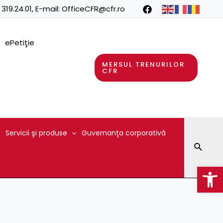
 319.24.01
, E-mail:
OfficeCFR@cfr.ro
ePetiţie
MERSUL TRENURILOR
CFR
Servicii şi produse
Guvernanţa corporativă
Searc
Op