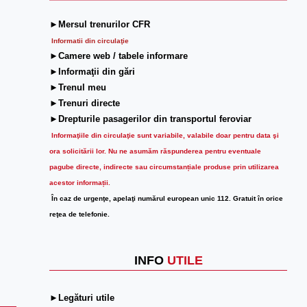
►Mersul trenurilor CFR
Informatii din circulaţie
►Camere web / tabele informare
►Informaţii din gări
►Trenul meu
►Trenuri directe
►Drepturile pasagerilor din transportul feroviar
Informaţiile din circulaţie sunt variabile, valabile doar pentru data şi
ora solicitării lor.
Nu ne asumăm răspunderea pentru eventuale
pagube directe, indirecte sau circumstanțiale produse prin utilizarea
acestor informații.
În caz de urgenţe, apelaţi numărul european unic 112. Gratuit în orice
reţea de telefonie.
INFO
UTILE
►Legături utile