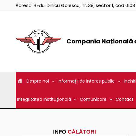
Skip
Adresă:
B-dul Dinicu Golescu, nr. 38, sector 1, cod 01
to
content
Compania Națională d
Despre noi
Informaţii de interes public
Inchir
Integritatea instituțională
Comunicare
Contact
INFO
CĂLĂTORI