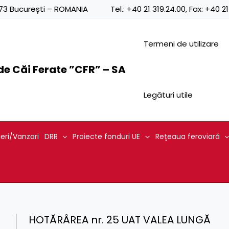
0873 București – ROMANIA
Tel.:
+40 21 319.24.00
, Fax:
+40 21
Termeni de utilizare
e Căi Ferate ”CFR” – SA
Legături utile
ieri/Vanzari
DRR
Proiecte fonduri UE
Reţeaua feroviară
HOTĂRÂREA nr. 25 UAT VALEA LUNGĂ