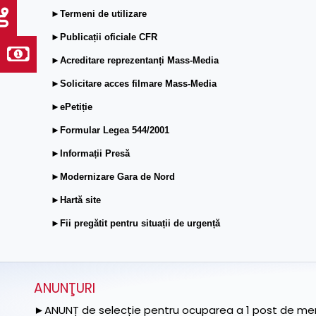
►Termeni de utilizare
►Publicații oficiale CFR
►Acreditare reprezentanți Mass-Media
►Solicitare acces filmare Mass-Media
►ePetiție
►Formular Legea 544/2001
►Informații Presă
►Modernizare Gara de Nord
►Hartă site
►Fii pregătit pentru situații de urgență
ANUNŢURI
►ANUNȚ de selecție pentru ocuparea a 1 post de memb