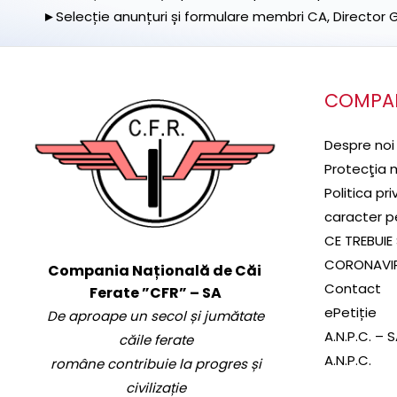
►Selecție anunțuri și formulare membri CA, Director Ge
COMPA
Despre noi
Protecţia 
Politica pr
caracter p
CE TREBUIE 
CORONAVI
Compania Națională de Căi
Contact
Ferate ”CFR” – SA
ePetiție
De aproape un secol și jumătate
A.N.P.C. – 
căile ferate
A.N.P.C.
române contribuie la progres și
civilizație