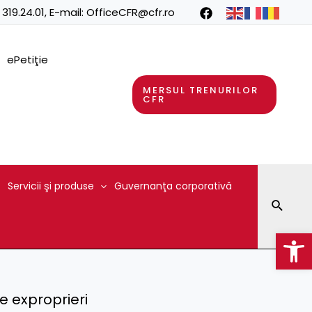
 319.24.01
, E-mail:
OfficeCFR@cfr.ro
ePetiţie
MERSUL TRENURILOR
CFR
Servicii şi produse
Guvernanţa corporativă
Searc
Op
e exproprieri