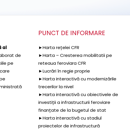
PUNCT DE INFORMARE
 al
►Harta rețelei CFR
aborat de
►Harta – Cresterea mobilitatii pe
iile pe
reteaua feroviara CFR
 care
►Lucrări în regie proprie
 pe
►Harta interactivă cu modernizările
dministrată
trecerilor la nivel
►Harta interactivă cu obiectivele de
investiții a infrastructurii feroviare
finanțate de la bugetul de stat
►Harta interactivă cu stadiul
proiectelor de infrastructură