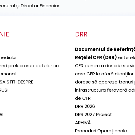
neral și Director Financiar
NIE
DRR
Documentul de Referinţă
mediului
Reţelei CFR (DRR)
este el
ivind prelucrarea datelor cu
CFR pentru a descrie servic
ersonal
care CFR le oferă clienţilor
SA STITI DESPRE
doresc să opereze trenuri
RUS!
infrastructura feroviară a
de CFR.
DRR 2026
SAL
DRR 2027 Proiect
ARHIVĂ
Proceduri Operaționale