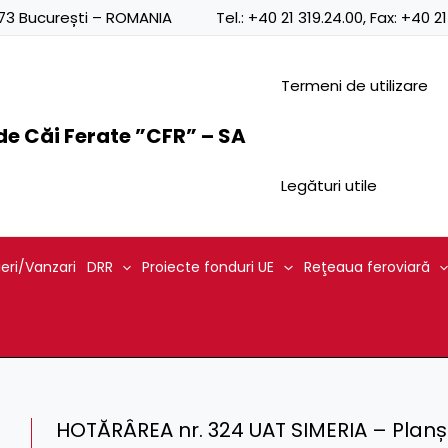
0873 București – ROMANIA
Tel.:
+40 21 319.24.00
, Fax:
+40 21
Termeni de utilizare
e Căi Ferate ”CFR” – SA
Legături utile
ieri/Vanzari
DRR
Proiecte fonduri UE
Reţeaua feroviară
HOTĂRÂREA nr. 324 UAT SIMERIA – Planș