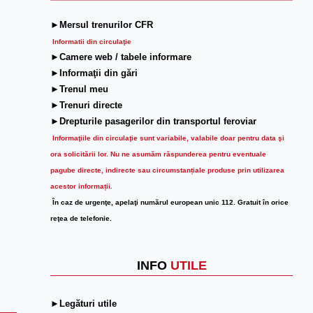
►Mersul trenurilor CFR
Informatii din circulaţie
►Camere web / tabele informare
►Informaţii din gări
►Trenul meu
►Trenuri directe
►Drepturile pasagerilor din transportul feroviar
Informaţiile din circulaţie sunt variabile, valabile doar pentru data şi
ora solicitării lor.
Nu ne asumăm răspunderea pentru eventuale
pagube directe, indirecte sau circumstanțiale produse prin utilizarea
acestor informații.
În caz de urgenţe, apelaţi numărul european unic 112. Gratuit în orice
reţea de telefonie.
INFO
UTILE
►Legături utile