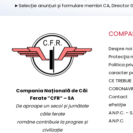
►Selecție anunțuri și formulare membri CA, Director Ge
COMPA
Despre noi
Protecţia 
Politica pr
caracter p
CE TREBUIE 
CORONAVI
Compania Națională de Căi
Contact
Ferate ”CFR” – SA
ePetiție
De aproape un secol și jumătate
A.N.P.C. – 
căile ferate
A.N.P.C.
române contribuie la progres și
civilizație