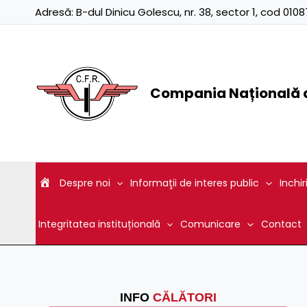
Skip
Adresă:
B-dul Dinicu Golescu, nr. 38, sector 1, cod 01
to
content
Compania Națională d
Despre noi
Informaţii de interes public
Inchir
Integritatea instituțională
Comunicare
Contact
INFO
CĂLĂTORI