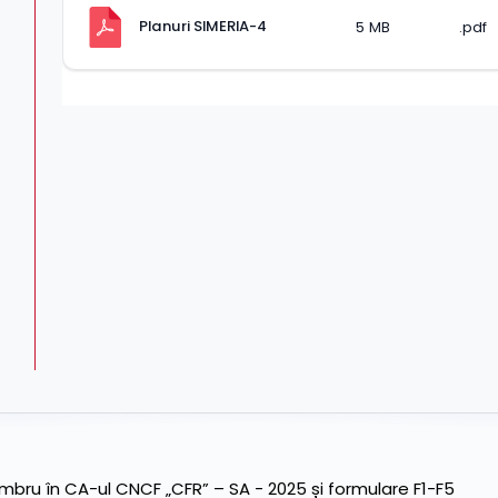
Planuri SIMERIA-4
5 MB
.pdf
ru în CA-ul CNCF „CFR” – SA - 2025 și formulare F1-F5