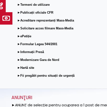
►Termeni de utilizare
►Publicații oficiale CFR
►Acreditare reprezentanți Mass-Media
►Solicitare acces filmare Mass-Media
►ePetiție
►Formular Legea 544/2001
►Informații Presă
►Modernizare Gara de Nord
►Hartă site
►Fii pregătit pentru situații de urgență
ANUNŢURI
►ANUNȚ de selecție pentru ocuparea a 1 post de memb