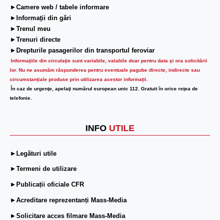
►Camere web / tabele informare
►Informaţii din gări
►Trenul meu
►Trenuri directe
►Drepturile pasagerilor din transportul feroviar
Informaţiile din circulaţie sunt variabile, valabile doar pentru data şi ora solicitării
lor.
Nu ne asumăm răspunderea pentru eventuale pagube directe, indirecte sau
circumstanțiale produse prin utilizarea acestor informații.
În caz de urgenţe, apelaţi numărul european unic 112. Gratuit în orice reţea de
telefonie.
INFO
UTILE
►Legături utile
►Termeni de utilizare
►Publicații oficiale CFR
►Acreditare reprezentanți Mass-Media
►Solicitare acces filmare Mass-Media