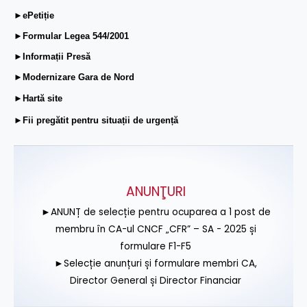
►ePetiție
►Formular Legea 544/2001
►Informații Presă
►Modernizare Gara de Nord
►Hartă site
►Fii pregătit pentru situații de urgență
ANUNŢURI
►ANUNȚ de selecție pentru ocuparea a 1 post de
membru în CA-ul CNCF „CFR” – SA - 2025 și
formulare F1-F5
►Selecție anunțuri și formulare membri CA,
Director General și Director Financiar