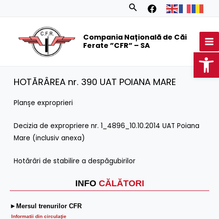
Skip
Search
to
MA
content
Compania Națională de Căi
M
Ferate ”CFR” – SA
Op
HOTĂRÂREA nr. 390 UAT POIANA MARE
Planșe exproprieri
Decizia de expropriere nr. 1_4896_10.10.2014 UAT Poiana
Mare (inclusiv anexa)
Hotărâri de stabilire a despăgubirilor
INFO
CĂLĂTORI
►Mersul trenurilor CFR
Informatii din circulaţie