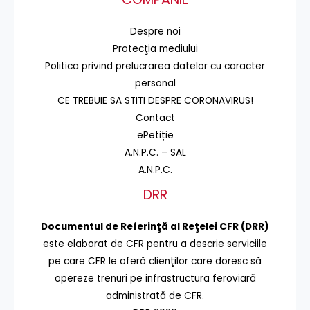
Despre noi
Protecţia mediului
Politica privind prelucrarea datelor cu caracter
personal
CE TREBUIE SA STITI DESPRE CORONAVIRUS!
Contact
ePetiție
A.N.P.C. – SAL
A.N.P.C.
DRR
Documentul de Referinţă al Reţelei CFR (DRR)
este elaborat de CFR pentru a descrie serviciile
pe care CFR le oferă clienţilor care doresc să
opereze trenuri pe infrastructura feroviară
administrată de CFR.